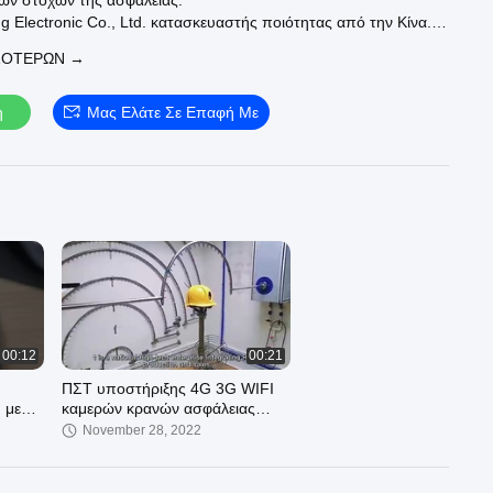
 των στόχων της ασφάλειας.
 Electronic Co., Ltd. κατασκευαστής ποιότητας από την Κίνα.
έχουμε:
ΣΌΤΕΡΩΝ →
ρες:
https://www.policeworncameras.com/supplier-
eras-300759.html
ος της αστυνομίας:
η
Μας Ελάτε Σε Επαφή Με
ceworncameras.com/supplier-police_body_cameras-300751.html
σμένη με σώμα:
https://www.policeworncameras.com/supplier-
amera-300753.html
ην επίσημη ιστοσελίδα μας:
http://www.policeworncameras.com
00:12
00:21
ΠΣΤ υποστήριξης 4G 3G WIFI
 με
καμερών κρανών ασφάλειας
λύση
1080P Prosonal και Bluetooth
November 28, 2022
αρρενωπά