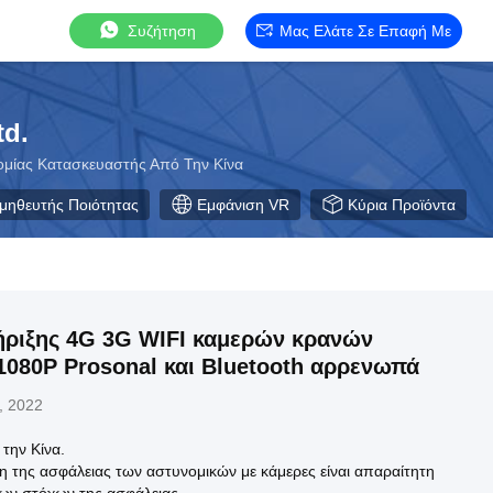
Συζήτηση
Μας Ελάτε Σε Επαφή Με
td.
ομίας Κατασκευαστής Από Την Κίνα
μηθευτής Ποιότητας
Εμφάνιση VR
Κύρια Προϊόντα
ριξης 4G 3G WIFI καμερών κρανών
1080P Prosonal και Bluetooth αρρενωπά
, 2022
την Κίνα.
της ασφάλειας των αστυνομικών με κάμερες είναι απαραίτητη