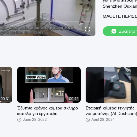
για την επίτευξη
Shenzhen Ouxiang
Μπορούμε να παρ
ΜΆΘΕΤΕ ΠΕΡΙΣ
Αστυνομικές κάμε
police_worn_cam
Οι κάμερες σώματ
Συζήτησ
https://www.poli
4G κάμερα φορτι
4g_body_worn_c
Καλωσορίσατε στ
00:31
00:42
Έξυπνο κράνος κάμερα σκληρό
Εταιρική κάμερα τεχνητής
καπέλο για εργοτάξιο
νοημοσύνης (AI Dashcam)
ADAS DMS 4G GPS WIFI 
June 28, 2022
April 28, 2024
διαχείρισης στόλου