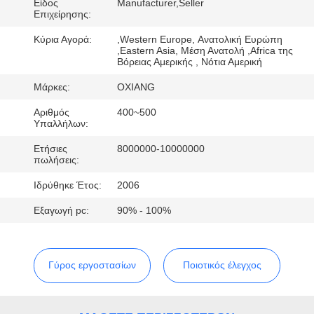
ΕΜΆΣ
Είδος
Manufacturer,Seller
Επιχείρησης:
Κύρια Αγορά:
,Western Europe, Ανατολική Ευρώπη
ΕΠΙΣΚΈΨΕΙΣ
,Eastern Asia, Μέση Ανατολή ,Africa της
Βόρειας Αμερικής , Νότια Αμερική
ΣΤΟ
Μάρκες:
OXIANG
ΕΡΓΟΣΤΆΣΙΟ
Αριθμός
400~500
Υπαλλήλων:
ΈΛΕΓΧΟΣ
Ετήσιες
8000000-10000000
ΠΟΙΌΤΗΤΑΣ
πωλήσεις:
Ιδρύθηκε Έτος:
2006
ΕΠΙΚΟΙΝΩΝΉΣΤΕ
Εξαγωγή pc:
90% - 100%
ΜΑΖΊ
ΜΑΣ
Γύρος εργοστασίων
Ποιοτικός έλεγχος
ΕΙΔΉΣΕΙΣ