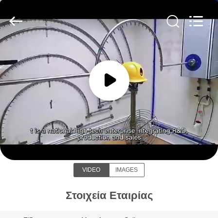
Shenzhen
Ouxiang
Electronic
Co.,
Ltd..
All
Rights
Reserved.
ΣΠΊΤΙ
ΠΡΟΪΌΝΤΑ
ΒΊΝΤΕΟ
Shenzhen Ouxiang Electronic Co., Ltd.
ΕΚΠΟΜΠΉ
VR
VIDEO
IMAGES
ΣΧΕΤΙΚΆ
Στοιχεία Εταιρίας
ΜΕ