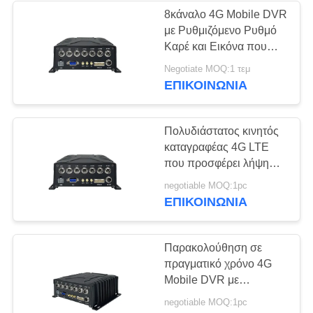
8κάναλο 4G Mobile DVR
με Ρυθμιζόμενο Ρυθμό
124
Καρέ και Εικόνα που
Φορτιστής
Υποστηρίζει Είσοδο
Negotiate MOQ:1 τεμ
Ευρείας Τάσης για
ΕΠΙΚΟΙΝΩΝΊΑ
ΣΥΝΕΧΩΝ
Επιτήρηση Κινητών
Οχημάτων
μπαταριών
Πολυδιάστατος κινητός
καταγραφέας 4G LTE
που προσφέρει λήψη
βίντεο υψηλής
86
negotiable MOQ:1pc
ευκρίνειας και
ΕΠΙΚΟΙΝΩΝΊΑ
Φορεμένη σώμα
απομακρυσμένη
αναπαραγωγή για
κάμερα
οχήματα επιβολής του
Παρακολούθηση σε
νόμου
πραγματικό χρόνο 4G
Mobile DVR με
εντοπισμό GPS και
negotiable MOQ:1pc
απομακρυσμένη