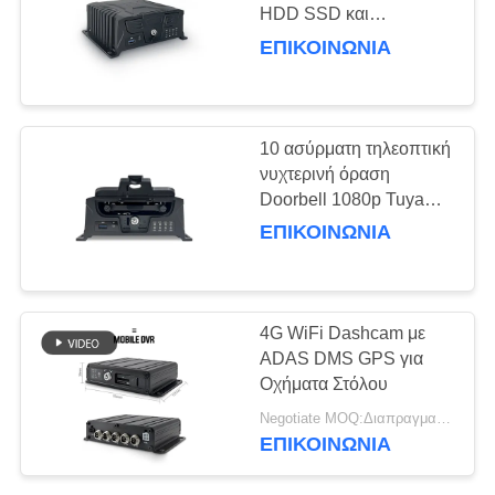
HDD SSD και
ΥΠΟΘΈΣΕΙΣ
υποστήριξη TF Card με
ΕΠΙΚΟΙΝΩΝΊΑ
αεροπορικό σύνδεσμο
140
και κατανάλωση
ΖΗΤΉΣΤΕ
4G κάμερες
ΜΙΑ
10 ασύρματη τηλεοπτική
εξόρμησης
νυχτερινή όραση
ΠΡΟΣΦΟΡΆ
Doorbell 1080p Tuya
App ίντσας
ΕΠΙΚΟΙΝΩΝΊΑ
SITEMAP
56
ΠΟΛΙΤΙΚΉ
4G WiFi Dashcam με
ΑΠΟΡΡΉΤΟΥ
ADAS DMS GPS για
4G κινητό DVR
Οχήματα Στόλου
Negotiate MOQ:Διαπραγματεύσιμα
ΕΠΙΚΟΙΝΩΝΊΑ