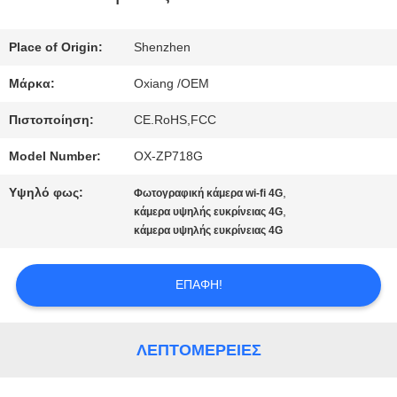
ΜΕ
Place of Origin:
Shenzhen
ΕΜΆΣ
Μάρκα:
Oxiang /OEM
Πιστοποίηση:
CE.RoHS,FCC
ΕΠΙΣΚΈΨΕΙΣ
Model Number:
OX-ZP718G
ΣΤΟ
Υψηλό φως:
,
Φωτογραφική κάμερα wi-fi 4G
ΕΡΓΟΣΤΆΣΙΟ
,
κάμερα υψηλής ευκρίνειας 4G
κάμερα υψηλής ευκρίνειας 4G
ΈΛΕΓΧΟΣ
ΕΠΑΦΉ!
ΠΟΙΌΤΗΤΑΣ
ΛΕΠΤΟΜΈΡΕΙΕΣ
ΕΠΙΚΟΙΝΩΝΉΣΤΕ