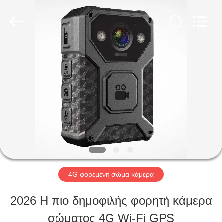
Shenzhen
Ouxiang
Electronic
Co.,
Ltd..
All
ΣΠΊΤΙ
Rights
Reserved.
ΠΡΟΪΌΝΤΑ
ΒΊΝΤΕΟ
ΕΚΠΟΜΠΉ
4G φορεμένη σώμα κάμερα
VR
2026 Η πιο δημοφιλής φορητή κάμερα
σώματος 4G Wi-Fi GPS
ΣΧΕΤΙΚΆ