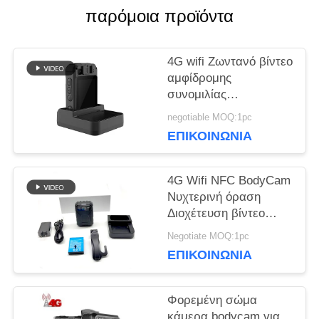
παρόμοια προϊόντα
ΜΑΖΊ
ΜΑΣ
4G wifi Ζωντανό βίντεο
αμφίδρομης
συνομιλίας
ΕΙΔΉΣΕΙΣ
καταγραφέας bodycam
negotiable MOQ:1pc
για στρατιωτικά
ΕΠΙΚΟΙΝΩΝΊΑ
στρατεύματα
ΥΠΟΘΈΣΕΙΣ
αστυνομία κάμερα
μάχης
4G Wifi NFC BodyCam
Νυχτερινή όραση
ΖΗΤΉΣΤΕ
Διοχέτευση βίντεο
ήχου επικοινωνίας
ΜΙΑ
Negotiate MOQ:1pc
ΕΠΙΚΟΙΝΩΝΊΑ
ΠΡΟΣΦΟΡΆ
Φορεμένη σώμα
SITEMAP
κάμερα bodycam για