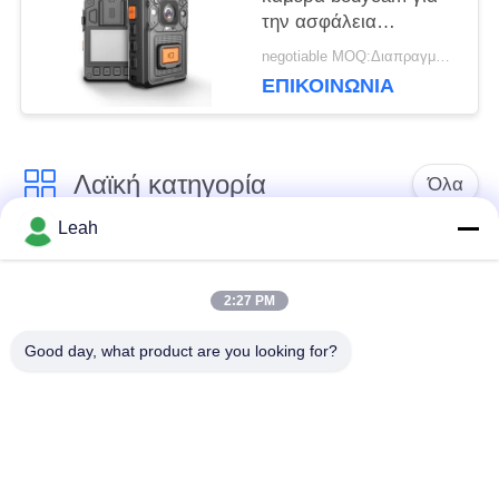
την ασφάλεια
πυροσβεστών
negotiable MOQ:Διαπραγματεύσιμος
ΠΟΛΙΤΙΚΉ
αστυνομίας Swat με
ΕΠΙΚΟΙΝΩΝΊΑ
VMS τη διαχείριση
ΑΠΟΡΡΉΤΟΥ
λογισμικού
Λαϊκή κατηγορία
Όλα
Leah
Φορεμένες
Κάμερες σώματος
αστυνομία κάμερες
αστυνομίας
2:27 PM
Good day, what product are you looking for?
4G φορεμένη σώμα
Κάμερα κρανών
κάμερα
ασφάλειας
4G κάμερες
4G κινητό DVR
εξόρμησης