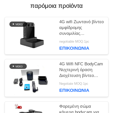
παρόμοια προϊόντα
ΜΑΖΊ
ΜΑΣ
4G wifi Ζωντανό βίντεο
αμφίδρομης
συνομιλίας
ΕΙΔΉΣΕΙΣ
καταγραφέας bodycam
negotiable MOQ:1pc
για στρατιωτικά
ΕΠΙΚΟΙΝΩΝΊΑ
στρατεύματα
ΥΠΟΘΈΣΕΙΣ
αστυνομία κάμερα
μάχης
4G Wifi NFC BodyCam
Νυχτερινή όραση
ΖΗΤΉΣΤΕ
Διοχέτευση βίντεο
ήχου επικοινωνίας
ΜΙΑ
Negotiate MOQ:1pc
ΕΠΙΚΟΙΝΩΝΊΑ
ΠΡΟΣΦΟΡΆ
Φορεμένη σώμα
SITEMAP
κάμερα bodycam για