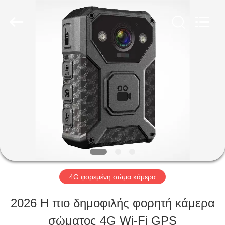
Shenzhen
Ouxiang
Electronic
Co.,
Ltd..
All
ΣΠΊΤΙ
Rights
Reserved.
ΠΡΟΪΌΝΤΑ
ΒΊΝΤΕΟ
ΕΚΠΟΜΠΉ
4G φορεμένη σώμα κάμερα
VR
2026 Η πιο δημοφιλής φορητή κάμερα
σώματος 4G Wi-Fi GPS
ΣΧΕΤΙΚΆ