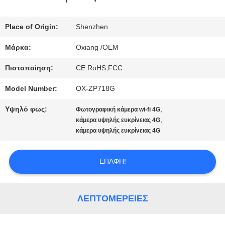
ΜΕ
Place of Origin:
Shenzhen
ΕΜΆΣ
Μάρκα:
Oxiang /OEM
Πιστοποίηση:
CE.RoHS,FCC
ΕΠΙΣΚΈΨΕΙΣ
Model Number:
OX-ZP718G
ΣΤΟ
Υψηλό φως:
,
Φωτογραφική κάμερα wi-fi 4G
ΕΡΓΟΣΤΆΣΙΟ
,
κάμερα υψηλής ευκρίνειας 4G
κάμερα υψηλής ευκρίνειας 4G
ΈΛΕΓΧΟΣ
ΕΠΑΦΉ!
ΠΟΙΌΤΗΤΑΣ
ΛΕΠΤΟΜΈΡΕΙΕΣ
ΕΠΙΚΟΙΝΩΝΉΣΤΕ