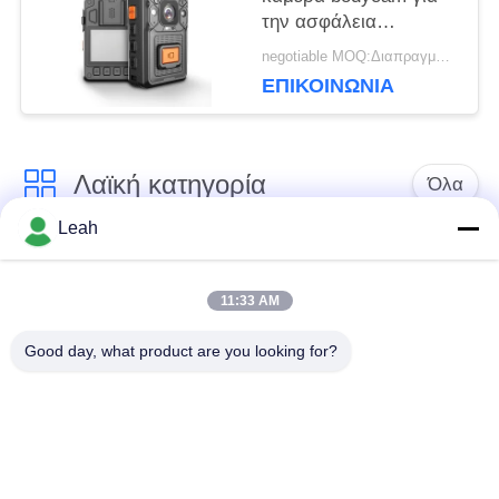
την ασφάλεια
πυροσβεστών
negotiable MOQ:Διαπραγματεύσιμος
ΠΟΛΙΤΙΚΉ
αστυνομίας Swat με
ΕΠΙΚΟΙΝΩΝΊΑ
VMS τη διαχείριση
ΑΠΟΡΡΉΤΟΥ
λογισμικού
Λαϊκή κατηγορία
Όλα
Leah
Φορεμένες
Κάμερες σώματος
αστυνομία κάμερες
αστυνομίας
11:33 AM
Good day, what product are you looking for?
4G φορεμένη σώμα
Κάμερα κρανών
κάμερα
ασφάλειας
4G κάμερες
4G κινητό DVR
εξόρμησης