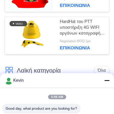
ΕΠΙΚΟΙΝΩΝΊΑ
ΠΟΛΙΤΙΚΉ
HardHat του PTT
υποστήριξη 4G WIFI
ΑΠΟΡΡΉΤΟΥ
οργάνων καταγραφής
βιντεοκάμερων
Negotiated MOQ:1pc
καμερών κρανών
ΕΠΙΚΟΙΝΩΝΊΑ
ασφάλειας
Λαϊκή κατηγορία
Όλα
Kevin
Φορεμένες
Κάμερες σώματος
αστυνομία κάμερες
αστυνομίας
5:56 AM
Good day, what product are you looking for?
4G φορεμένη σώμα
Κάμερα κρανών