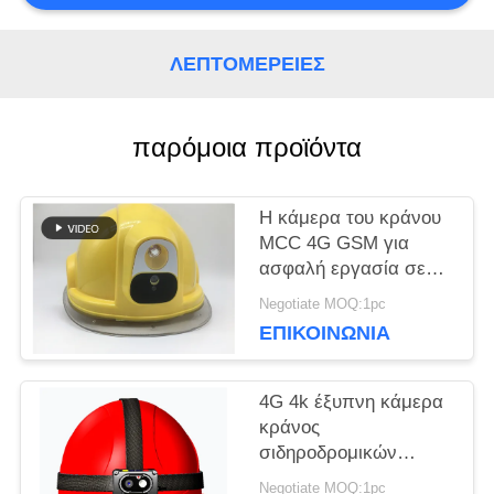
ΜΑΖΊ
ΛΕΠΤΟΜΈΡΕΙΕΣ
ΜΑΣ
παρόμοια προϊόντα
ΕΙΔΉΣΕΙΣ
Η κάμερα του κράνου
ΥΠΟΘΈΣΕΙΣ
MCC 4G GSM για
ασφαλή εργασία σε
ψυχρά περιβάλλοντα
Negotiate MOQ:1pc
ΖΗΤΉΣΤΕ
ΕΠΙΚΟΙΝΩΝΊΑ
ΜΙΑ
4G 4k έξυπνη κάμερα
ΠΡΟΣΦΟΡΆ
κράνος
σιδηροδρομικών
οχημάτων
SITEMAP
Negotiate MOQ:1pc