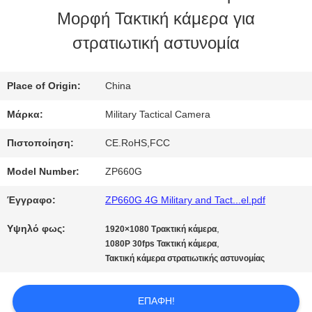
Μορφή Τακτική κάμερα για
ΜΕ
στρατιωτική αστυνομία
ΕΜΆΣ
Place of Origin:
China
ΕΠΙΣΚΈΨΕΙΣ
Μάρκα:
Military Tactical Camera
ΣΤΟ
Πιστοποίηση:
CE.RoHS,FCC
ΕΡΓΟΣΤΆΣΙΟ
Model Number:
ZP660G
Έγγραφο:
ZP660G 4G Military and Tact...el.pdf
ΈΛΕΓΧΟΣ
Υψηλό φως:
,
1920×1080 Τρακτική κάμερα
,
ΠΟΙΌΤΗΤΑΣ
1080P 30fps Τακτική κάμερα
Τακτική κάμερα στρατιωτικής αστυνομίας
ΕΠΙΚΟΙΝΩΝΉΣΤΕ
ΕΠΑΦΉ!