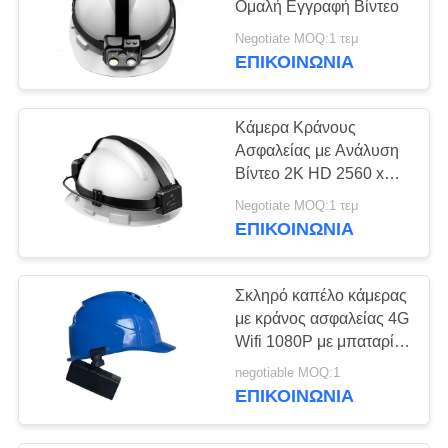
Ομαλή Εγγραφή Βίντεο
135
Negotiate MOQ:1 τεμ
κάμερα ασφαλείας
ΕΠΙΚΟΙΝΩΝΊΑ
4G Wifi
Κάμερα Κράνους
Ασφαλείας με Ανάλυση
Βίντεο 2K HD 2560 x
1440p 30fps και
Negotiate MOQ:1 τεμ
Ευρυγώνιο Φακό 140
ΕΠΙΚΟΙΝΩΝΊΑ
44
Μοιρών για Καθαρή
Μίνι φορητός
Εγγραφή
Σκληρό καπέλο κάμερας
προβολέας
με κράνος ασφαλείας 4G
Wifi 1080P με μπαταρία
4000 mAh
negotiable MOQ:1
ΕΠΙΚΟΙΝΩΝΊΑ
22