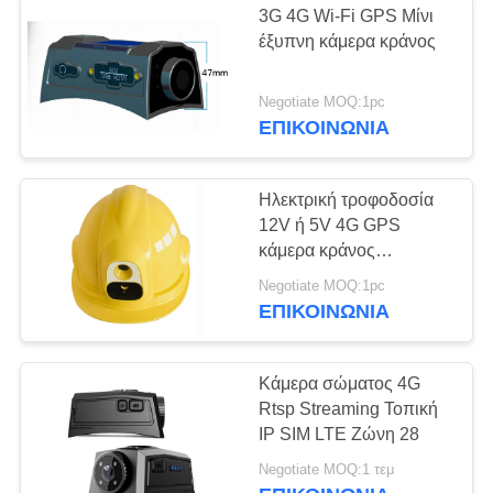
3G 4G Wi-Fi GPS Μίνι
Ψηφιακή κάμερα
έξυπνη κάμερα κράνος
νυχτερινής όρασης
Negotiate MOQ:1pc
ΕΠΙΚΟΙΝΩΝΊΑ
Ηλεκτρική τροφοδοσία
12V ή 5V 4G GPS
36
κάμερα κράνος
Ελλιμενίζοντας
ασφαλείας με
Negotiate MOQ:1pc
ενσωματωμένη
ΕΠΙΚΟΙΝΩΝΊΑ
σταθμός καμερών
μπαταρία 4000mAh και
ρυθμιζόμενες
λειτουργίες
Κάμερα σώματος 4G
Rtsp Streaming Τοπική
IP SIM LTE Ζώνη 28
Negotiate MOQ:1 τεμ