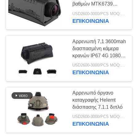
βαθμών MTK6739
ΥΠΟΘΈΣΕΙΣ
320X240 HD
USD2600-3000/PCS MOQ:1pcs
ΕΠΙΚΟΙΝΩΝΊΑ
134
ΖΗΤΉΣΤΕ
4G κάμερες
ΜΙΑ
Αρρενωπή 7,1 3600mah
εξόρμησης
διασπασμένη κάμερα
ΠΡΟΣΦΟΡΆ
κρανών IP67 4G 1080P
WIFI
USD2600-3000/PCS MOQ:1pcs
SITEMAP
ΕΠΙΚΟΙΝΩΝΊΑ
52
ΠΟΛΙΤΙΚΉ
Αρρενωπό όργανο
ΑΠΟΡΡΉΤΟΥ
καταγραφής Helemt
4G κινητό DVR
διάσπασης 7.1.1 διπλό
USD2600-3000/PCS MOQ:1pcs
ΕΠΙΚΟΙΝΩΝΊΑ