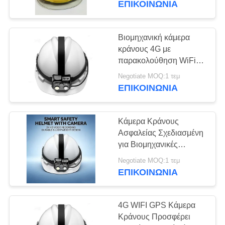
ΕΠΙΚΟΙΝΩΝΊΑ
139
Προσωπικές
Βιομηχανική κάμερα
κράνους 4G με
κάμερες σώματος
παρακολούθηση WiFi
RTSP Onvif Live Stream
Negotiate MOQ:1 τεμ
ΕΠΙΚΟΙΝΩΝΊΑ
Κάμερα Κράνους
66
Ασφαλείας Σχεδιασμένη
για Βιομηχανικές
κάμερα 4G PTZ
Εφαρμογές με Υψηλό
Negotiate MOQ:1 τεμ
Επίπεδο Προστασίας
ΕΠΙΚΟΙΝΩΝΊΑ
και Εξαιρετική Μετάδοση
Βίντεο
4G WIFI GPS Κάμερα
Κράνους Προσφέρει