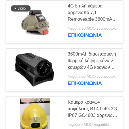
4G διπλή κάμερα
αρρενωπά 7,1
106
Removeable 3600mAh
Φορτιστής
καταγραφής
Negotiated MOQ:ένα σύνολο
ΕΠΙΚΟΙΝΩΝΊΑ
ΣΥΝΕΧΩΝ
μπαταριών
3600mAh διασπασμένη
θερμική λήψη εικόνων
καμερών 4G κρανών
θερμοκρασίας
86
Negotiated MOQ:ένα σύνολο
ΕΠΙΚΟΙΝΩΝΊΑ
Φορεμένη σώμα
κάμερα
Κάμερα κρανών
ασφάλειας BT4.0 4G 3G
IP67 GC4603 αρρενωπά
7.1.1
negotible MOQ:negotible