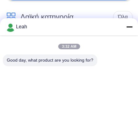
Λαϊκή κατηγορία
Όλα
Leah
Φορεμένες
Κάμερες σώματος
αστυνομία κάμερες
αστυνομίας
3:32 AM
Good day, what product are you looking for?
4G φορεμένη σώμα
Κάμερα κρανών
κάμερα
ασφάλειας
4G κάμερες
4G κινητό DVR
εξόρμησης
Φορτιστής
Φορεμένη σώμα
ΣΥΝΕΧΩΝ
κάμερα
μπαταριών