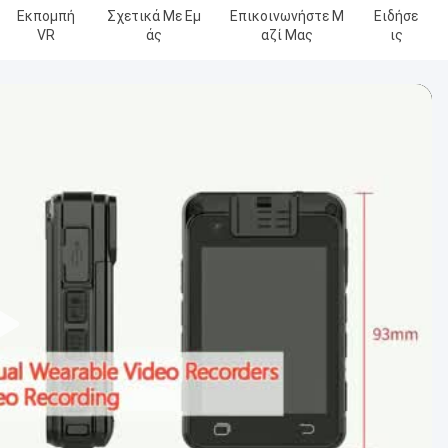
Εκπομπή
Σχετικά Με Εμ
Επικοινωνήστε Μ
Ειδήσε
VR
Άς
Αζί Μας
Ις