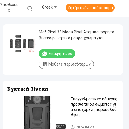
Υποθέσει
Greek
Ζητήστε ένα απόσπασμα
Σ
Μαξ Pixel 33 Mega Pixel Ατομικά φορητά
βιντεοφωνητικά μαύρο χρώμα για
επαγγελματική εγγραφή βίντεο
Επαφή τώρα
Μάθετε περισσότερων
Σχετικά βίντεο
Επαγγελματικές κάμερες
προσωπικού σώματος γι
α ενισχυμένη παρακολού
θηση
Προσωπικές κάμερες σώμα
00:11
2024-04-29