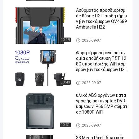
τος
Ασύρματος προσδιορισμ
ός θέσης ΠΣΤ αισθητήρω
ν βιντεοκάμερων OV4689
Ambarella H22
Προσωπικές κάμερες σώμα
00:19
2023-09-07
τος
Φορητή φορεμένη αστυν
ομία αποθήκευση ΠΣΤ 12
8G υποστήριξης WIFI καμ
ερών βιντεοκάμερων ΠΣ
Τ
Προσωπικές κάμερες σώμα
00:43
2023-09-07
τος
υλικό ABS οργάνων κατα
γραφής αστυνομίας DVR
καμερών IP66 5MP σώματ
ος 1080P WIFI
Προσωπικές κάμερες σώμα
00:31
2023-09-07
τος
33 Mega Pixel ιδιωτικές