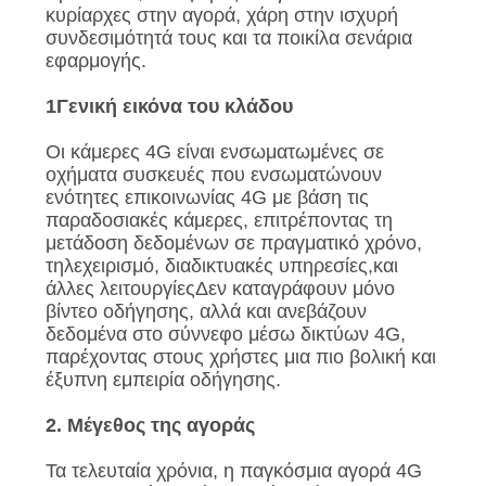
κυρίαρχες στην αγορά, χάρη στην ισχυρή
ΥΠΟΘΈΣΕΙΣ
συνδεσιμότητά τους και τα ποικίλα σενάρια
εφαρμογής.
ΖΗΤΉΣΤΕ
1Γενική εικόνα του κλάδου
ΜΙΑ
Οι κάμερες 4G είναι ενσωματωμένες σε
οχήματα συσκευές που ενσωματώνουν
ΠΡΟΣΦΟΡΆ
ενότητες επικοινωνίας 4G με βάση τις
παραδοσιακές κάμερες, επιτρέποντας τη
μετάδοση δεδομένων σε πραγματικό χρόνο,
SITEMAP
τηλεχειρισμό, διαδικτυακές υπηρεσίες,και
άλλες λειτουργίεςΔεν καταγράφουν μόνο
βίντεο οδήγησης, αλλά και ανεβάζουν
ΠΟΛΙΤΙΚΉ
δεδομένα στο σύννεφο μέσω δικτύων 4G,
ΑΠΟΡΡΉΤΟΥ
παρέχοντας στους χρήστες μια πιο βολική και
έξυπνη εμπειρία οδήγησης.
2. Μέγεθος της αγοράς
Τα τελευταία χρόνια, η παγκόσμια αγορά 4G