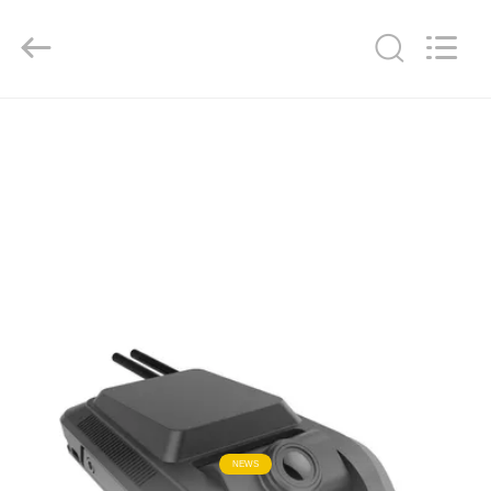
Shenzhen
Ouxiang
Electronic
Co.,
Ltd..
All
Rights
Reserved.
ΣΠΊΤΙ
ΠΡΟΪΌΝΤΑ
ΒΊΝΤΕΟ
ΕΚΠΟΜΠΉ
VR
ΣΧΕΤΙΚΆ
ΜΕ
NEWS