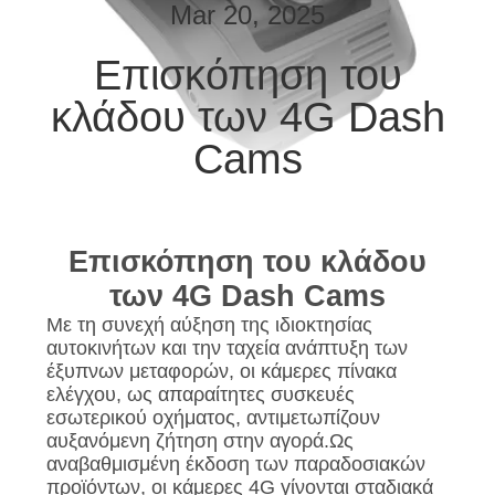
ΕΜΆΣ
Mar 20, 2025
Επισκόπηση του
ΕΠΙΣΚΈΨΕΙΣ
κλάδου των 4G Dash
ΣΤΟ
ΕΡΓΟΣΤΆΣΙΟ
Cams
ΈΛΕΓΧΟΣ
ΠΟΙΌΤΗΤΑΣ
Επισκόπηση του κλάδου
των 4G Dash Cams
ΕΠΙΚΟΙΝΩΝΉΣΤΕ
Με τη συνεχή αύξηση της ιδιοκτησίας
αυτοκινήτων και την ταχεία ανάπτυξη των
ΜΑΖΊ
έξυπνων μεταφορών, οι κάμερες πίνακα
ΜΑΣ
ελέγχου, ως απαραίτητες συσκευές
εσωτερικού οχήματος, αντιμετωπίζουν
αυξανόμενη ζήτηση στην αγορά.Ως
ΕΙΔΉΣΕΙΣ
αναβαθμισμένη έκδοση των παραδοσιακών
προϊόντων, οι κάμερες 4G γίνονται σταδιακά