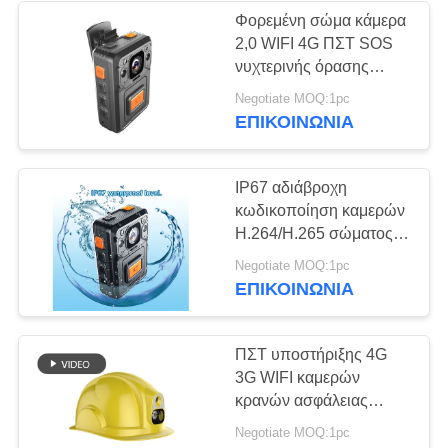
Φορεμένη σώμα κάμερα
2,0 WIFI 4G ΠΣΤ SOS
106
νυχτερινής όρασης
Φορτιστής
επίδειξης ίντσας LCD
Negotiate MOQ:1pc
ΕΠΙΚΟΙΝΩΝΊΑ
ΣΥΝΕΧΩΝ
μπαταριών
IP67 αδιάβροχη
κωδικοποίηση καμερών
H.264/H.265 σώματος
4G πραγματική - χρονική
86
Negotiate MOQ:1pc
επικοινωνία
ΕΠΙΚΟΙΝΩΝΊΑ
Φορεμένη σώμα
κάμερα
ΠΣΤ υποστήριξης 4G
3G WIFI καμερών
κρανών ασφάλειας
1080P Prosonal και
Negotiate MOQ:1pc
Bluetooth αρρενωπά