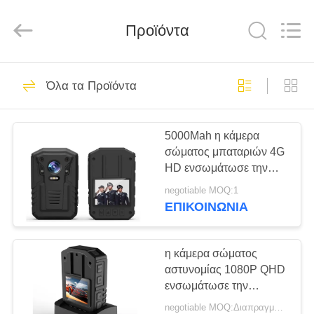
Shenzhen
Ouxiang
Electronic
Co.,
Προϊόντα
Ltd..
All
Rights
Reserved.
ΣΠΊΤΙ
173
Όλα τα Προϊόντα
Φορεμένες
ΠΡΟΪΌΝΤΑ
αστυνομία κάμερες
5000Mah η κάμερα
σώματος μπαταριών 4G
ΒΊΝΤΕΟ
HD ενσωμάτωσε την
τηλεοπτική ακουστική
negotiable MOQ:1
εικόνα αρχείων 32GB
ΕΚΠΟΜΠΉ
ΕΠΙΚΟΙΝΩΝΊΑ
117
VR
Κάμερες σώματος
η κάμερα σώματος
ΣΧΕΤΙΚΆ
αστυνομίας 1080P QHD
αστυνομίας
ενσωμάτωσε την
ΜΕ
τηλεοπτική ακουστική
negotiable MOQ:Διαπραγματεύσιμος