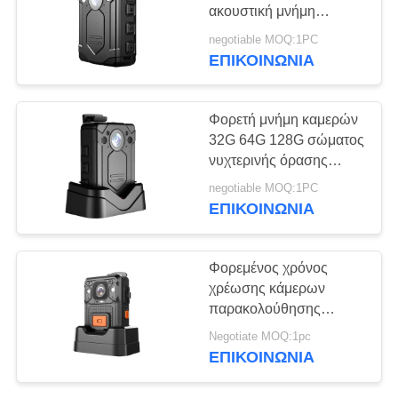
ακουστική μνήμη
ΥΠΟΘΈΣΕΙΣ
νυχτερινής όρασης 32G
negotiable MOQ:1PC
64G 128G καταγραφής
ΕΠΙΚΟΙΝΩΝΊΑ
134
ΖΗΤΉΣΤΕ
4G κάμερες
ΜΙΑ
Φορετή μνήμη καμερών
εξόρμησης
32G 64G 128G σώματος
ΠΡΟΣΦΟΡΆ
νυχτερινής όρασης
φορητή με την ακουστική
negotiable MOQ:1PC
SITEMAP
καταγραφή
ΕΠΙΚΟΙΝΩΝΊΑ
52
ΠΟΛΙΤΙΚΉ
Φορεμένος χρόνος
ΑΠΟΡΡΉΤΟΥ
χρέωσης κάμερων
4G κινητό DVR
παρακολούθησης
καταγραφής ροής σώμα
Negotiate MOQ:1pc
4 ώρες με Bluetooth
ΕΠΙΚΟΙΝΩΝΊΑ