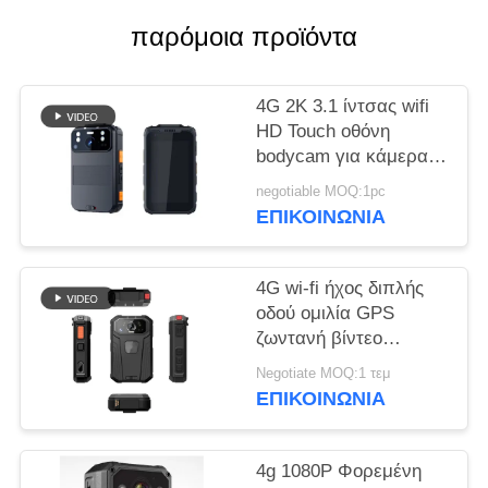
παρόμοια προϊόντα
ΥΠΟΘΈΣΕΙΣ
ΖΗΤΉΣΤΕ
4G 2K 3.1 ίντσας wifi
HD Touch οθόνη
ΜΙΑ
bodycam για κάμερα
ΠΡΟΣΦΟΡΆ
ασφαλείας επιβολής
negotiable MOQ:1pc
του νόμου
ΕΠΙΚΟΙΝΩΝΊΑ
SITEMAP
4G wi-fi ήχος διπλής
ΠΟΛΙΤΙΚΉ
οδού ομιλία GPS
ζωντανή βίντεο
ΑΠΟΡΡΉΤΟΥ
bodycam για την
Negotiate MOQ:1 τεμ
επιβολή του νόμου
ΕΠΙΚΟΙΝΩΝΊΑ
4g 1080P Φορεμένη