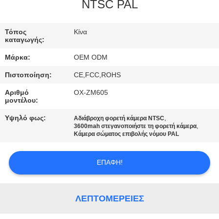
ΕΜΆΣ
NTSC PAL
ΕΠΙΣΚΈΨΕΙΣ
Τόπος
Κίνα
καταγωγής:
ΣΤΟ
Μάρκα:
OEM ODM
ΕΡΓΟΣΤΆΣΙΟ
Πιστοποίηση:
CE,FCC,ROHS
Αριθμό
OX-ZM605
ΈΛΕΓΧΟΣ
μοντέλου:
ΠΟΙΌΤΗΤΑΣ
Υψηλό φως:
,
Αδιάβροχη φορετή κάμερα NTSC
,
3600mah στεγανοποιήστε τη φορετή κάμερα
Κάμερα σώματος επιβολής νόμου PAL
ΕΠΙΚΟΙΝΩΝΉΣΤΕ
ΜΑΖΊ
ΕΠΑΦΉ!
ΜΑΣ
ΛΕΠΤΟΜΈΡΕΙΕΣ
ΕΙΔΉΣΕΙΣ