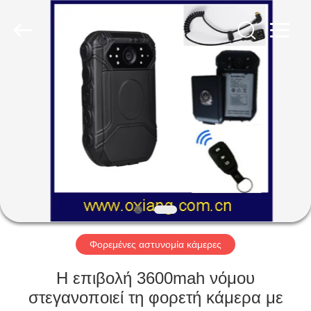
Shenzhen
Ouxiang
Electronic
Co.,
Ltd..
All
Rights
Reserved.
ΣΠΊΤΙ
ΠΡΟΪΌΝΤΑ
ΒΊΝΤΕΟ
ΕΚΠΟΜΠΉ
VR
Φορεμένες αστυνομία κάμερες
ΣΧΕΤΙΚΆ
Η επιβολή 3600mah νόμου
ΜΕ
στεγανοποιεί τη φορετή κάμερα με