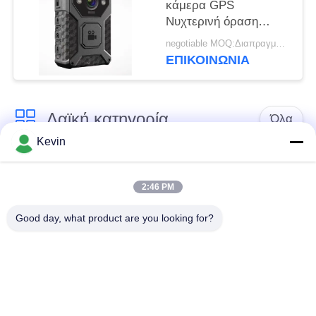
κάμερα GPS
Νυχτερινή όραση
Φορητή κάμερα
negotiable MOQ:Διαπραγματεύσιμα
σώματος Ηχογράφηση
ΕΠΙΚΟΙΝΩΝΊΑ
ήχου
Λαϊκή κατηγορία
Όλα
Kevin
Φορεμένες
Κάμερες σώματος
αστυνομία κάμερες
αστυνομίας
2:46 PM
Good day, what product are you looking for?
4G φορεμένη σώμα
Κάμερα κρανών
κάμερα
ασφάλειας
4G κάμερες
4G κινητό DVR
εξόρμησης