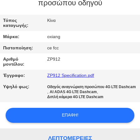
ΕΜΆΣ
προσώπου οδηγού
ΕΠΙΣΚΈΨΕΙΣ
Τόπος
Κίνα
καταγωγής:
ΣΤΟ
Μάρκα:
oxiang
ΕΡΓΟΣΤΆΣΙΟ
Πιστοποίηση:
ce fcc
Αριθμό
ZP912
ΈΛΕΓΧΟΣ
μοντέλου:
ΠΟΙΌΤΗΤΑΣ
Έγγραφο:
ZP912 Specification.pdf
Υψηλό φως:
Οδηγός αναγνώριση προσώπου 4G LTE Dashcam
ΕΠΙΚΟΙΝΩΝΉΣΤΕ
,
,
AI ADAS 4G LTE Dashcam
Διπλή κάμερα 4G LTE Dashcam
ΜΑΖΊ
ΜΑΣ
ΕΠΑΦΉ!
ΕΙΔΉΣΕΙΣ
ΛΕΠΤΟΜΈΡΕΙΕΣ