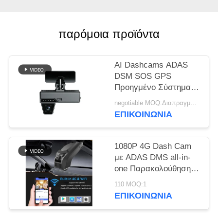
ΥΠΟΘΈΣΕΙΣ
παρόμοια προϊόντα
ΖΗΤΉΣΤΕ
ΜΙΑ
AI Dashcams ADAS
DSM SOS GPS
ΠΡΟΣΦΟΡΆ
Προηγμένο Σύστημα
Ασφάλειας Βοήθειας
negotiable MOQ:Διαπραγματεύσιμα
SITEMAP
Οδήγησης
ΕΠΙΚΟΙΝΩΝΊΑ
ΠΟΛΙΤΙΚΉ
1080P 4G Dash Cam
ΑΠΟΡΡΉΤΟΥ
με ADAS DMS all-in-
one Παρακολούθηση
στάθμευσης για τη
110 MOQ:1
διαχείριση στόλου
ΕΠΙΚΟΙΝΩΝΊΑ