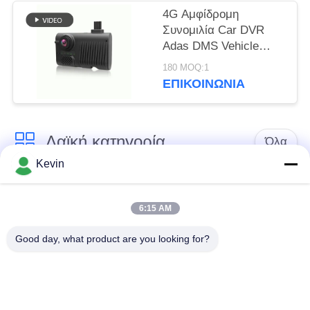
4G Αμφίδρομη
Συνομιλία Car DVR
Adas DMS Vehicle
Mdvr Μαύρο Κουτί
180 MOQ:1
ΕΠΙΚΟΙΝΩΝΊΑ
Λαϊκή κατηγορία
Όλα
Kevin
Φορεμένες
Κάμερες σώματος
αστυνομία κάμερες
αστυνομίας
6:15 AM
Good day, what product are you looking for?
4G φορεμένη σώμα
Κάμερα κρανών
κάμερα
ασφάλειας
4G κάμερες