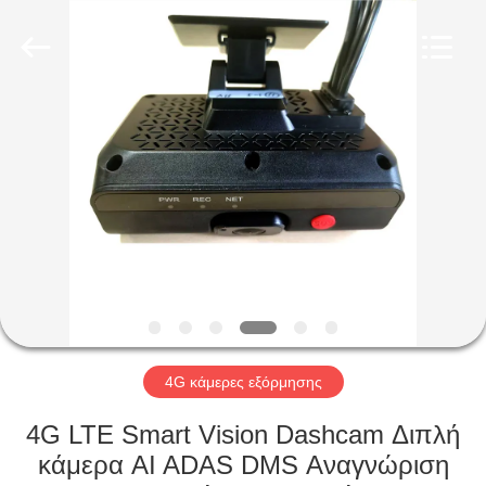
Shenzhen
Ouxiang
Electronic
Co.,
Ltd..
All
Rights
Reserved.
ΣΠΊΤΙ
ΠΡΟΪΌΝΤΑ
ΒΊΝΤΕΟ
ΕΚΠΟΜΠΉ
VR
4G κάμερες εξόρμησης
ΣΧΕΤΙΚΆ
4G LTE Smart Vision Dashcam Διπλή
ΜΕ
κάμερα AI ADAS DMS Αναγνώριση