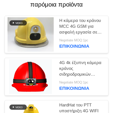
παρόμοια προϊόντα
ΥΠΟΘΈΣΕΙΣ
Η κάμερα του κράνου
ΖΗΤΉΣΤΕ
MCC 4G GSM για
ασφαλή εργασία σε
ΜΙΑ
ψυχρά περιβάλλοντα
ΠΡΟΣΦΟΡΆ
Negotiate MOQ:1pc
ΕΠΙΚΟΙΝΩΝΊΑ
SITEMAP
4G 4k έξυπνη κάμερα
κράνος
ΠΟΛΙΤΙΚΉ
σιδηροδρομικών
οχημάτων
ΑΠΟΡΡΉΤΟΥ
Negotiate MOQ:1pc
ΕΠΙΚΟΙΝΩΝΊΑ
HardHat του PTT
υποστήριξη 4G WIFI