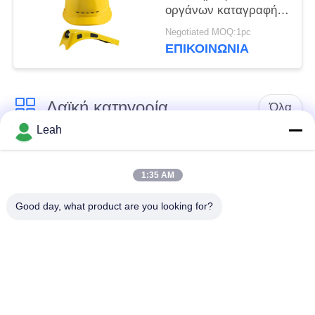
οργάνων καταγραφής
βιντεοκάμερων
Negotiated MOQ:1pc
καμερών κρανών
ΕΠΙΚΟΙΝΩΝΊΑ
ασφάλειας
Λαϊκή κατηγορία
Όλα
Leah
Φορεμένες
Κάμερες σώματος
αστυνομία κάμερες
αστυνομίας
1:35 AM
Good day, what product are you looking for?
4G φορεμένη σώμα
Κάμερα κρανών
κάμερα
ασφάλειας
4G κάμερες
4G κινητό DVR
εξόρμησης