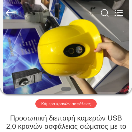
Shenzhen
Ouxiang
Electronic
Co.,
Ltd..
All
Rights
Reserved.
ΣΠΊΤΙ
ΠΡΟΪΌΝΤΑ
ΒΊΝΤΕΟ
ΕΚΠΟΜΠΉ
VR
Κάμερα κρανών ασφάλειας
ΣΧΕΤΙΚΆ
Προσωπική διεπαφή καμερών USB
ΜΕ
2,0 κρανών ασφάλειας σώματος με το