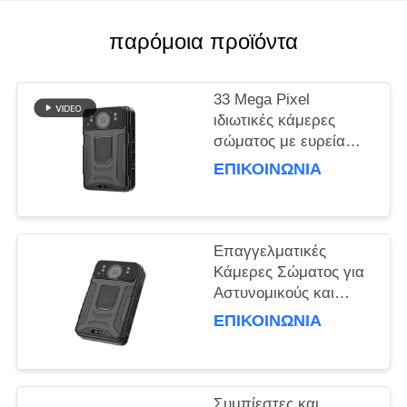
ΥΠΟΘΈΣΕΙΣ
παρόμοια προϊόντα
ΖΗΤΉΣΤΕ
33 Mega Pixel
ΜΙΑ
ιδιωτικές κάμερες
σώματος με ευρεία
ΠΡΟΣΦΟΡΆ
γωνία 150 μοίρες
ΕΠΙΚΟΙΝΩΝΊΑ
καταγραφή
SITEMAP
Επαγγελματικές
ΠΟΛΙΤΙΚΉ
Κάμερες Σώματος για
ΑΠΟΡΡΉΤΟΥ
Αστυνομικούς και
Προσωπικό Ασφαλείας
ΕΠΙΚΟΙΝΩΝΊΑ
Συμπίεστες και