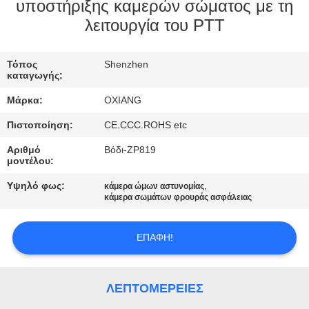
ΕΜΆΣ
υποστήριξης καμερών σώματος με τη
λειτουργία του PTT
ΕΠΙΣΚΈΨΕΙΣ
Τόπος
Shenzhen
ΣΤΟ
καταγωγής:
ΕΡΓΟΣΤΆΣΙΟ
Μάρκα:
OXIANG
Πιστοποίηση:
CE.CCC.ROHS etc
ΈΛΕΓΧΟΣ
Αριθμό
Βόδι-ZP819
ΠΟΙΌΤΗΤΑΣ
μοντέλου:
Υψηλό φως:
,
κάμερα ώμων αστυνομίας
κάμερα σωμάτων φρουράς ασφάλειας
ΕΠΙΚΟΙΝΩΝΉΣΤΕ
ΜΑΖΊ
ΕΠΑΦΉ!
ΜΑΣ
ΛΕΠΤΟΜΈΡΕΙΕΣ
ΕΙΔΉΣΕΙΣ