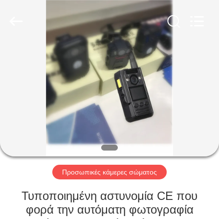
Shenzhen
Ouxiang
Electronic
Co.,
Ltd..
All
Rights
Reserved.
ΣΠΊΤΙ
ΠΡΟΪΌΝΤΑ
ΒΊΝΤΕΟ
ΕΚΠΟΜΠΉ
VR
Προσωπικές κάμερες σώματος
ΣΧΕΤΙΚΆ
Τυποποιημένη αστυνομία CE που
ΜΕ
φορά την αυτόματη φωτογραφία