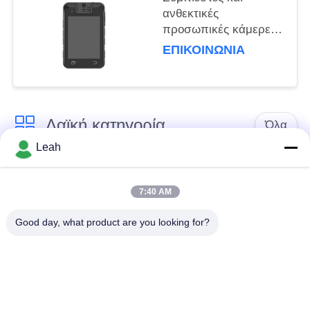
ανθεκτικές
προσωπικές κάμερες
για την επιχειρηματική
ΕΠΙΚΟΙΝΩΝΊΑ
παρακολούθηση
χρειάζονται 92mm *
72mm * 24mm USB 2.0
Λαϊκή κατηγορία
Όλα
Leah
Φορεμένες
Κάμερες σώματος
αστυνομία κάμερες
αστυνομίας
7:40 AM
Good day, what product are you looking for?
4G φορεμένη σώμα
Κάμερα κρανών
κάμερα
ασφάλειας
4G κάμερες
4G κινητό DVR
εξόρμησης