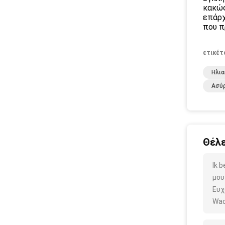
κακώς
επάρχ
που π
ετικέτ
Ηλια
Ασύ
Θέλε
Ik 
μου
Ευχ
Wac