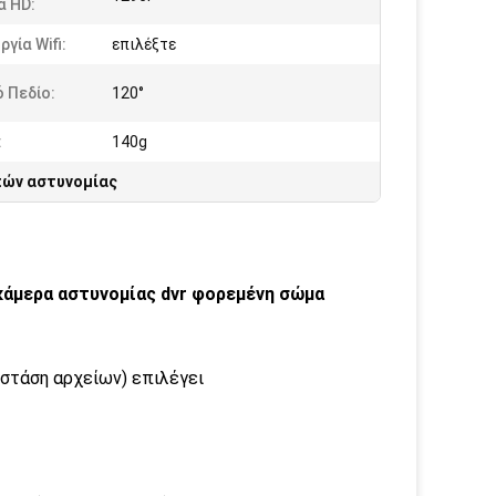
α HD:
ργία Wifi:
επιλέξτε
 Πεδίο:
120°
:
140g
πών αστυνομίας
κάμερα αστυνομίας dvr φορεμένη σώμα
 στάση αρχείων) επιλέγει