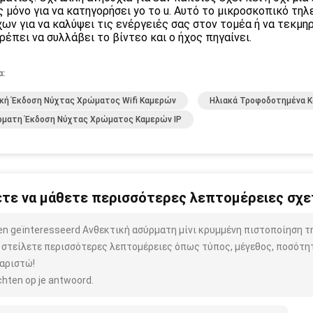
 μόνο για να κατηγορήσει yo
το u. Αυτό το μικροσκοπικό τηλ
ων για να καλύψει τις ενέργειές σας στον τομέα ή να τεκμηρ
ρέπει να συλλάβει το βίντεο και ο ήχος πηγαίνει.
α:
κή Έκδοση Νύχτας Χρώματος Wifi Καμερών
Ηλιακά Τροφοδοτημένα 
ρματη Έκδοση Νύχτας Χρώματος Καμερών IP
τε να μάθετε περισσότερες λεπτομέρειες σχετ
ben geïnteresseerd Ανθεκτική ασύρματη μίνι κρυμμένη πιστοποίηση τ
 στείλετε περισσότερες λεπτομέρειες όπως τύπος, μέγεθος, ποσότητα
αριστώ!
hten op je antwoord.