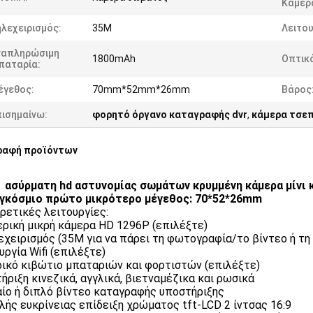
Κάμερ
λεχειρισμός:
35M
Λειτου
ναπληρώσιμη
1800mAh
Οπτικό
παταρία:
έγεθος:
70mm*52mm*26mm
Βάρος
πισημαίνω:
φορητό όργανο καταγραφής dvr
,
κάμερα τσε
ραφή προϊόντων
ασύρματη hd αστυνομίας σωμάτων κρυμμένη κάμερα μίνι 
γκόσμιο πρώτο μικρότερο μέγεθος: 70*52*26mm
ρετικές λειτουργίες:
ρική μικρή κάμερα HD 1296P (επιλέξτε)
εχειρισμός (35M για να πάρει τη φωτογραφία/το βίντεο ή τη
υργία Wifi (επιλέξτε)
ικό κιβώτιο μπαταριών και φορτιστών (επιλέξτε)
ήριξη κινεζικά, αγγλικά, βιετναμέζικα και ρωσικά
ιαίο ή διπλό βίντεο καταγραφής υποστήριξης
ηλής ευκρίνειας επίδειξη χρώματος tft-LCD 2 ίντσας 16:9