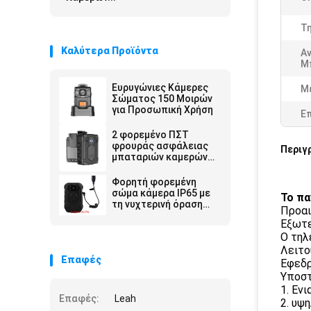
Τη
Καλύτερα Προϊόντα
Α
Μ
Ευρυγώνιες Κάμερες
Μ
Σώματος 150 Μοιρών
για Προσωπική Χρήση
Ε
2 φορεμένο ΠΣΤ
φρουράς ασφάλειας
Περιγ
μπαταριών καμερών
3200Mah επιβολής
νόμου ίντσας 1080P
Φορητή φορεμένη
σώμα
σώμα κάμερα IP65 με
Το πα
τη νυχτερινή όραση
Προαι
οθόνη 2 ίντσας για την
Εξωτε
αστυνομία
Ο τηλ
Λειτο
Επαφές
Εφεδρ
Υποστ
1. Εν
Επαφές:
Leah
2. υψ