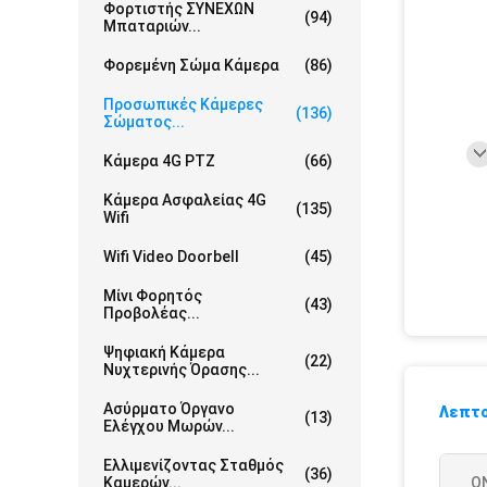
Φορτιστής ΣΥΝΕΧΩΝ
(94)
Μπαταριών...
Φορεμένη Σώμα Κάμερα
(86)
Προσωπικές Κάμερες
(136)
Σώματος...
Κάμερα 4G PTZ
(66)
Κάμερα Ασφαλείας 4G
(135)
Wifi
Wifi Video Doorbell
(45)
Μίνι Φορητός
(43)
Προβολέας...
Ψηφιακή Κάμερα
(22)
Νυχτερινής Όρασης...
Ασύρματο Όργανο
Λεπτο
(13)
Ελέγχου Μωρών...
Ελλιμενίζοντας Σταθμός
(36)
Καμερών...
Ο