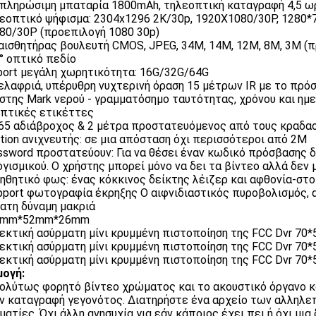
απληρώσιμη μπαταρία 1800mAh, τηλεοπτική καταγραφή 4,5 ω
λεοπτικό ψήφισμα: 2304x1296 2K/30p, 1920X1080/30P, 1280*
80/30P (προεπιλογή 1080 30p)
0 αισθητήρας βουλευτή CMOS, JPEG, 34M, 14M, 12M, 8M, 3M (
0° οπτικό πεδίο
port μεγάλη χωρητικότητα: 16G/32G/64G
η ελαφριά, υπέρυθρη νυχτερινή όραση 15 μέτρων IR με το πρό
ήστης Mark νερού - γραμματόσημο ταυτότητας, χρόνου και ημ
πτικές ετικέττες
P65 αδιάβροχος & 2 μέτρα προστατευόμενος από τους κραδα
tion ανιχνευτής: σε μια απόσταση όχι περισσότεροι από 2M
ssword προστατεύουν: Για να θέσει έναν κωδικό πρόσβασης δ
ογισμικού. Ο χρήστης μπορεί μόνο να δει τα βίντεο αλλά δεν 
οηθητικό φως: ένας κόκκινος δείκτης λέιζερ και αφθονία-στ
pport φωτογραφία έκρηξης Ο αιφνιδιαστικός πυροβολισμός, 
ατη δύναμη μακριά
70mm*52mm*26mm
ογή:
ολύτως φορητό βίντεο χρώματος και το ακουστικό όργανο κ
ην καταγραφή γεγονότος. Διατηρήστε ένα αρχείο των αλληλε
ματίες. Όχι άλλη ανησυχία για εάν κάποιος έχει πει ή όχι μι