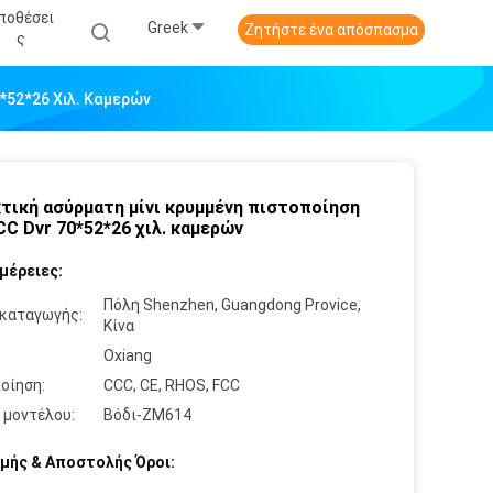
ποθέσει
Greek
Ζητήστε ένα απόσπασμα
Σ
*52*26 Χιλ. Καμερών
τική ασύρματη μίνι κρυμμένη πιστοποίηση
CC Dvr 70*52*26 χιλ. καμερών
μέρειες:
Πόλη Shenzhen, Guangdong Provice,
καταγωγής:
Κίνα
:
Oxiang
οίηση:
CCC, CE, RHOS, FCC
 μοντέλου:
Βόδι-ZM614
μής & Αποστολής Όροι: