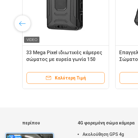
ώματος με
Επαγγελματικές κάμερες
συνεχείς
προσωπικού σώματος με
φής
υποστήριξη GPS και ένα λευκό
φακό 92mm * 72mm * 24mm
η Τιμή
Καλύτερη Τιμή
περίπου
4G φορεμένη σώμα κάμερα
Σπίτι
Ακολούθηση GPS 4g