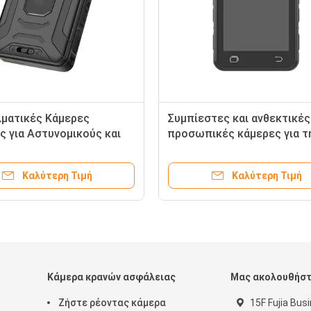
Τα βιντεοκάμερα αστυνομίας με
Καμερές σώματ
την οθόνη A12 2,0 ίντσας
A7LA50 Chipse
πελεκούν την πολυ
μπαταρία
ενδοσυνεννόηση
Καλύτερη Τιμή
Καλ
Κάμερα κρανών ασφάλειας
Μας ακολουθήσ
Ζήστε ρέοντας κάμερα
15F Fujia Bus