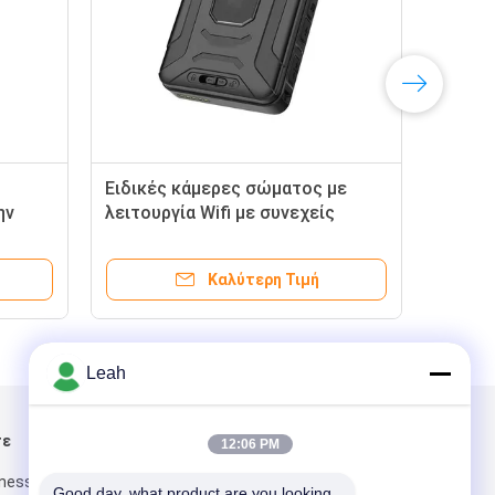
ος Ambarella
Επαγγελματικές κάμερες
t 3600 MAh
προσωπικού σώματος για
ενισχυμένη παρακολούθηση
ύτερη Τιμή
Καλύτερη Τιμή
Leah
τε
Στείλτε μας μήνυμα
12:06 PM
iness Center,
Good day, what product are you looking 