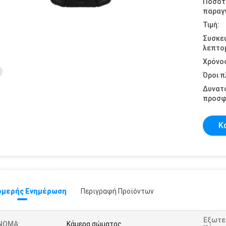
Ποσότ
παραγγ
Τιμή:
Συσκε
λεπτομ
Χρόνο
Όροι 
Δυνατ
προσφ
Κ
μερής Ενημέρωση
Περιγραφή Προϊόντων
Εξωτε
ΝΟΜΑ:
Κάμερα σώματος