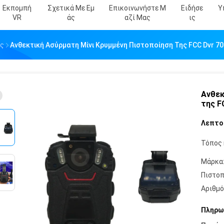
Εκπομπή
Σχετικά Με Εμ
Επικοινωνήστε Μ
Ειδήσε
Υ
VR
Άς
Αζί Μας
Ις
ος
Ανθεκτική Ασύρματη Μίνι Κρυμμένη Πιστοποίηση Της FCC Dvr 70
Ανθεκ
της F
Λεπτο
Τόπος 
Μάρκα
Πιστοπ
Αριθμό
Πληρω