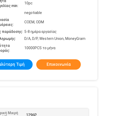
ητα
10pc
ελίας min:
negotiable
υασία
COEM, ODM
έρειες:
ς παράδοσης:
5-8 ημέρα εργασίας
πληρωμής:
D/A, D/P, Western Union, MoneyGram
ότητα
10000PCS το μήνα
οράς:
αλύτερη Τιμή
Επικοινωνία
ρική Μικρή
1296P