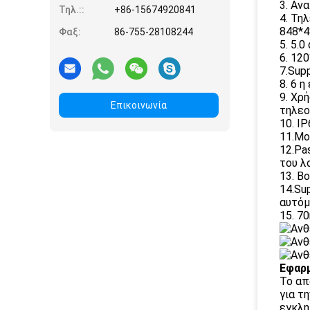
3. Αν
Τηλ.::
+86-15674920841
4. Τη
848*4
Φαξ:
86-755-28108244
5. 5.
6. 12
7.Sup
8. 6 
9. Χρ
Επικοινωνία
τηλεο
10. I
11.Mo
12.Pa
του λ
13. Β
14.Su
αυτόμ
15. 
Εφαρμ
Το απ
για τ
εγκλη