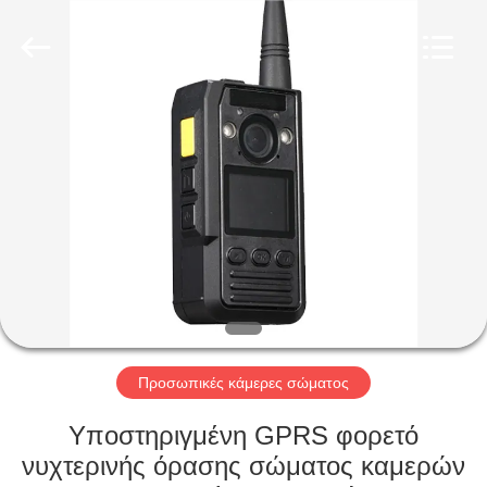
Shenzhen
Ouxiang
Electronic
Co.,
Ltd..
All
Rights
Reserved.
ΣΠΊΤΙ
ΠΡΟΪΌΝΤΑ
ΒΊΝΤΕΟ
ΕΚΠΟΜΠΉ
VR
Προσωπικές κάμερες σώματος
ΣΧΕΤΙΚΆ
Υποστηριγμένη GPRS φορετό
ΜΕ
νυχτερινής όρασης σώματος καμερών