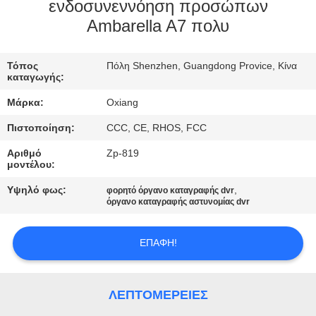
ΕΜΆΣ
ενδοσυνεννόηση προσώπων
Ambarella A7 πολυ
ΕΠΙΣΚΈΨΕΙΣ
Τόπος
Πόλη Shenzhen, Guangdong Provice, Κίνα
ΣΤΟ
καταγωγής:
ΕΡΓΟΣΤΆΣΙΟ
Μάρκα:
Oxiang
Πιστοποίηση:
CCC, CE, RHOS, FCC
ΈΛΕΓΧΟΣ
Αριθμό
Zp-819
ΠΟΙΌΤΗΤΑΣ
μοντέλου:
Υψηλό φως:
,
φορητό όργανο καταγραφής dvr
όργανο καταγραφής αστυνομίας dvr
ΕΠΙΚΟΙΝΩΝΉΣΤΕ
ΜΑΖΊ
ΕΠΑΦΉ!
ΜΑΣ
ΛΕΠΤΟΜΈΡΕΙΕΣ
ΕΙΔΉΣΕΙΣ