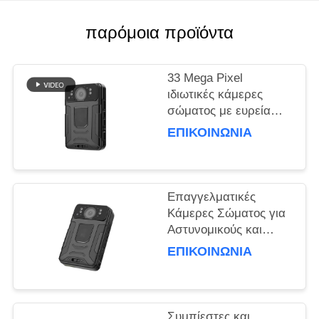
ΥΠΟΘΈΣΕΙΣ
παρόμοια προϊόντα
ΖΗΤΉΣΤΕ
33 Mega Pixel
ΜΙΑ
ιδιωτικές κάμερες
σώματος με ευρεία
ΠΡΟΣΦΟΡΆ
γωνία 150 μοίρες
ΕΠΙΚΟΙΝΩΝΊΑ
καταγραφή
SITEMAP
Επαγγελματικές
ΠΟΛΙΤΙΚΉ
Κάμερες Σώματος για
ΑΠΟΡΡΉΤΟΥ
Αστυνομικούς και
Προσωπικό Ασφαλείας
ΕΠΙΚΟΙΝΩΝΊΑ
Συμπίεστες και