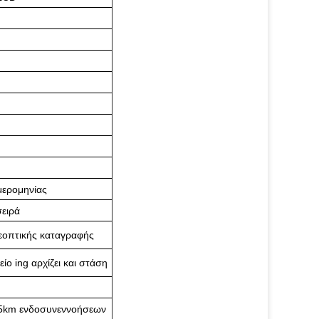
μερομηνίας
σειρά
λεοπτικής καταγραφής
είο ing αρχίζει και στάση
5km ενδοσυνεννοήσεων