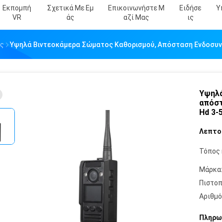
Εκπομπή
Σχετικά Με Εμ
Επικοινωνήστε Μ
Ειδήσε
Υ
VR
Άς
Αζί Μας
Ις
ος
Υψηλά Βιντεοκάμερα Σώματος Καθορισμού, Απόσταση Ενδοσυν
Υψηλά
απόστ
Hd 3-
Λεπτο
Τόπος 
Μάρκα
Πιστοπ
Αριθμό
Πληρω