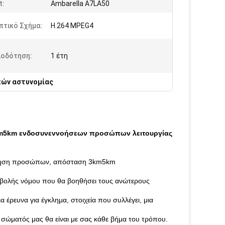
t:
Ambarella A7LA50
πτικό Σχήμα:
H.264 MPEG4
ιοδότηση:
1 έτη
πών αστυνομίας
km5km ενδοσυνεννοήσεων προσώπων λειτουργίας
νεννόηση προσώπων, απόσταση 3km5km
πιβολής νόμου που θα βοηθήσει τους ανώτερους
α έρευνα για έγκλημα, στοιχεία που συλλέγει, μια
σώματός μας θα είναι με σας κάθε βήμα του τρόπου.