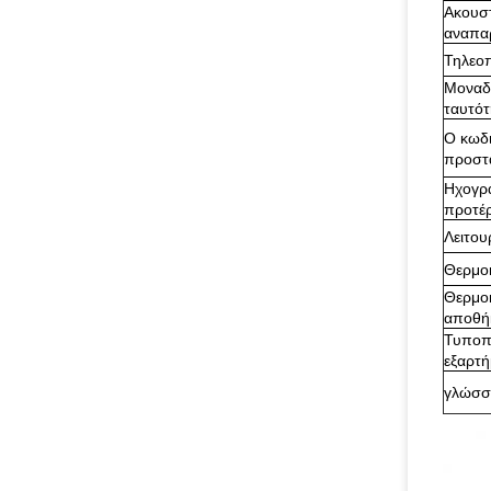
Ακουστ
αναπα
Τηλεοπ
Μοναδ
ταυτότ
Ο κωδ
προστα
Ηχογρ
προτέρ
Λειτου
Θερμο
Θερμο
αποθή
Τυποπ
εξαρτ
γλώσσ