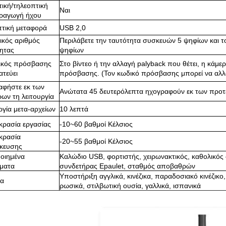
ική/τηλεοπτική
Ναι
ραγωγή ήχου
τική μεταφορά
USB 2,0
ικός αριθμός
Περιλάβετε την ταυτότητα συσκευών 5 ψηφίων και τ
ητας
ψηφίων
ικός πρόσβασης
Στο βίντεο ή την αλλαγή palyback που θέτει, η κάμε
τεύει
πρόσβασης. (Τον κωδικό πρόσβασης μπορεί να αλλ
αφήστε εκ των
Ανώτατα 45 δευτερόλεπτα ηχογραφούν εκ των προτ
ων τη λειτουργία
ργία μετα-αρχείων
10 λεπτά
κρασία εργασίας
-10~60 βαθμοί Κέλσιος
κρασία
-20~55 βαθμοί Κέλσιος
κευσης
οιημένα
Καλώδιο USB, φορτιστής, χειρωνακτικός, καθολικός
ήματα
συνδετήρας Epaulet, σταθμός αποβαθρών
Υποστήριξη αγγλικά, κινέζικα, παραδοσιακό κινέζικο
α
ρωσικά, στιλβωτική ουσία, γαλλικά, ισπανικά