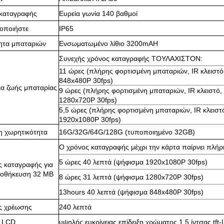
 καταγραφής
Ευρεία γωνία 140 βαθμοί
οποιήστε
IP65
ητα μπαταριών
Ενσωματωμένο λίθιο 3200mAH
Συνεχής χρόνος καταγραφής ΤΟΥΛΑΧΙΣΤΟΝ:
11 ώρες (πλήρης φορτισμένη μπαταριών, IR κλειστό
848x480P 30fps)
ια ζωής μπαταρίας
9 ώρες (πλήρης φορτισμένη μπαταριών, IR κλειστό,
1280x720P 30fps)
5,5 ώρες (πλήρης φορτισμένη μπαταριών, IR κλειστ
1920x1080P 30fps)
η χωρητικότητα
16G/32G/64G/128G (τυποποιημένο 32GB)
Ο χρόνος καταγραφής μέχρι την κάρτα παίρνει πλ
5 ώρες 40 λεπτά (ψήφισμα 1920x1080P 30fps)
 καταγραφής για
ποθήκευση 32 ΜΒ
8 ώρες 31 λεπτά (ψήφισμα 1280x720P 30fps)
13hours 40 λεπτά (ψήφισμα 848x480P 30fps)
ς χρέωσης
240 λεπτά
 LCD
υψηλής ευκρίνειας επίδειξη χρώματος 1,5 ίντσας tft