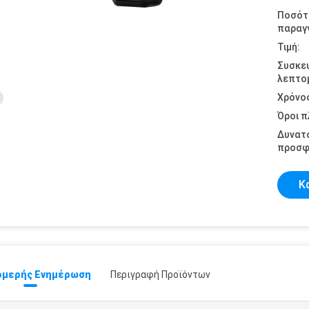
Ποσότ
παραγγ
Τιμή:
Συσκε
λεπτομ
Χρόνο
Όροι 
Δυνατ
προσφ
Κ
μερής Ενημέρωση
Περιγραφή Προϊόντων