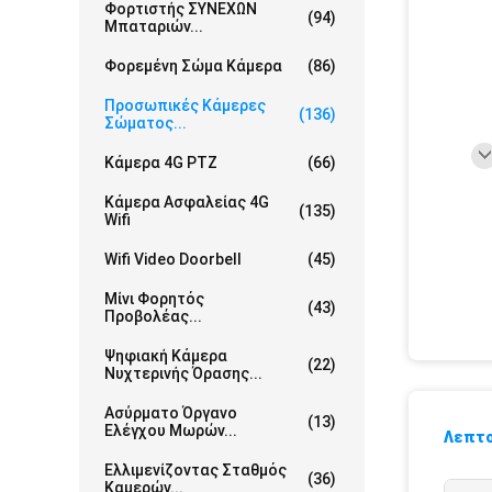
Φορτιστής ΣΥΝΕΧΩΝ
(94)
Μπαταριών...
Φορεμένη Σώμα Κάμερα
(86)
Προσωπικές Κάμερες
(136)
Σώματος...
Κάμερα 4G PTZ
(66)
Κάμερα Ασφαλείας 4G
(135)
Wifi
Wifi Video Doorbell
(45)
Μίνι Φορητός
(43)
Προβολέας...
Ψηφιακή Κάμερα
(22)
Νυχτερινής Όρασης...
Ασύρματο Όργανο
(13)
Ελέγχου Μωρών...
Λεπτο
Ελλιμενίζοντας Σταθμός
(36)
Καμερών...