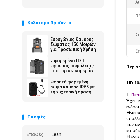
Α
Οθ
Καλύτερα Προϊόντα
Ση
Ευρυγώνιες Κάμερες
Σώματος 150 Μοιρών
για Προσωπική Χρήση
Ε
2 φορεμένο ΠΣΤ
φρουράς ασφάλειας
Περιγ
μπαταριών καμερών
3200Mah επιβολής
νόμου ίντσας 1080P
Φορητή φορεμένη
HD 10
σώμα
σώμα κάμερα IP65 με
τη νυχτερινή όραση
1.
Περ
οθόνη 2 ίντσας για την
Έχει τ
αστυνομία
ενδοσ
Είναι 
Επαφές
υπαλλή
Εάν εί
καταδί
Επαφές:
Leah
Ή ένας