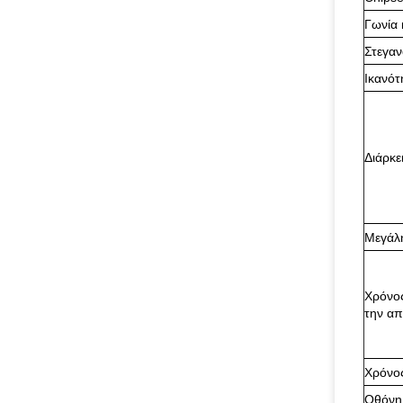
Γωνία
Στεγαν
Ικανότ
Διάρκε
Μεγάλ
Χρόνος
την α
Χρόνο
Οθόνη