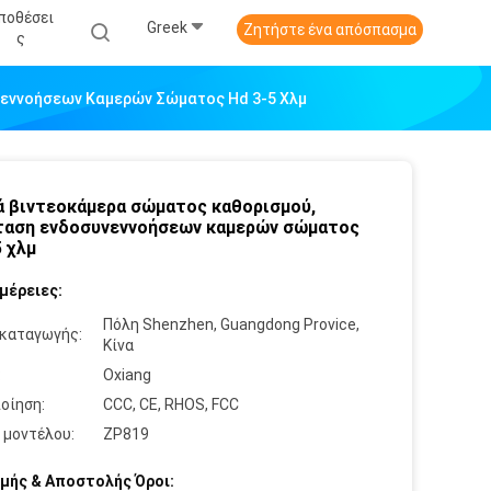
ποθέσει
Greek
Ζητήστε ένα απόσπασμα
Σ
εννοήσεων Καμερών Σώματος Hd 3-5 Χλμ
 βιντεοκάμερα σώματος καθορισμού,
αση ενδοσυνεννοήσεων καμερών σώματος
5 χλμ
μέρειες:
Πόλη Shenzhen, Guangdong Provice,
καταγωγής:
Κίνα
:
Oxiang
οίηση:
CCC, CE, RHOS, FCC
 μοντέλου:
ZP819
μής & Αποστολής Όροι: