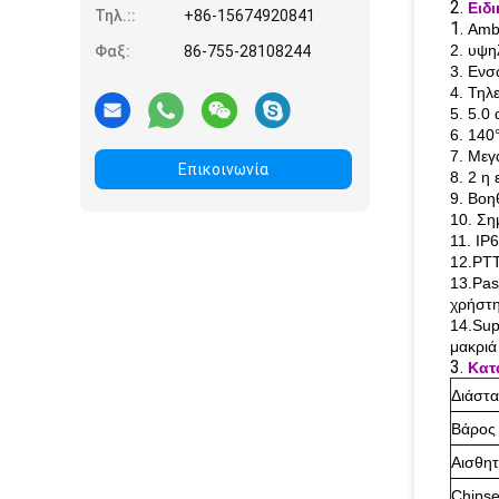
2.
Ειδι
Τηλ.::
+86-15674920841
1.
Amb
2. υψη
Φαξ:
86-755-28108244
3. Ενσ
4. Τηλ
5. 5.0
6. 140
7. Μεγ
Επικοινωνία
8. 2 η
9. Βοη
10. Ση
11. IP
12.PT
13.Pas
χρήστη
14.Sup
μακριά
3.
Κατ
Διάστ
Βάρος
Αισθη
Chipse