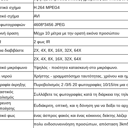
πτικό σχήμα
H.264 MPEG4
τικό σχήμα
AVI
 φωτογραφιών
4608*3456 JPEG
ρινή όραση
Μέχρι 10 μέτρα με την ορατή εικόνα προσώπου
R
2 φως IR
α διαβιβάστε
2X, 4X, 8X, 16X, 32X, 64X
2X, 4X, 8X, 16X, 32X, 64X
τικό μικρόφωνο
Υψηλός - ποιότητα κατασκευή-στο μικρόφωνο.
 νερού
Χρήστης - γραμματόσημο ταυτότητας, χρόνου και η
ραφία έκρηξης
Πυροβολισμός 2 /3/5 20 φωτογραφίες 10/15/σε μια 
ιαστικός
Συλλάβετε τις φωτογραφίες κατά τη διάρκεια της τη
ολισμός
ρευση
Ευδιάκριτη, οπτική, και η δόνηση για να δείξει το αρχ
οποίησης
τικό φως
ένας άσπρος φακός και ένας κόκκινος δείκτης λέιζερ
πολυ ενδοσυνεννόηση προσώπων, απόσταση 3km