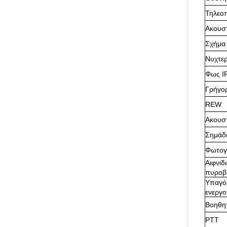
Τηλεο
Ακουσ
Σχήμα
Νυχτε
Φως I
Γρήγορ
REW
Ακουσ
Σημάδι
Φωτογ
Αιφνιδ
πυροβ
Υπαγό
ενεργ
Βοηθη
PTT