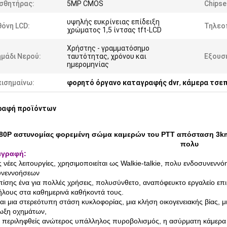
ισθητήρας:
5MP CMOS
Chipse
υψηλής ευκρίνειας επίδειξη
όνη LCD:
Τηλεο
χρώματος 1,5 ίντσας tft-LCD
Χρήστης - γραμματόσημο
μάδι Νερού:
ταυτότητας, χρόνου και
Εξουσ
ημερομηνίας
πισημαίνω:
φορητό όργανο καταγραφής dvr
,
κάμερα τσε
ραφή προϊόντων
80P αστυνομίας φορεμένη σώμα καμερών του PTT απόσταση 3
πολυ
ιγραφή:
ις νέες λειτουργίες, χρησιμοποιείται ως Walkie-talkie, πολυ ενδοσυ
υνεννοήσεων
επίσης ένα για πολλές χρήσεις, πολυσύνθετο, αναπόφευκτο εργαλείο ε
λους στα καθημερινά καθήκοντά τους.
ναι μια στερεότυπη στάση κυκλοφορίας, μια κλήση οικογενειακής βίας, μι
ωξη οχημάτων,
 περιληφθείς ανώτερος υπάλληλος πυροβολισμός, η ασύρματη κάμερα 