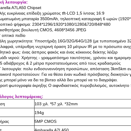
κή λειτουργία:
arella A7LA50 Chipset
λής ευκρίνειας επίδειξη χρώματος tft-LCD 1,5 ίντσας 16:9
ωματωμένη μπαταρία 3500mAh, τηλεοπτική καταγραφή 6 ωρών (1920*
εοπτικό ψήφισμα: 2304*1296/1920*1080/1280&720/848*480
 αισθητήρας βουλευτή CMOS, 4608*3456 JPEG
° οπτικό πεδίο
άλη χωρητικότητα: Υποστήριξη 16G/32G/64G/128 (με τυποποιημένο 3
 ελαφριά, υπέρυθρη νυχτερινή όραση 10 μέτρων IR με το πρόσωπο ανιχ
θητικό φως: ένας άσπρος φακός και ένας κόκκινος δείκτης λέιζερ
μάδι νερού: Χρήστης - γραμματόσημο ταυτότητας, χρόνου και ημερομη
65 αδιάβροχος & 2 μέτρα προστατευόμενος από τους κραδασμούς
T λειτουργία: πολυ ενδοσυνεννόηση προσώπων, απόσταση 3km5km ε
sword προστατεύουν: Για να θέσει έναν κωδικό πρόσβασης διοικητών γι
ς μπορεί μόνο να δει τα βίντεο αλλά δεν μπορεί να το διαγράψει.
port φωτογραφία έκρηξης Ο αιφνιδιαστικός πυροβολισμός, αυτοκίνητο 
άλογος λεπτομέρειας:
αση
103 χιλ. *57 χιλ. *32mm
194g
τήρας
5MP CMOS
t
Ambarella A7LA50