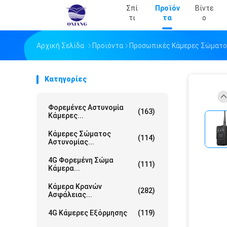
Σπί
Προϊόν
Βίντε
Τι
Τα
Ο
Αρχική Σελίδα
Προϊόντα
Προσωπικές Κάμερες Σώματ
Κατηγορίες
Φορεμένες Αστυνομία
(163)
Κάμερες...
Κάμερες Σώματος
(114)
Αστυνομίας...
4G Φορεμένη Σώμα
(111)
Κάμερα...
Κάμερα Κρανών
(282)
Ασφάλειας...
4G Κάμερες Εξόρμησης
(119)