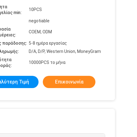
ητα
10PCS
ελίας min:
negotiable
υασία
COEM, ODM
έρειες:
ς παράδοσης:
5-8 ημέρα εργασίας
πληρωμής:
D/A, D/P, Western Union, MoneyGram
ότητα
10000PCS το μήνα
οράς:
αλύτερη Τιμή
Επικοινωνία