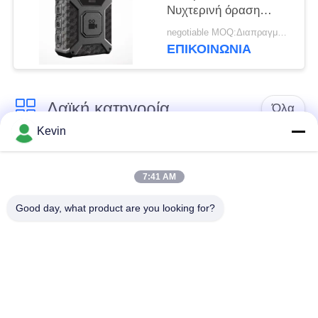
Νυχτερινή όραση
Φορητή κάμερα
negotiable MOQ:Διαπραγματεύσιμα
σώματος Ηχογράφηση
ΕΠΙΚΟΙΝΩΝΊΑ
ήχου
Λαϊκή κατηγορία
Όλα
Kevin
Φορεμένες
Κάμερες σώματος
αστυνομία κάμερες
αστυνομίας
7:41 AM
Good day, what product are you looking for?
4G φορεμένη σώμα
Κάμερα κρανών
κάμερα
ασφάλειας
4G κάμερες
4G κινητό DVR
εξόρμησης