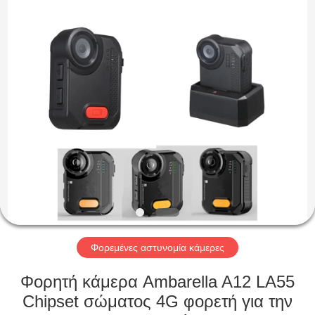
Shenzhen
Ouxiang
Electronic
Co.,
Ltd..
All
Rights
Reserved.
ΣΠΊΤΙ
ΠΡΟΪΌΝΤΑ
ΒΊΝΤΕΟ
ΕΚΠΟΜΠΉ
VR
Φορεμένες αστυνομία κάμερες
ΣΧΕΤΙΚΆ
Φορητή κάμερα Ambarella A12 LA55
ΜΕ
Chipset σώματος 4G φορετή για την