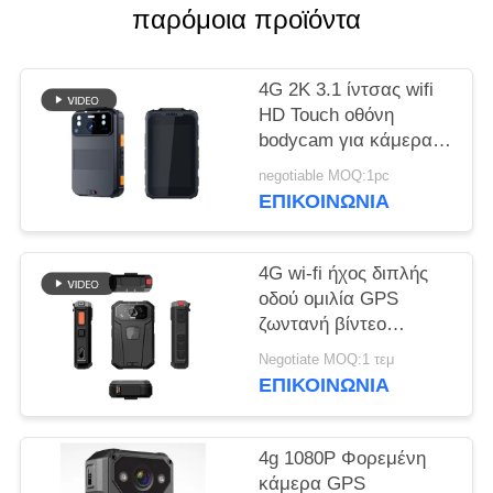
παρόμοια προϊόντα
ΥΠΟΘΈΣΕΙΣ
4G 2K 3.1 ίντσας wifi
ΖΗΤΉΣΤΕ
HD Touch οθόνη
bodycam για κάμερα
ΜΙΑ
ασφαλείας επιβολής
ΠΡΟΣΦΟΡΆ
negotiable MOQ:1pc
του νόμου
ΕΠΙΚΟΙΝΩΝΊΑ
SITEMAP
4G wi-fi ήχος διπλής
οδού ομιλία GPS
ΠΟΛΙΤΙΚΉ
ζωντανή βίντεο
bodycam για την
ΑΠΟΡΡΉΤΟΥ
Negotiate MOQ:1 τεμ
επιβολή του νόμου
ΕΠΙΚΟΙΝΩΝΊΑ
4g 1080P Φορεμένη
κάμερα GPS