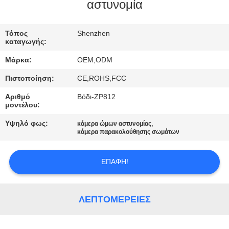
ΕΜΆΣ
αστυνομία
ΕΠΙΣΚΈΨΕΙΣ
Τόπος
Shenzhen
καταγωγής:
ΣΤΟ
Μάρκα:
OEM,ODM
ΕΡΓΟΣΤΆΣΙΟ
Πιστοποίηση:
CE,ROHS,FCC
Αριθμό
Βόδι-ZP812
ΈΛΕΓΧΟΣ
μοντέλου:
ΠΟΙΌΤΗΤΑΣ
Υψηλό φως:
,
κάμερα ώμων αστυνομίας
κάμερα παρακολούθησης σωμάτων
ΕΠΙΚΟΙΝΩΝΉΣΤΕ
ΕΠΑΦΉ!
ΜΑΖΊ
ΜΑΣ
ΛΕΠΤΟΜΈΡΕΙΕΣ
ΕΙΔΉΣΕΙΣ