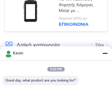
Φορητής Κάμερας
Mstar με
χωρητικότητες
Negotiate MOQ:1pc
αποθήκευσης 16G 32G
ΕΠΙΚΟΙΝΩΝΊΑ
64G 128G 256G 512G
Κατάλληλη για
Εργασίες
Λαϊκή κατηγορία
Επιθεώρησης Πεδίου
Όλα
Kevin
Φορεμένες
Κάμερες σώματος
αστυνομία κάμερες
αστυνομίας
6:02 PM
Good day, what product are you looking for?
4G φορεμένη σώμα
Κάμερα κρανών
κάμερα
ασφάλειας
4G κάμερες
4G κινητό DVR
εξόρμησης