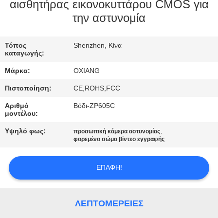
ΕΜΆΣ
αισθητήρας εικονοκυττάρου CMOS για
την αστυνομία
ΕΠΙΣΚΈΨΕΙΣ
Τόπος
Shenzhen, Κίνα
ΣΤΟ
καταγωγής:
ΕΡΓΟΣΤΆΣΙΟ
Μάρκα:
OXIANG
Πιστοποίηση:
CE,ROHS,FCC
ΈΛΕΓΧΟΣ
Αριθμό
Βόδι-ZP605C
ΠΟΙΌΤΗΤΑΣ
μοντέλου:
Υψηλό φως:
,
προσωπική κάμερα αστυνομίας
φορεμένο σώμα βίντεο εγγραφής
ΕΠΙΚΟΙΝΩΝΉΣΤΕ
ΜΑΖΊ
ΕΠΑΦΉ!
ΜΑΣ
ΛΕΠΤΟΜΈΡΕΙΕΣ
ΕΙΔΉΣΕΙΣ