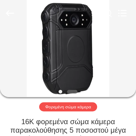
Shenzhen
Ouxiang
Electronic
Co.,
Ltd..
All
Rights
Reserved.
ΣΠΊΤΙ
ΠΡΟΪΌΝΤΑ
ΒΊΝΤΕΟ
ΕΚΠΟΜΠΉ
VR
Φορεμένη σώμα κάμερα
ΣΧΕΤΙΚΆ
16K φορεμένα σώμα κάμερα
ΜΕ
παρακολούθησης 5 ποσοστού μέγα