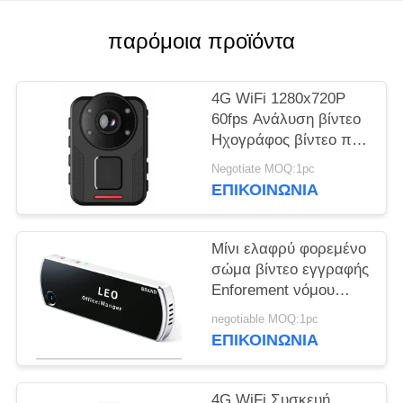
ΥΠΟΘΈΣΕΙΣ
παρόμοια προϊόντα
ΖΗΤΉΣΤΕ
4G WiFi 1280x720P
ΜΙΑ
60fps Ανάλυση βίντεο
Ηχογράφος βίντεο που
ΠΡΟΣΦΟΡΆ
φοριέται από το σώμα
Negotiate MOQ:1pc
σχεδιασμένο να
ΕΠΙΚΟΙΝΩΝΊΑ
SITEMAP
λειτουργεί από -20 έως
+60 βαθμούς Κελσίου
Μίνι ελαφρύ φορεμένο
ΠΟΛΙΤΙΚΉ
σώμα βίντεο εγγραφής
ΑΠΟΡΡΉΤΟΥ
Enforement νόμου
σχεδίου διακριτικών
negotiable MOQ:1pc
καμερών
ΕΠΙΚΟΙΝΩΝΊΑ
εξατομικεύσιμο
4G WiFi Συσκευή