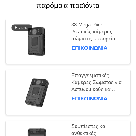
παρόμοια προϊόντα
ΥΠΟΘΈΣΕΙΣ
33 Mega Pixel
ΖΗΤΉΣΤΕ
ιδιωτικές κάμερες
σώματος με ευρεία
ΜΙΑ
γωνία 150 μοίρες
ΕΠΙΚΟΙΝΩΝΊΑ
ΠΡΟΣΦΟΡΆ
καταγραφή
SITEMAP
Επαγγελματικές
Κάμερες Σώματος για
ΠΟΛΙΤΙΚΉ
Αστυνομικούς και
Προσωπικό Ασφαλείας
ΑΠΟΡΡΉΤΟΥ
ΕΠΙΚΟΙΝΩΝΊΑ
Συμπίεστες και
ανθεκτικές