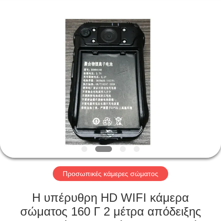
Shenzhen
Ouxiang
Electronic
Co.,
Ltd..
All
Rights
Reserved.
ΣΠΊΤΙ
ΠΡΟΪΌΝΤΑ
ΒΊΝΤΕΟ
ΕΚΠΟΜΠΉ
VR
Προσωπικές κάμερες σώματος
ΣΧΕΤΙΚΆ
Η υπέρυθρη HD WIFI κάμερα
ΜΕ
σώματος 160 Γ 2 μέτρα απόδειξης