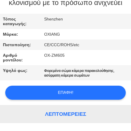
ΕΜΆΣ
κλονισμού με το πρόσωπο ανιχνεύει
ΕΠΙΣΚΈΨΕΙΣ
Τόπος
Shenzhen
καταγωγής:
ΣΤΟ
Μάρκα:
OXIANG
ΕΡΓΟΣΤΆΣΙΟ
Πιστοποίηση:
CE/CCC/ROHS/etc
Αριθμό
OX-ZM605
ΈΛΕΓΧΟΣ
μοντέλου:
ΠΟΙΌΤΗΤΑΣ
Υψηλό φως:
,
Φορεμένα σώμα κάμερα παρακολούθησης
ασύρματη κάμερα σωμάτων
ΕΠΙΚΟΙΝΩΝΉΣΤΕ
ΕΠΑΦΉ!
ΜΑΖΊ
ΜΑΣ
ΛΕΠΤΟΜΈΡΕΙΕΣ
ΕΙΔΉΣΕΙΣ