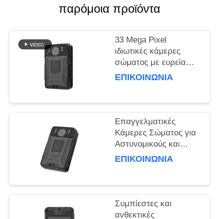
παρόμοια προϊόντα
ΥΠΟΘΈΣΕΙΣ
33 Mega Pixel
ΖΗΤΉΣΤΕ
ιδιωτικές κάμερες
σώματος με ευρεία
ΜΙΑ
γωνία 150 μοίρες
ΕΠΙΚΟΙΝΩΝΊΑ
ΠΡΟΣΦΟΡΆ
καταγραφή
SITEMAP
Επαγγελματικές
Κάμερες Σώματος για
ΠΟΛΙΤΙΚΉ
Αστυνομικούς και
Προσωπικό Ασφαλείας
ΑΠΟΡΡΉΤΟΥ
ΕΠΙΚΟΙΝΩΝΊΑ
Συμπίεστες και
ανθεκτικές