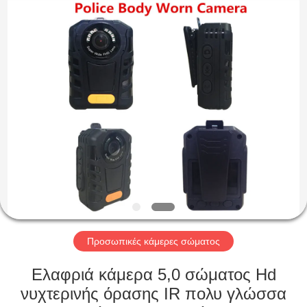
Shenzhen
Ouxiang
Electronic
Co.,
Ltd..
All
Rights
Reserved.
ΣΠΊΤΙ
ΠΡΟΪΌΝΤΑ
ΒΊΝΤΕΟ
ΕΚΠΟΜΠΉ
VR
Προσωπικές κάμερες σώματος
ΣΧΕΤΙΚΆ
Ελαφριά κάμερα 5,0 σώματος Hd
ΜΕ
νυχτερινής όρασης IR πολυ γλώσσα