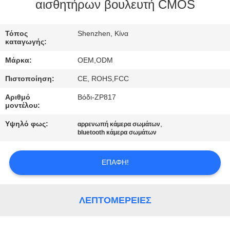
ΕΜΆΣ
αισθητήρων βουλευτή CMOS
ΕΠΙΣΚΈΨΕΙΣ
Τόπος
Shenzhen, Κίνα
καταγωγής:
ΣΤΟ
Μάρκα:
OEM,ODM
ΕΡΓΟΣΤΆΣΙΟ
Πιστοποίηση:
CE, ROHS,FCC
Αριθμό
Βόδι-ZP817
ΈΛΕΓΧΟΣ
μοντέλου:
ΠΟΙΌΤΗΤΑΣ
Υψηλό φως:
,
αρρενωπή κάμερα σωμάτων
bluetooth κάμερα σωμάτων
ΕΠΙΚΟΙΝΩΝΉΣΤΕ
ΕΠΑΦΉ!
ΜΑΖΊ
ΜΑΣ
ΛΕΠΤΟΜΈΡΕΙΕΣ
ΕΙΔΉΣΕΙΣ