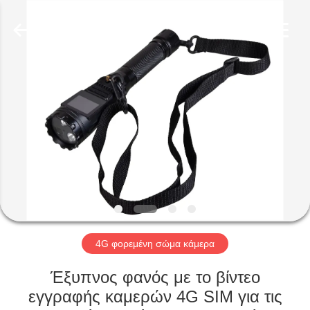
Shenzhen
Ouxiang
Electronic
Co.,
Ltd..
All
Rights
Reserved.
ΣΠΊΤΙ
ΠΡΟΪΌΝΤΑ
ΒΊΝΤΕΟ
ΕΚΠΟΜΠΉ
VR
4G φορεμένη σώμα κάμερα
ΣΧΕΤΙΚΆ
Έξυπνος φανός με το βίντεο
ΜΕ
εγγραφής καμερών 4G SIM για τις