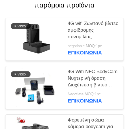
παρόμοια προϊόντα
ΥΠΟΘΈΣΕΙΣ
4G wifi Ζωντανό βίντεο
ΖΗΤΉΣΤΕ
αμφίδρομης
συνομιλίας
ΜΙΑ
καταγραφέας bodycam
ΠΡΟΣΦΟΡΆ
negotiable MOQ:1pc
για στρατιωτικά
ΕΠΙΚΟΙΝΩΝΊΑ
στρατεύματα
αστυνομία κάμερα
SITEMAP
μάχης
4G Wifi NFC BodyCam
Νυχτερινή όραση
ΠΟΛΙΤΙΚΉ
Διοχέτευση βίντεο
ήχου επικοινωνίας
ΑΠΟΡΡΉΤΟΥ
Negotiate MOQ:1pc
ΕΠΙΚΟΙΝΩΝΊΑ
Φορεμένη σώμα
κάμερα bodycam για