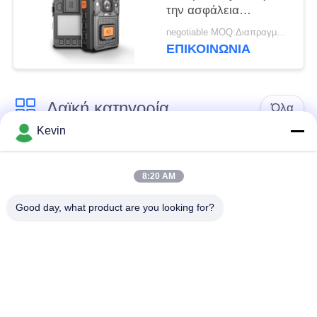
την ασφάλεια
πυροσβεστών
negotiable MOQ:Διαπραγματεύσιμος
αστυνομίας Swat με
ΕΠΙΚΟΙΝΩΝΊΑ
VMS τη διαχείριση
λογισμικού
Λαϊκή κατηγορία
Όλα
Kevin
Φορεμένες
Κάμερες σώματος
αστυνομία κάμερες
αστυνομίας
8:20 AM
Good day, what product are you looking for?
4G φορεμένη σώμα
Κάμερα κρανών
κάμερα
ασφάλειας
4G κάμερες
4G κινητό DVR
εξόρμησης