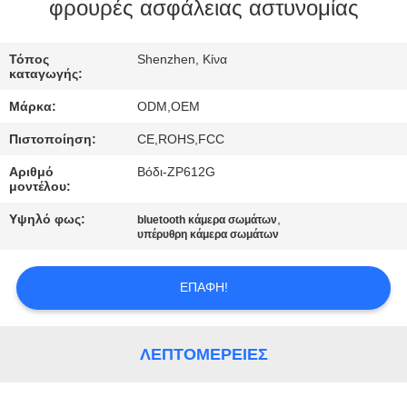
ΕΜΆΣ
φρουρές ασφάλειας αστυνομίας
ΕΠΙΣΚΈΨΕΙΣ
Τόπος
Shenzhen, Κίνα
καταγωγής:
ΣΤΟ
Μάρκα:
ODM,OEM
ΕΡΓΟΣΤΆΣΙΟ
Πιστοποίηση:
CE,ROHS,FCC
Αριθμό
Βόδι-ZP612G
ΈΛΕΓΧΟΣ
μοντέλου:
ΠΟΙΌΤΗΤΑΣ
Υψηλό φως:
,
bluetooth κάμερα σωμάτων
υπέρυθρη κάμερα σωμάτων
ΕΠΙΚΟΙΝΩΝΉΣΤΕ
ΕΠΑΦΉ!
ΜΑΖΊ
ΜΑΣ
ΛΕΠΤΟΜΈΡΕΙΕΣ
ΕΙΔΉΣΕΙΣ