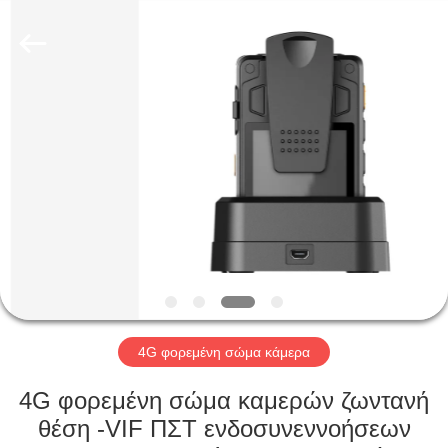
Shenzhen
Ouxiang
Electronic
Co.,
Ltd..
All
Rights
Reserved.
ΣΠΊΤΙ
ΠΡΟΪΌΝΤΑ
ΒΊΝΤΕΟ
ΕΚΠΟΜΠΉ
VR
4G φορεμένη σώμα κάμερα
ΣΧΕΤΙΚΆ
4G φορεμένη σώμα καμερών ζωντανή
ΜΕ
θέση -VIF ΠΣΤ ενδοσυνεννοήσεων