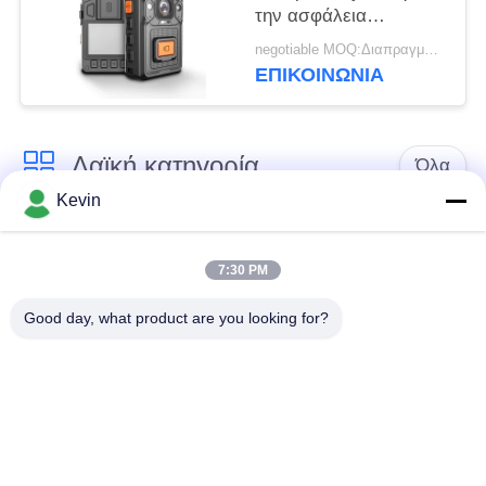
την ασφάλεια
πυροσβεστών
negotiable MOQ:Διαπραγματεύσιμος
αστυνομίας Swat με
ΕΠΙΚΟΙΝΩΝΊΑ
VMS τη διαχείριση
λογισμικού
Λαϊκή κατηγορία
Όλα
Kevin
Φορεμένες
Κάμερες σώματος
αστυνομία κάμερες
αστυνομίας
7:30 PM
Good day, what product are you looking for?
4G φορεμένη σώμα
Κάμερα κρανών
κάμερα
ασφάλειας
4G κάμερες
4G κινητό DVR
εξόρμησης