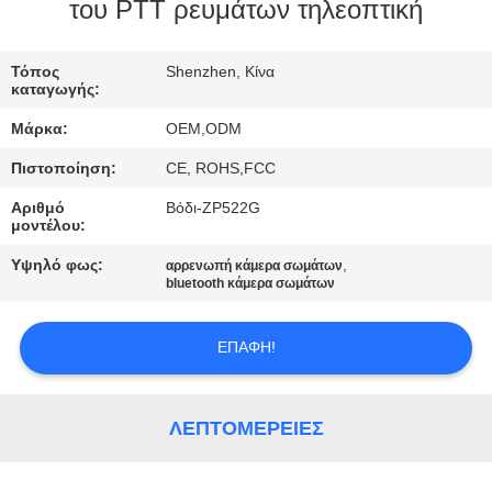
ΕΜΆΣ
του PTT ρευμάτων τηλεοπτική
ΕΠΙΣΚΈΨΕΙΣ
Τόπος
Shenzhen, Κίνα
καταγωγής:
ΣΤΟ
Μάρκα:
OEM,ODM
ΕΡΓΟΣΤΆΣΙΟ
Πιστοποίηση:
CE, ROHS,FCC
Αριθμό
Βόδι-ZP522G
ΈΛΕΓΧΟΣ
μοντέλου:
ΠΟΙΌΤΗΤΑΣ
Υψηλό φως:
,
αρρενωπή κάμερα σωμάτων
bluetooth κάμερα σωμάτων
ΕΠΙΚΟΙΝΩΝΉΣΤΕ
ΕΠΑΦΉ!
ΜΑΖΊ
ΜΑΣ
ΛΕΠΤΟΜΈΡΕΙΕΣ
ΕΙΔΉΣΕΙΣ