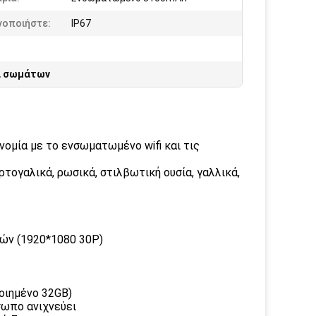
νοποιήστε:
IP67
α σωμάτων
ομία με το ενσωματωμένο wifi και τις
ρτογαλικά, ρωσικά, στιλβωτική ουσία, γαλλικά,
ών (1920*1080 30P)
οιημένο 32GB)
σωπο ανιχνεύει