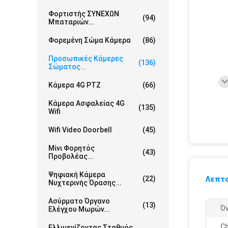
Φορτιστής ΣΥΝΕΧΩΝ
(94)
Μπαταριών...
Φορεμένη Σώμα Κάμερα
(86)
Προσωπικές Κάμερες
(136)
Σώματος...
Κάμερα 4G PTZ
(66)
Κάμερα Ασφαλείας 4G
(135)
Wifi
Wifi Video Doorbell
(45)
Μίνι Φορητός
(43)
Προβολέας...
Ψηφιακή Κάμερα
(22)
Λεπτο
Νυχτερινής Όρασης...
Ασύρματο Όργανο
(13)
Ό
Ελέγχου Μωρών...
Ch
Ελλιμενίζοντας Σταθμός