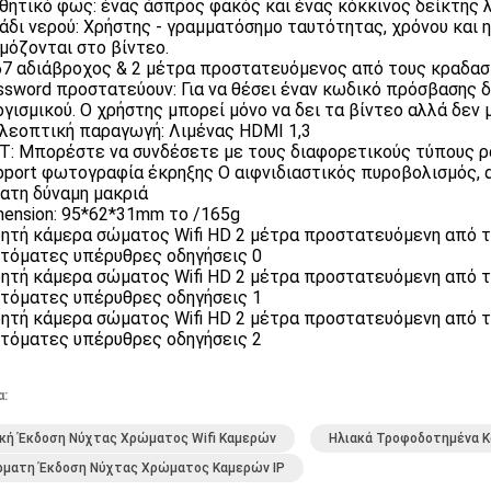
ηθητικό φως: ένας άσπρος φακός και ένας κόκκινος δείκτης 
μάδι νερού: Χρήστης - γραμματόσημο ταυτότητας, χρόνου και
μόζονται στο βίντεο.
67 αδιάβροχος & 2 μέτρα προστατευόμενος από τους κραδα
ssword προστατεύουν: Για να θέσει έναν κωδικό πρόσβασης δ
ογισμικού. Ο χρήστης μπορεί μόνο να δει τα βίντεο αλλά δεν 
ηλεοπτική παραγωγή: Λιμένας HDMI 1,3
T: Μπορέστε να συνδέσετε με τους διαφορετικούς τύπους 
pport φωτογραφία έκρηξης Ο αιφνιδιαστικός πυροβολισμός, 
ατη δύναμη μακριά
mension: 95*62*31mm το /165g
α:
κή Έκδοση Νύχτας Χρώματος Wifi Καμερών
Ηλιακά Τροφοδοτημένα 
ρματη Έκδοση Νύχτας Χρώματος Καμερών IP