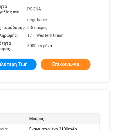
ητα
PC ΕΝΑ
ελίας min:
negotiable
ς παράδοσης:
5-8 ημέρες
πληρωμής:
T/T, Western Union
ότητα
5000 το μήνα
οράς:
αλύτερη Τιμή
Επικοινωνία
:
Μαύρος
ρία:
Ενσωματωμένο 3100mAh