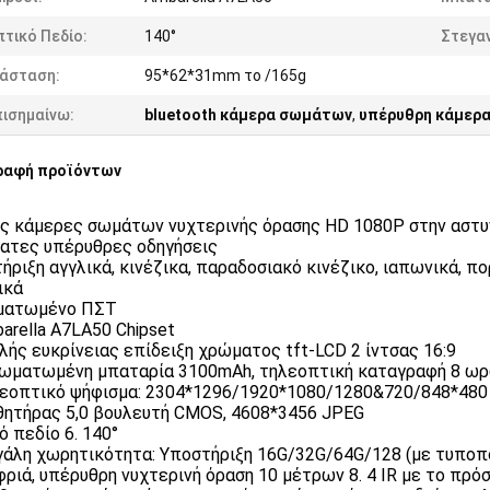
τικό Πεδίο:
140°
Στεγα
ιάσταση:
95*62*31mm το /165g
πισημαίνω:
bluetooth κάμερα σωμάτων
,
υπέρυθρη κάμερ
ραφή προϊόντων
ς κάμερες σωμάτων νυχτερινής όρασης HD 1080P στην αστυν
ατες υπέρυθρες οδηγήσεις
ήριξη αγγλικά, κινέζικα, παραδοσιακό κινέζικο, ιαπωνικά, πο
ικά
ματωμένο ΠΣΤ
barella A7LA50 Chipset
ηλής ευκρίνειας επίδειξη χρώματος tft-LCD 2 ίντσας 16:9
σωματωμένη μπαταρία 3100mAh, τηλεοπτική καταγραφή 8 ωρ
λεοπτικό ψήφισμα: 2304*1296/1920*1080/1280&720/848*480
σθητήρας 5,0 βουλευτή CMOS, 4608*3456 JPEG
ό πεδίο 6. 140°
γάλη χωρητικότητα: Υποστήριξη 16G/32G/64G/128 (με τυποπ
φριά, υπέρυθρη νυχτερινή όραση 10 μέτρων 8. 4 IR με το πρό