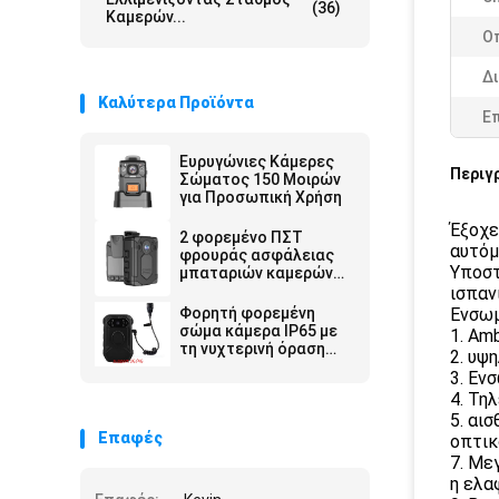
(36)
Καμερών...
Οπ
Δ
Καλύτερα Προϊόντα
Ε
Ευρυγώνιες Κάμερες
Περιγ
Σώματος 150 Μοιρών
για Προσωπική Χρήση
Έξοχε
2 φορεμένο ΠΣΤ
αυτόμ
φρουράς ασφάλειας
Υποστ
μπαταριών καμερών
3200Mah επιβολής
ισπαν
νόμου ίντσας 1080P
Φορητή φορεμένη
Ενσω
σώμα
σώμα κάμερα IP65 με
1. Am
τη νυχτερινή όραση
2. υψ
οθόνη 2 ίντσας για την
3. Εν
αστυνομία
4. Τη
5. αι
Επαφές
οπτικ
7. Με
η ελα