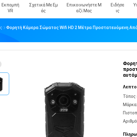
Εκπομπή
Σχετικά Με Εμ
Επικοινωνήστε Μ
Ειδήσε
Υ
VR
Άς
Αζί Μας
Ις
ος
Φορητή Κάμερα Σώματος Wifi HD 2 Μέτρα Προστατευόμενη Απ
Φορητ
προστ
αυτόμ
Λεπτο
Τόπος 
Μάρκα
Πιστοπ
Αριθμό
Πληρω