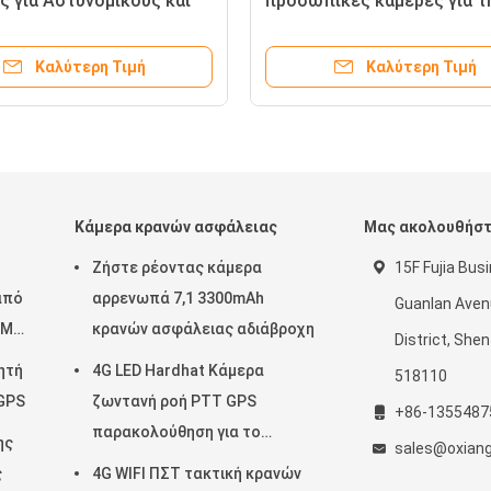
 για Αστυνομικούς και
προσωπικές κάμερες για τ
ικό Ασφαλείας
επιχειρηματική παρακολο
χρειάζονται 92mm * 72mm 
Καλύτερη Τιμή
Καλύτερη Τιμή
24mm USB 2.0
Κάμερα κρανών ασφάλειας
Μας ακολουθήσ
Ζήστε ρέοντας κάμερα
15F Fujia Bus
από
αρρενωπά 7,1 3300mAh
Guanlan Aven
 Mp4
κρανών ασφάλειας αδιάβροχη
District, She
ητή
4G LED Hardhat Κάμερα
518110
 GPS
ζωντανή ροή PTT GPS
+86-1355487
παρακολούθηση για το
ης
sales@oxian
εργοτάξιο κατασκευής
ς
4G WIFI ΠΣΤ τακτική κρανών