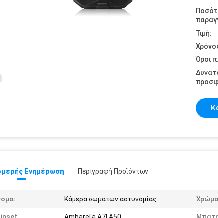
Ποσότ
παραγγ
Τιμή:
Χρόνο
Όροι 
Δυνατ
προσφ
Κ
μερής Ενημέρωση
Περιγραφή Προϊόντων
νομα:
Κάμερα σωμάτων αστυνομίας
Χρώμα
ipset:
Ambarella A7LA50
Μπατα