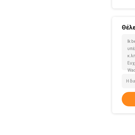
Θέλε
Ik 
υπέ
κ.λπ
Ευχ
Wac