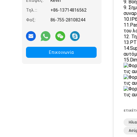
Επαφές:
Kevin
9. Βο
9. Ση
Τηλ.::
+86-13714816562
συναρ
10.IP
Φαξ:
86-755-28108244
11.Pa
του λ
12. Τ
13.PT
14.Su
Επικοινωνία
αυτόμ
15.Di
ετικέτ
Ηλια
Ασύ