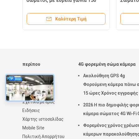
σώματος με ευρεία γωνία 150
Σώματος
μοίρες καταγραφή
Προσωπ
Καλύτερη Τιμή
περίπου
4G φορεμένη σώμα κάμερα
Σπίτι
Ακολούθηση GPS 4g
Προϊόντα
Φορούμενη κάμερα πάνω 
Εκπομπή VR
15 ώρες Χρόνος εγγραφής
Σχετικά με εμάς
με H.264/H.265
2026 Η πιο δημοφιλής φορ
Ειδήσεις
κάμερα σώματος 4G Wi-Fi
Χάρτης ιστοσελίδας
Φορεμένος χρόνος χρέωσ
Mobile Site
κάμερων παρακολούθηση
Πολιτική Απορρήτου