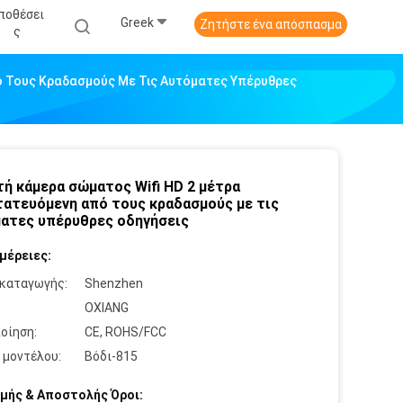
ποθέσει
Greek
Ζητήστε ένα απόσπασμα
Σ
ό Τους Κραδασμούς Με Τις Αυτόματες Υπέρυθρες
ή κάμερα σώματος Wifi HD 2 μέτρα
ατευόμενη από τους κραδασμούς με τις
ατες υπέρυθρες οδηγήσεις
μέρειες:
καταγωγής:
Shenzhen
:
OXIANG
οίηση:
CE, ROHS/FCC
 μοντέλου:
Βόδι-815
μής & Αποστολής Όροι: