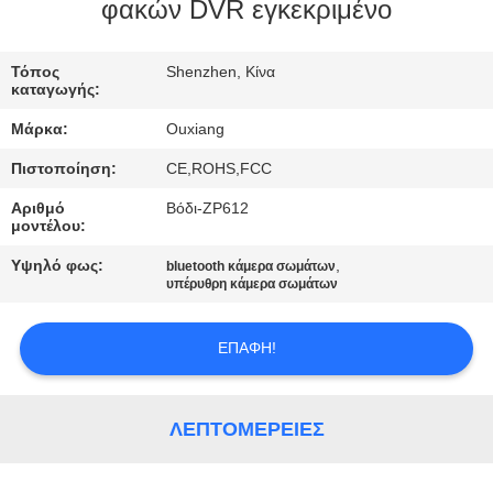
ΕΜΆΣ
φακών DVR εγκεκριμένο
ΕΠΙΣΚΈΨΕΙΣ
Τόπος
Shenzhen, Κίνα
καταγωγής:
ΣΤΟ
Μάρκα:
Ouxiang
ΕΡΓΟΣΤΆΣΙΟ
Πιστοποίηση:
CE,ROHS,FCC
Αριθμό
Βόδι-ZP612
ΈΛΕΓΧΟΣ
μοντέλου:
ΠΟΙΌΤΗΤΑΣ
Υψηλό φως:
,
bluetooth κάμερα σωμάτων
υπέρυθρη κάμερα σωμάτων
ΕΠΙΚΟΙΝΩΝΉΣΤΕ
ΕΠΑΦΉ!
ΜΑΖΊ
ΜΑΣ
ΛΕΠΤΟΜΈΡΕΙΕΣ
ΕΙΔΉΣΕΙΣ