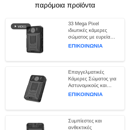
παρόμοια προϊόντα
ΥΠΟΘΈΣΕΙΣ
33 Mega Pixel
ΖΗΤΉΣΤΕ
ιδιωτικές κάμερες
σώματος με ευρεία
ΜΙΑ
γωνία 150 μοίρες
ΕΠΙΚΟΙΝΩΝΊΑ
ΠΡΟΣΦΟΡΆ
καταγραφή
SITEMAP
Επαγγελματικές
Κάμερες Σώματος για
ΠΟΛΙΤΙΚΉ
Αστυνομικούς και
Προσωπικό Ασφαλείας
ΑΠΟΡΡΉΤΟΥ
ΕΠΙΚΟΙΝΩΝΊΑ
Συμπίεστες και
ανθεκτικές