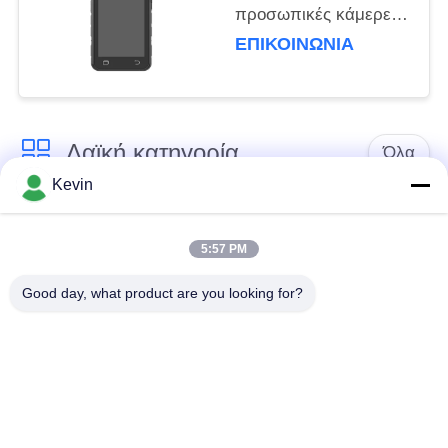
προσωπικές κάμερες
για την επιχειρηματική
ΕΠΙΚΟΙΝΩΝΊΑ
παρακολούθηση
χρειάζονται 92mm *
72mm * 24mm USB 2.0
Λαϊκή κατηγορία
Όλα
Kevin
Φορεμένες
Κάμερες σώματος
αστυνομία κάμερες
αστυνομίας
5:57 PM
Good day, what product are you looking for?
4G φορεμένη σώμα
Κάμερα κρανών
κάμερα
ασφάλειας
4G κάμερες
4G κινητό DVR
εξόρμησης