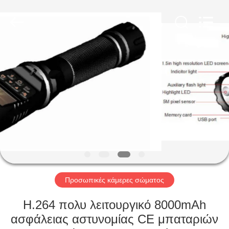
Shenzhen
Ouxiang
Electronic
Co.,
Ltd..
All
Rights
Reserved.
ΣΠΊΤΙ
ΠΡΟΪΌΝΤΑ
ΒΊΝΤΕΟ
ΕΚΠΟΜΠΉ
VR
Προσωπικές κάμερες σώματος
ΣΧΕΤΙΚΆ
H.264 πολυ λειτουργικό 8000mAh
ΜΕ
ασφάλειας αστυνομίας CE μπαταριών