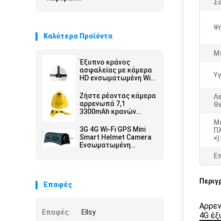
Σ
Ψ
Καλύτερα Προϊόντα
Μ
Έξυπνο κράνος
ασφαλείας με κάμερα
Υγ
HD ενσωματωμένη Wifi
4G GPS SOS
εντοπισμός
Ζήστε ρέοντας κάμερα
Λ
αρρενωπά 7,1
Θ
3300mAh κρανών
ασφάλειας αδιάβροχη
Μ
3G 4G Wi-Fi GPS Mini
Π
Smart Helmet Camera
×)
Ενσωματωμένη
μπαταρία 4000mAh για
Ε
εγγραφή βίντεο
Περιγ
Επαφές
Αρρεν
Επαφές:
Ellsy
4G έξ