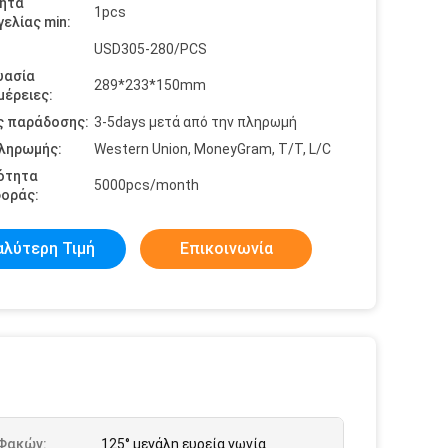
ητα
1pcs
ελίας min:
USD305-280/PCS
υασία
289*233*150mm
έρειες:
ς παράδοσης:
3-5days μετά από την πληρωμή
πληρωμής:
Western Union, MoneyGram, T/T, L/C
ότητα
5000pcs/month
οράς:
αλύτερη Τιμή
Επικοινωνία
 Φακών:
125° μεγάλη ευρεία γωνία