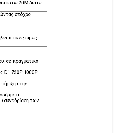
όσωπο σε 20M δείτε
τώντας στόχος
ηλεοπτικές ώρες
ου: σε πραγματικό
ης D1 720P 1080P
στήριξη στην
 ασύρματη
λυ συνεδρίαση των