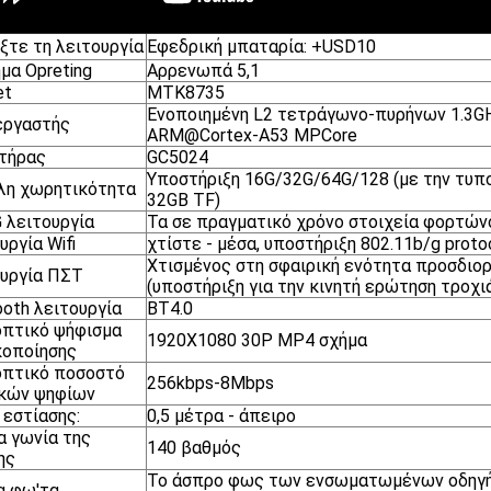
ξτε τη λειτουργία
Εφεδρική μπαταρία: +USD10
μα Opreting
Αρρενωπά 5,1
et
MTK8735
Ενοποιημένη L2 τετράγωνο-πυρήνων 1.3G
εργαστής
ARM@Cortex-A53 MPCore
τήρας
GC5024
Υποστήριξη 16G/32G/64G/128 (με την τυπ
λη χωρητικότητα
32GB TF)
 λειτουργία
Τα σε πραγματικό χρόνο στοιχεία φορτών
υργία Wifi
χτίστε - μέσα, υποστήριξη 802.11b/g prot
Χτισμένος στη σφαιρική ενότητα προσδιορ
υργία ΠΣΤ
(υποστήριξη για την κινητή ερώτηση τροχι
ooth λειτουργία
BT4.0
πτικό ψήφισμα
1920X1080 30P MP4 σχήμα
κοποίησης
οπτικό ποσοστό
256kbps-8Mbps
ικών ψηφίων
 εστίασης:
0,5 μέτρα - άπειρο
α γωνία της
140 βαθμός
ης
Το άσπρο φως των ενσωματωμένων οδηγ
α φω'τα