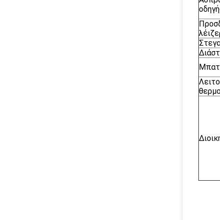
οδηγ
Προσδ
λέιζε
Στεγ
Διάσ
Μπατ
Λειτο
θερμ
Διοικ