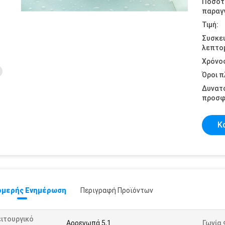
Ποσότ
παραγγ
Τιμή:
Συσκε
λεπτομ
Χρόνο
Όροι 
Δυνατ
προσφ
Κ
μερής Ενημέρωση
Περιγραφή Προϊόντων
ιτουργικό
Αρρενωπά 5,1
Γωνία