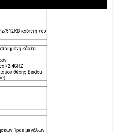
Hz/512KB κρύπτη του
οποιημένη κάρτα
ουν
ocol/2.4GHZ
ισμού θέσης Beidou
άς)
ήσεων 1pcs μεγάλων