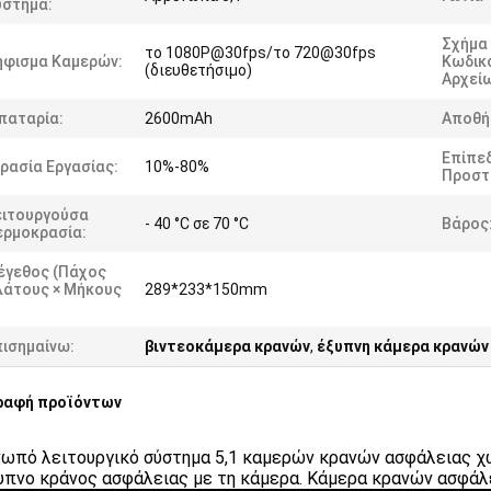
ύστημα:
Σχήμα
το 1080P@30fps/το 720@30fps
ήφισμα Καμερών:
Κωδικ
(διευθετήσιμο)
Αρχείω
παταρία:
2600mAh
Αποθή
Επίπε
ρασία Εργασίας:
10%-80%
Προστ
ειτουργούσα
- 40 °C σε 70 °C
Βάρος
ερμοκρασία:
έγεθος (πάχος
λάτους × Μήκους
289*233*150mm
:
πισημαίνω:
βιντεοκάμερα κρανών
,
έξυπνη κάμερα κρανών
ραφή προϊόντων
ωπό λειτουργικό σύστημα 5,1 καμερών κρανών ασφάλειας 
υπνο κράνος ασφάλειας με τη κάμερα. Κάμερα κρανών ασφάλ