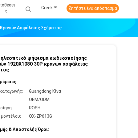
ποθέσει
Greek
Ζητήστε ένα απόσπασμα
Σ
 Κρανών Ασφάλειας Σχήματος
ηλεοπτικό ψήφισμα κωδικοποίησης
ών 1920X1080 30P κρανών ασφάλειας
ατος
μέρειες:
καταγωγής:
Guangdong Κίνα
:
OEM/ODM
οίηση:
ROSH
 μοντέλου:
OX-ZP613G
μής & Αποστολής Όροι: