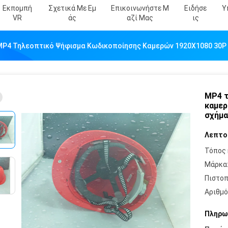
Εκπομπή
Σχετικά Με Εμ
Επικοινωνήστε Μ
Ειδήσε
Υ
VR
Άς
Αζί Μας
Ις
MP4 Τηλεοπτικό Ψήφισμα Κωδικοποίησης Καμερών 1920X1080 30P
MP4 τ
καμερ
σχήμ
Λεπτο
Τόπος 
Μάρκα
Πιστοπ
Αριθμό
Πληρω