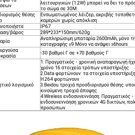
λειτουργικών (1.2W) μπορεί να δει το πρ
ήσεων
το σώμα σε 30M
ιορισμός θέσης
Ενσωματωμένος λέιζερ, ακριβής τοποθε
ρ
καμερών χωρίς απόκλιση
ανοποιήστε
IP67
ταση/βάρος
289*233*150mm/620g
Αναπληρώσιμη μπαταρία 2600mAh, μόνο τ
αρία
καταγραφής ≥9 Μόνο να ανάψει ≥6hours
υργούσα
-30 βαθμοί Γ σε +70 βαθμούς Γ
οκρασία
1. Πραγματικός - χρονική αναπαραγωγή ήχ
χρόνο 16 στοιχεία τρόπων υποστήριξης
2.Data φορτώνουν: τα στοιχεία υποστήριξ
H.264 φορτώνουν
ητικό λογισμικό
3.Beidou τροχιά προσδιορισμού θέσης: υπο
κινούμενη τροχιά άποψης
4.Wireless ενδοσυνεννόηση: Πραγματικός -
ενδοσυνεννόηση χρονικών 4G δικτύων, πο
προσώπων