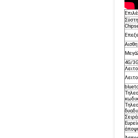
Επιλέ
Σύστη
Chips
Επεξ
Αισθη
Μεγά
4G/3G
Λειτο
Λειτο
bluet
Τηλεο
κωδι
Τηλε
δυαδ
Σειρά
Ευρεί
άποψ
Άσπρ