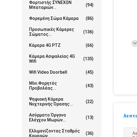
Φορτιστής ΣΥΝΕΧΩΝ
(94)
Μπαταριών...
Φορεμένη Σώμα Κάμερα
(86)
Προσωπικές Κάμερες
(136)
Σώματος...
Κάμερα 4G PTZ
(66)
Κάμερα Ασφαλείας 4G
(135)
Wifi
Wifi Video Doorbell
(45)
Μίνι Φορητός
(43)
Προβολέας...
Ψηφιακή Κάμερα
(22)
Νυχτερινής Όρασης...
Ασύρματο Όργανο
Λεπτο
(13)
Ελέγχου Μωρών...
Ελλιμενίζοντας Σταθμός
(36)
Λε
Καμερών...