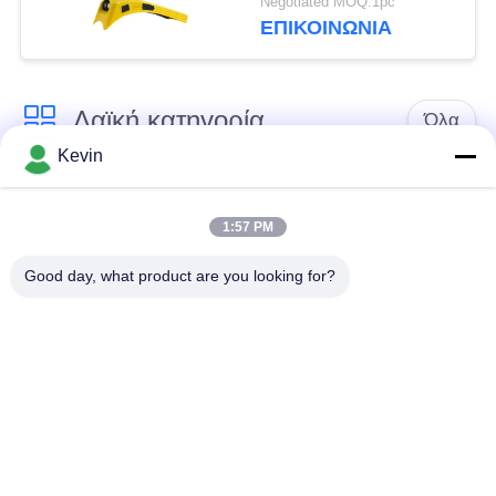
Negotiated MOQ:1pc
καμερών κρανών
ΕΠΙΚΟΙΝΩΝΊΑ
ασφάλειας
Λαϊκή κατηγορία
Όλα
Kevin
Φορεμένες
Κάμερες σώματος
αστυνομία κάμερες
αστυνομίας
1:57 PM
Good day, what product are you looking for?
4G φορεμένη σώμα
Κάμερα κρανών
κάμερα
ασφάλειας
4G κάμερες
4G κινητό DVR
εξόρμησης
Φορτιστής
Φορεμένη σώμα
ΣΥΝΕΧΩΝ