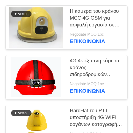
ΥΠΟΘΈΣΕΙΣ
Η κάμερα του κράνου
MCC 4G GSM για
ασφαλή εργασία σε
ΖΗΤΉΣΤΕ
ψυχρά περιβάλλοντα
Negotiate MOQ:1pc
ΜΙΑ
ΕΠΙΚΟΙΝΩΝΊΑ
ΠΡΟΣΦΟΡΆ
4G 4k έξυπνη κάμερα
SITEMAP
κράνος
σιδηροδρομικών
οχημάτων
Negotiate MOQ:1pc
ΠΟΛΙΤΙΚΉ
ΕΠΙΚΟΙΝΩΝΊΑ
ΑΠΟΡΡΉΤΟΥ
HardHat του PTT
υποστήριξη 4G WIFI
οργάνων καταγραφής
βιντεοκάμερων