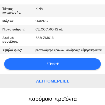
ΕΜΆΣ
Τόπος
ΚΙΝΑ
καταγωγής:
ΕΠΙΣΚΈΨΕΙΣ
Μάρκα:
OXIANG
ΣΤΟ
Πιστοποίηση:
CE.CCC.ROHS etc
ΕΡΓΟΣΤΆΣΙΟ
Αριθμό
Βόδι-ZM613
μοντέλου:
ΈΛΕΓΧΟΣ
Υψηλό φως:
,
βιντεοκάμερα κρανών
αδιάβροχη κάμερα κρανών
ΠΟΙΌΤΗΤΑΣ
ΕΠΑΦΉ!
ΕΠΙΚΟΙΝΩΝΉΣΤΕ
ΜΑΖΊ
ΛΕΠΤΟΜΈΡΕΙΕΣ
ΜΑΣ
παρόμοια προϊόντα
ΕΙΔΉΣΕΙΣ