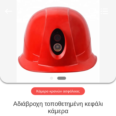
Shenzhen
Ouxiang
Electronic
Co.,
Ltd..
All
Rights
Reserved.
ΣΠΊΤΙ
ΠΡΟΪΌΝΤΑ
ΒΊΝΤΕΟ
ΕΚΠΟΜΠΉ
VR
Κάμερα κρανών ασφάλειας
ΣΧΕΤΙΚΆ
Αδιάβροχη τοποθετημένη κεφάλι
ΜΕ
κάμερα