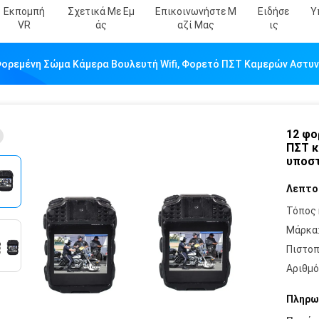
Εκπομπή
Σχετικά Με Εμ
Επικοινωνήστε Μ
Ειδήσε
Υ
VR
Άς
Αζί Μας
Ις
Φορεμένη Σώμα Κάμερα Βουλευτή Wifi, Φορετό ΠΣΤ Καμερών Αστυν
12 φο
ΠΣΤ κ
υποστ
Λεπτο
Τόπος 
Μάρκα
Πιστοπ
Αριθμό
Πληρω