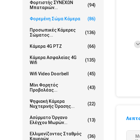
Φορτιστής ΣΥΝΕΧΩΝ
(94)
Μπαταριών...
Φορεμένη Σώμα Κάμερα
(86)
Προσωπικές Κάμερες
(136)
Σώματος...
Κάμερα 4G PTZ
(66)
Κάμερα Ασφαλείας 4G
(135)
Wifi
Wifi Video Doorbell
(45)
Μίνι Φορητός
(43)
Προβολέας...
Ψηφιακή Κάμερα
(22)
Νυχτερινής Όρασης...
Ασύρματο Όργανο
Λεπτο
(13)
Ελέγχου Μωρών...
Ελλιμενίζοντας Σταθμός
(36)
Μ
Καμερών...