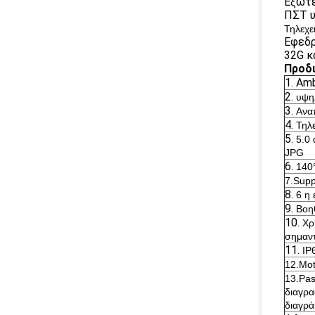
Εξωτε
ΠΣΤ υ
Τηλεχε
Εφεδρ
32G κ
Προδ
1. Am
2.
υψηλ
3.
Ανα
4.
Τηλ
5.
5.0
JPG
6.
140
7.Supp
8.
6 η
9.
Βοηθ
10.
Χρ
σημαντ
11.
IP
12.Mot
13.Pas
διαγρα
διαγρά