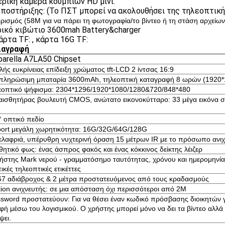
ρική κάμερα κουμπιών HD μίνι:
ποστήριξης: (Το ΠΣΤ μπορεί να ακολουθήσει της τηλεοπτικ
ιρισμός (58M για να πάρει τη φωτογραφία/το βίντεο ή τη στάση αρχείων
ικό κιβώτιο 3600mah Battery&charger
άρτα TF: , κάρτα 16G TF:
ιαγραφή
barella A7LA50 Chipset
ής ευκρίνειας επίδειξη χρώματος tft-LCD 2 ίντσας 16:9
πληρώσιμη μπαταρία 3600mAh, τηλεοπτική καταγραφή 8 ωρών (1920*
εοπτικό ψήφισμα: 2304*1296/1920*1080/1280&720/848*480
 αισθητήρας βουλευτή CMOS, ανώτατο εικονοκύτταρο: 33 μέγα εικόνα 
° οπτικό πεδίο
ort μεγάλη χωρητικότητα: 16G/32G/64G/128G
 ελαφριά, υπέρυθρη νυχτερινή όραση 15 μέτρων IR με το πρόσωπο ανιχ
ητικό φως: ένας άσπρος φακός και ένας κόκκινος δείκτης λέιζερ
ήστης Mark νερού - γραμματόσημο ταυτότητας, χρόνου και ημερομηνίας
ικές τηλεοπτικές ετικέττες
67 αδιάβροχος & 2 μέτρα προστατευόμενος από τους κραδασμούς
ion ανιχνευτής: σε μια απόσταση όχι περισσότεροι από 2M
sword προστατεύουν: Για να θέσει έναν κωδικό πρόσβασης διοικητών γι
φή μέσω του λογισμικού. Ο χρήστης μπορεί μόνο να δει τα βίντεο αλλά 
ψει.