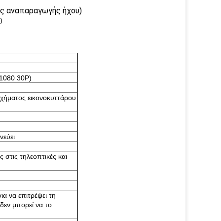
ής αναπαραγωγής ήχου)
)
1080 30P)
σχήματος εικονοκυττάρου
νεύει
 στις τηλεοπτικές και
α να επιτρέψει τη
δεν μπορεί να το