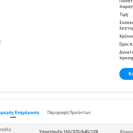
Ποσότ
παραγγ
Τιμή:
Συσκε
λεπτομ
Χρόνο
Όροι 
Δυνατ
προσφ
Κ
μερής Ενημέρωση
Περιγραφή Προϊόντων
εγάλη
Υποστήριξη 16G/32G/64G/128
Ψήφισ