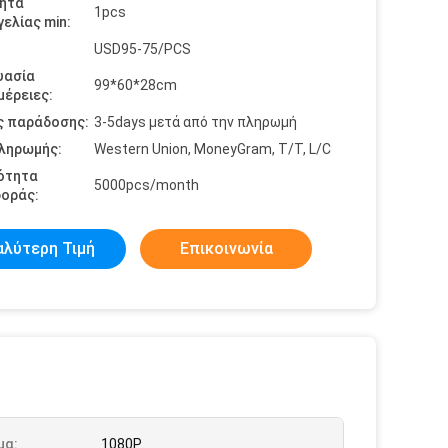
ητα
1pcs
ελίας min:
USD95-75/PCS
υασία
99*60*28cm
έρειες:
ς παράδοσης:
3-5days μετά από την πληρωμή
πληρωμής:
Western Union, MoneyGram, T/T, L/C
ότητα
5000pcs/month
οράς:
αλύτερη Τιμή
Επικοινωνία
μα:
1080P