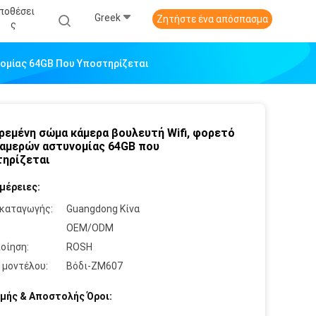
ποθέσει
Greek
Ζητήστε ένα απόσπασμα
Σ
ομίας 64GB Που Υποστηρίζεται
ρεμένη σώμα κάμερα βουλευτή Wifi, φορετό
αμερών αστυνομίας 64GB που
ηρίζεται
μέρειες:
καταγωγής:
Guangdong Κίνα
:
OEM/ODM
οίηση:
ROSH
 μοντέλου:
Βόδι-ZM607
μής & Αποστολής Όροι: