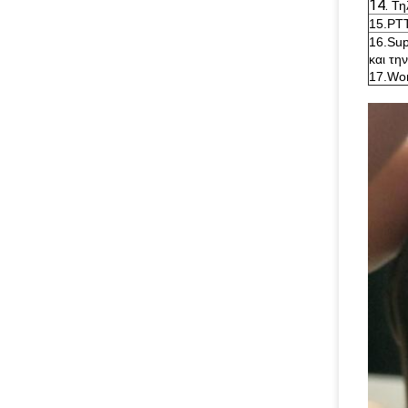
14.
Τη
15.PTT
16.Sup
και τη
17.Wor