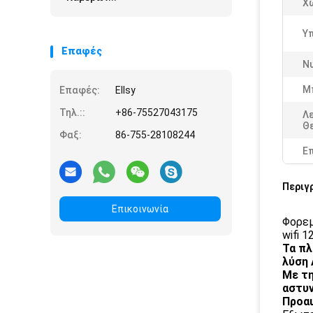
Χ
Υ
Επαφές
Νυ
Μ
Επαφές:
Ellsy
Τηλ.::
+86-75527043175
Λ
Θ
Φαξ:
86-755-28108244
Ε
Περιγ
Επικοινωνία
Φορεμ
wifi 
Τα πλ
λύση 
Με τη
αστυ
Προαι