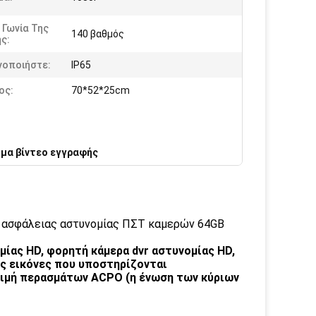
 Γωνία Της
140 βαθμός
ς:
νοποιήστε:
IP65
ος:
70*52*25cm
μα βίντεο εγγραφής
 ασφάλειας αστυνομίας ΠΣΤ καμερών 64GB
μίας HD,
φορητή κάμερα dvr αστυνομίας HD,
ις εικόνες που υποστηρίζονται
κιμή περασμάτων ACPO (η ένωση των κύριων