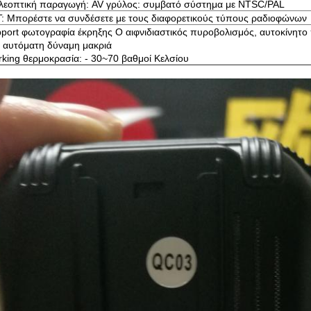
λεοπτική παραγωγή: AV γρύλος: συμβατό σύστημα με NTSC/PAL
: Μπορέστε να συνδέσετε με τους διαφορετικούς τύπους ραδιοφώνων
port φωτογραφία έκρηξης Ο αιφνιδιαστικός πυροβολισμός, αυτοκίνητο 
ν αυτόματη δύναμη μακριά
king θερμοκρασία: - 30~70 βαθμοί Κελσίου