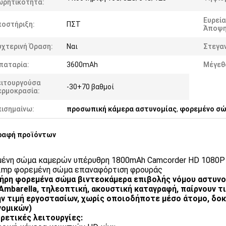
ωρητικότητα:
Ευρεία
ποστήριξη:
ΠΣΤ
Άποψη
χτερινή Όραση:
Ναι
Στεγα
παταρία:
3600mAh
Μέγεθ
ειτουργούσα
-30+70 βαθμοί
ερμοκρασία:
πισημαίνω:
προσωπική κάμερα αστυνομίας
,
φορεμένο σώ
ραφή προϊόντων
ένη σώμα καμερών υπέρυθρη 1800mAh Camcorder HD 1080P
12mp φορεμένη σώμα επαναφόρτιση φρουράς
ήρη φορεμένα σώμα βιντεοκάμερα επιβολής νόμου αστυνο
Ambarella, τηλεοπτική, ακουστική καταγραφή, παίρνουν τ
ν τιμή εργοστασίων, χωρίς οποιοδήποτε μέσο άτομο, δο
νομικών)
ρετικές λειτουργίες: