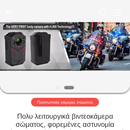
Shenzhen
Ouxiang
Electronic
Co.,
Ltd..
All
Rights
Reserved.
ΣΠΊΤΙ
ΠΡΟΪΌΝΤΑ
ΒΊΝΤΕΟ
ΕΚΠΟΜΠΉ
VR
Προσωπικές κάμερες σώματος
ΣΧΕΤΙΚΆ
Πολυ λειτουργικά βιντεοκάμερα
ΜΕ
σώματος, φορεμένες αστυνομία