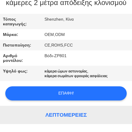
ΕΜΆΣ
κάμερες 2 μέτρα απόδειξης κλονισμού
ΕΠΙΣΚΈΨΕΙΣ
Τόπος
Shenzhen, Κίνα
καταγωγής:
ΣΤΟ
Μάρκα:
OEM,ODM
ΕΡΓΟΣΤΆΣΙΟ
Πιστοποίηση:
CE,ROHS,FCC
Αριθμό
Βόδι-ZP801
ΈΛΕΓΧΟΣ
μοντέλου:
ΠΟΙΌΤΗΤΑΣ
Υψηλό φως:
,
κάμερα ώμων αστυνομίας
κάμερα σωμάτων φρουράς ασφάλειας
ΕΠΙΚΟΙΝΩΝΉΣΤΕ
ΕΠΑΦΉ!
ΜΑΖΊ
ΜΑΣ
ΛΕΠΤΟΜΈΡΕΙΕΣ
ΕΙΔΉΣΕΙΣ