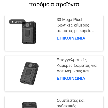
παρόμοια προϊόντα
ΥΠΟΘΈΣΕΙΣ
33 Mega Pixel
ΖΗΤΉΣΤΕ
ιδιωτικές κάμερες
σώματος με ευρεία
ΜΙΑ
γωνία 150 μοίρες
ΕΠΙΚΟΙΝΩΝΊΑ
ΠΡΟΣΦΟΡΆ
καταγραφή
SITEMAP
Επαγγελματικές
Κάμερες Σώματος για
ΠΟΛΙΤΙΚΉ
Αστυνομικούς και
Προσωπικό Ασφαλείας
ΑΠΟΡΡΉΤΟΥ
ΕΠΙΚΟΙΝΩΝΊΑ
Συμπίεστες και
ανθεκτικές