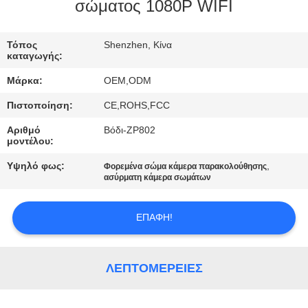
ΕΜΆΣ
σώματος 1080P WIFI
ΕΠΙΣΚΈΨΕΙΣ
Τόπος
Shenzhen, Κίνα
καταγωγής:
ΣΤΟ
Μάρκα:
OEM,ODM
ΕΡΓΟΣΤΆΣΙΟ
Πιστοποίηση:
CE,ROHS,FCC
Αριθμό
Βόδι-ZP802
ΈΛΕΓΧΟΣ
μοντέλου:
ΠΟΙΌΤΗΤΑΣ
Υψηλό φως:
,
Φορεμένα σώμα κάμερα παρακολούθησης
ασύρματη κάμερα σωμάτων
ΕΠΙΚΟΙΝΩΝΉΣΤΕ
ΕΠΑΦΉ!
ΜΑΖΊ
ΜΑΣ
ΛΕΠΤΟΜΈΡΕΙΕΣ
ΕΙΔΉΣΕΙΣ