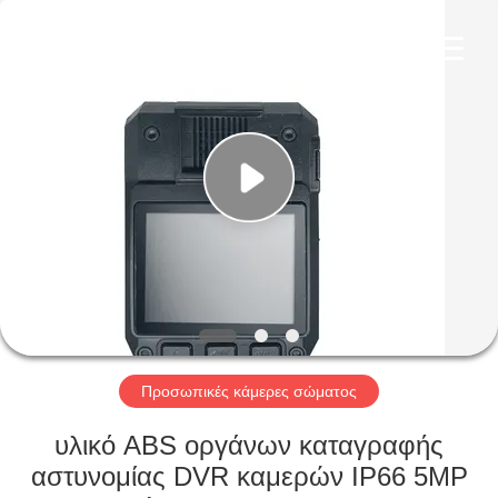
Shenzhen
Ouxiang
Electronic
Co.,
Ltd..
All
Rights
Reserved.
ΣΠΊΤΙ
ΠΡΟΪΌΝΤΑ
ΒΊΝΤΕΟ
ΕΚΠΟΜΠΉ
VR
Προσωπικές κάμερες σώματος
ΣΧΕΤΙΚΆ
υλικό ABS οργάνων καταγραφής
ΜΕ
αστυνομίας DVR καμερών IP66 5MP