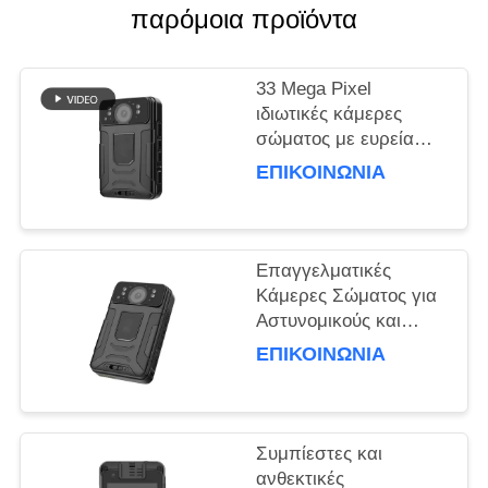
παρόμοια προϊόντα
ΥΠΟΘΈΣΕΙΣ
33 Mega Pixel
ΖΗΤΉΣΤΕ
ιδιωτικές κάμερες
σώματος με ευρεία
ΜΙΑ
γωνία 150 μοίρες
ΕΠΙΚΟΙΝΩΝΊΑ
ΠΡΟΣΦΟΡΆ
καταγραφή
SITEMAP
Επαγγελματικές
Κάμερες Σώματος για
ΠΟΛΙΤΙΚΉ
Αστυνομικούς και
Προσωπικό Ασφαλείας
ΑΠΟΡΡΉΤΟΥ
ΕΠΙΚΟΙΝΩΝΊΑ
Συμπίεστες και
ανθεκτικές