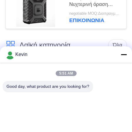
Νυχτερινή όραση
Φορητή κάμερα
negotiable MOQ:Διαπραγματεύσιμα
σώματος Ηχογράφηση
ΕΠΙΚΟΙΝΩΝΊΑ
ήχου
Λαϊκή κατηγορία
Όλα
Kevin
Φορεμένες
Κάμερες σώματος
αστυνομία κάμερες
αστυνομίας
5:51 AM
Good day, what product are you looking for?
4G φορεμένη σώμα
Κάμερα κρανών
κάμερα
ασφάλειας
4G κάμερες
4G κινητό DVR
εξόρμησης