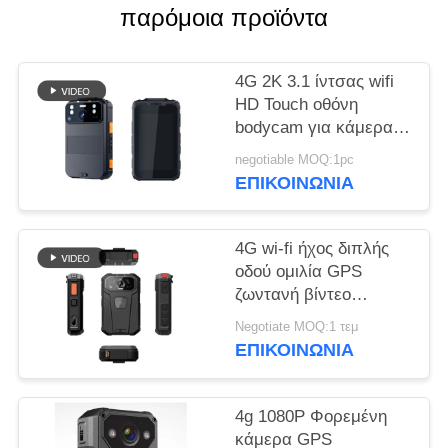
παρόμοια προϊόντα
ΥΠΟΘΈΣΕΙΣ
4G 2K 3.1 ίντσας wifi
ΖΗΤΉΣΤΕ
HD Touch οθόνη
bodycam για κάμερα
ΜΙΑ
ασφαλείας επιβολής
ΠΡΟΣΦΟΡΆ
negotiable MOQ:1pc
του νόμου
ΕΠΙΚΟΙΝΩΝΊΑ
SITEMAP
4G wi-fi ήχος διπλής
οδού ομιλία GPS
ΠΟΛΙΤΙΚΉ
ζωντανή βίντεο
bodycam για την
ΑΠΟΡΡΉΤΟΥ
Negotiate MOQ:1 τεμ
επιβολή του νόμου
ΕΠΙΚΟΙΝΩΝΊΑ
4g 1080P Φορεμένη
κάμερα GPS