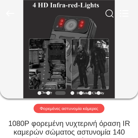
Shenzhen
Ouxiang
Electronic
Co.,
Ltd..
All
Rights
Reserved.
ΣΠΊΤΙ
ΠΡΟΪΌΝΤΑ
ΒΊΝΤΕΟ
ΕΚΠΟΜΠΉ
VR
Φορεμένες αστυνομία κάμερες
ΣΧΕΤΙΚΆ
1080P φορεμένη νυχτερινή όραση IR
ΜΕ
καμερών σώματος αστυνομία 140