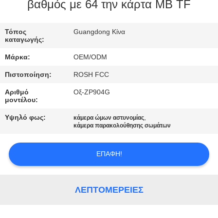
ΕΜΆΣ
βαθμός με 64 την κάρτα ΜΒ TF
ΕΠΙΣΚΈΨΕΙΣ
Τόπος
Guangdong Κίνα
καταγωγής:
ΣΤΟ
Μάρκα:
OEM/ODM
ΕΡΓΟΣΤΆΣΙΟ
Πιστοποίηση:
ROSH FCC
Αριθμό
Οξ-ZP904G
ΈΛΕΓΧΟΣ
μοντέλου:
ΠΟΙΌΤΗΤΑΣ
Υψηλό φως:
,
κάμερα ώμων αστυνομίας
κάμερα παρακολούθησης σωμάτων
ΕΠΙΚΟΙΝΩΝΉΣΤΕ
ΕΠΑΦΉ!
ΜΑΖΊ
ΜΑΣ
ΛΕΠΤΟΜΈΡΕΙΕΣ
ΕΙΔΉΣΕΙΣ