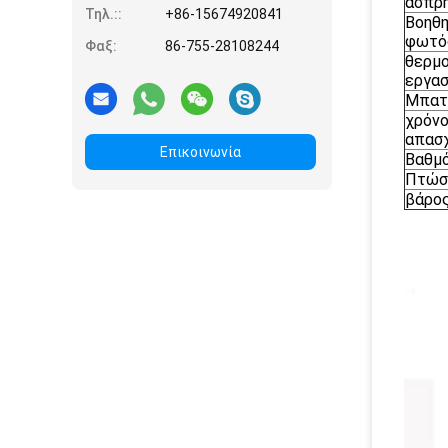
άσπρη
Τηλ.::
+86-15674920841
Βοηθη
φωτό
Φαξ:
86-755-28108244
θερμ
εργασ
Μπατ
χρόν
απασ
Επικοινωνία
Βαθμ
Πτώσ
βάρο