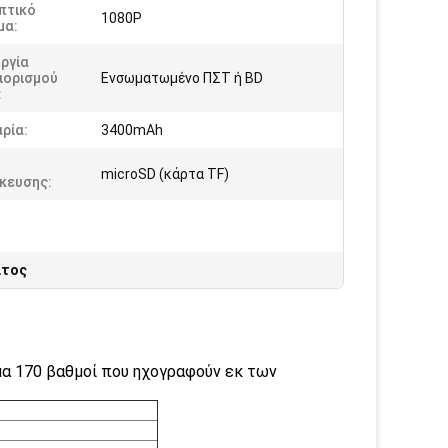
πτικό
1080P
μα:
ργία
ιορισμού
Ενσωματωμένο ΠΣΤ ή BD
:
ρία:
3400mAh
microSD (κάρτα TF)
κευσης:
ατος
μα 170 βαθμοί που ηχογραφούν εκ των