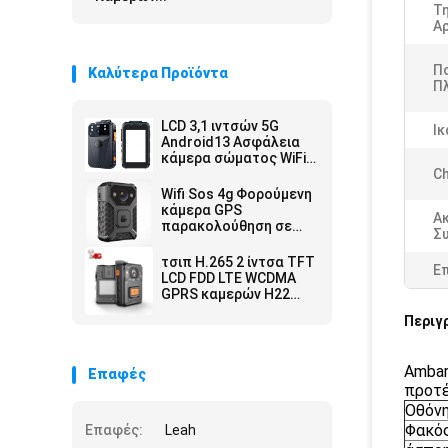
Τ
Αρ
Π
Καλύτερα Προϊόντα
Πλ
LCD 3,1 ιντσών 5G
Ικ
Android13 Ασφάλεια
κάμερα σώματος WiFi
βίντεο καταγραφέας
Ch
1440p ζωντανά
Wifi Sos 4g Φορούμενη
κάμερα GPS
Α
παρακολούθηση σε
Σ
πραγματικό χρόνο
Παρακολούθηση
τσιπ H.265 2 ίντσα TFT
Ε
Διακομιστή υψηλής
LCD FDD LTE WCDMA
ευκρίνειας
GPRS καμερών H22
σώματος αστυνομίας
Περιγ
4G AES256
Ambar
Επαφές
προτ
Οθόν
Φακό
Επαφές:
Leah