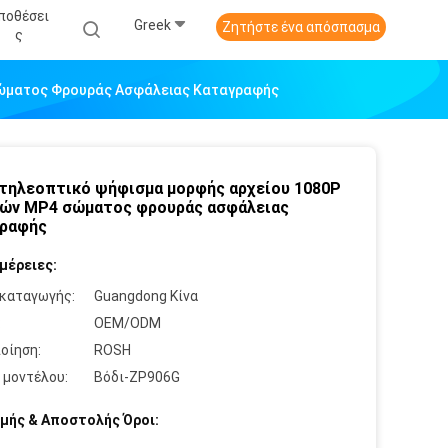
ποθέσει
Greek
Ζητήστε ένα απόσπασμα
Σ
Σώματος Φρουράς Ασφάλειας Καταγραφής
 τηλεοπτικό ψήφισμα μορφής αρχείου 1080P
ών MP4 σώματος φρουράς ασφάλειας
γραφής
μέρειες:
καταγωγής:
Guangdong Κίνα
:
OEM/ODM
οίηση:
ROSH
 μοντέλου:
Βόδι-ZP906G
μής & Αποστολής Όροι: