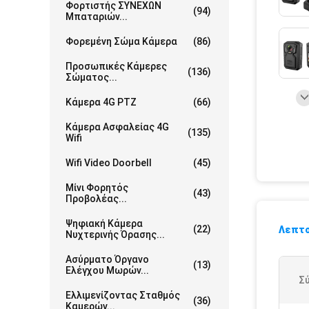
Φορτιστής ΣΥΝΕΧΩΝ
(94)
Μπαταριών...
Φορεμένη Σώμα Κάμερα
(86)
Προσωπικές Κάμερες
(136)
Σώματος...
Κάμερα 4G PTZ
(66)
Κάμερα Ασφαλείας 4G
(135)
Wifi
Wifi Video Doorbell
(45)
Μίνι Φορητός
(43)
Προβολέας...
Ψηφιακή Κάμερα
(22)
Λεπτο
Νυχτερινής Όρασης...
Ασύρματο Όργανο
(13)
Ελέγχου Μωρών...
Σ
Ελλιμενίζοντας Σταθμός
(36)
Καμερών...