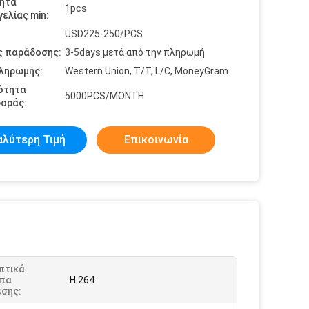
ητα
1pcs
ελίας min:
USD225-250/PCS
ς παράδοσης:
3-5days μετά από την πληρωμή
πληρωμής:
Western Union, T/T, L/C, MoneyGram
ότητα
5000PCS/MONTH
οράς:
αλύτερη Τιμή
Επικοινωνία
πτικά
πα
H.264
εσης: