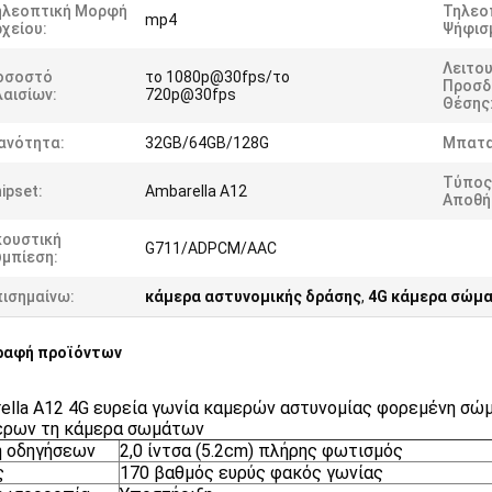
ηλεοπτική Μορφή
Τηλεο
mp4
χείου:
Ψήφισ
Λειτου
οσοστό
το 1080p@30fps/το
Προσδ
αισίων:
720p@30fps
Θέσης
ανότητα:
32GB/64GB/128G
Μπατα
Τύπος
ipset:
Ambarella A12
Αποθή
κουστική
G711/ADPCM/AAC
υμπίεση:
πισημαίνω:
κάμερα αστυνομικής δράσης
,
4G κάμερα σώμ
ραφή προϊόντων
ella A12 4G ευρεία γωνία καμερών αστυνομίας φορεμένη σώ
έρων τη κάμερα σωμάτων
η οδηγήσεων
2,0 ίντσα (5.2cm) πλήρης φωτισμός
ς
170 βαθμός ευρύς φακός γωνίας