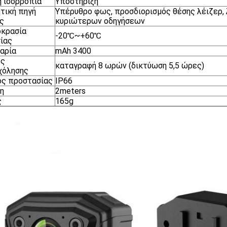
 ισορροπία
Υποστήριξη
τική πηγή
Υπέρυθρο φως, προσδιορισμός θέσης λέιζερ,
ς
κυριώτερων οδηγήσεων
οκρασία
-20℃~+60℃
ίας
αρία
mAh 3400
ος
καταγραφή 8 ωρών (δικτύωση 5,5 ώρες)
χόλησης
ός προστασίας
IP66
η
2meters
ς
165g