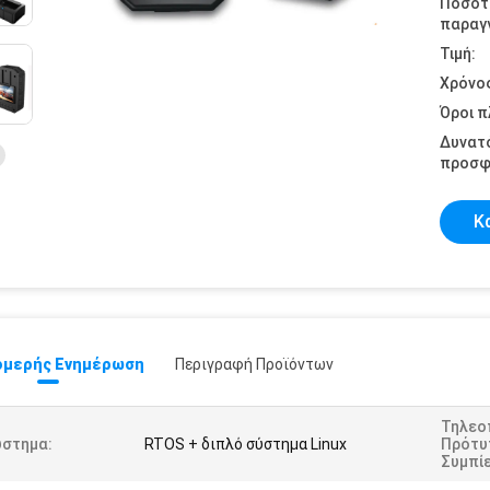
Ποσότ
παραγγ
Τιμή:
Χρόνο
Όροι 
Δυνατ
προσφ
Κ
μερής Ενημέρωση
Περιγραφή Προϊόντων
Τηλεο
ύστημα:
RTOS + διπλό σύστημα Linux
Πρότυ
Συμπί