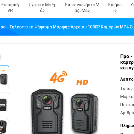
Εκπομπή
Σχετικά Με Εμ
Επικοινωνήστε Μ
Ειδήσε
Υ
VR
Άς
Αζί Μας
Ις
ρο - Τηλεοπτικό Ψήφισμα Μορφής Αρχείου 1080P Καμερών MP4 
Προ -
καμερ
κατα
Λεπτο
Τόπος 
Μάρκα
Πιστοπ
Αριθμό
Πληρω