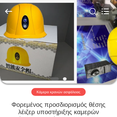
Shenzhen
Ouxiang
Electronic
Co.,
Ltd..
All
Rights
Reserved.
ΣΠΊΤΙ
ΠΡΟΪΌΝΤΑ
ΒΊΝΤΕΟ
ΕΚΠΟΜΠΉ
VR
Κάμερα κρανών ασφάλειας
ΣΧΕΤΙΚΆ
Φορεμένος προσδιορισμός θέσης
ΜΕ
λέιζερ υποστήριξης καμερών