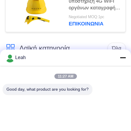
υποστήριξη 4G WIFI
οργάνων καταγραφής
βιντεοκάμερων
Negotiated MOQ:1pc
καμερών κρανών
ΕΠΙΚΟΙΝΩΝΊΑ
ασφάλειας
Λαϊκή κατηγορία
Όλα
Leah
Φορεμένες
Κάμερες σώματος
αστυνομία κάμερες
αστυνομίας
11:27 AM
Good day, what product are you looking for?
4G φορεμένη σώμα
Κάμερα κρανών
κάμερα
ασφάλειας
4G κάμερες
4G κινητό DVR
εξόρμησης