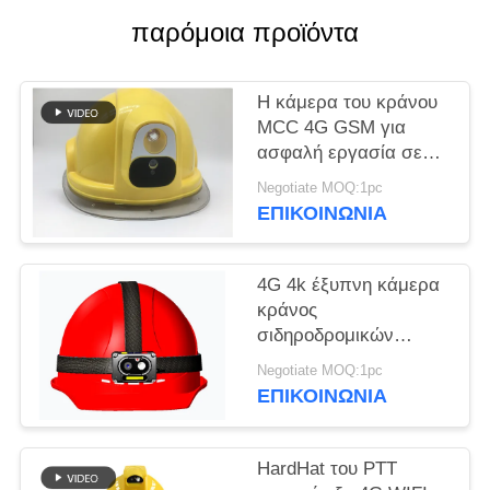
παρόμοια προϊόντα
ΥΠΟΘΈΣΕΙΣ
Η κάμερα του κράνου
ΖΗΤΉΣΤΕ
MCC 4G GSM για
ΜΙΑ
ασφαλή εργασία σε
ΠΡΟΣΦΟΡΆ
ψυχρά περιβάλλοντα
Negotiate MOQ:1pc
ΕΠΙΚΟΙΝΩΝΊΑ
SITEMAP
4G 4k έξυπνη κάμερα
κράνος
ΠΟΛΙΤΙΚΉ
σιδηροδρομικών
ΑΠΟΡΡΉΤΟΥ
οχημάτων
Negotiate MOQ:1pc
ΕΠΙΚΟΙΝΩΝΊΑ
HardHat του PTT