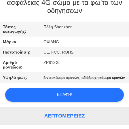
ΕΜΆΣ
ασφάλειας 4G σώμα με τα φω'τα των
οδηγήσεων
ΕΠΙΣΚΈΨΕΙΣ
Τόπος
Πόλη Shenzhen
ΣΤΟ
καταγωγής:
ΕΡΓΟΣΤΆΣΙΟ
Μάρκα:
OXIANG
Πιστοποίηση:
CE, FCC, ROHS
ΈΛΕΓΧΟΣ
Αριθμό
ZP613G
ΠΟΙΌΤΗΤΑΣ
μοντέλου:
Υψηλό φως:
,
βιντεοκάμερα κρανών
αδιάβροχη κάμερα κρανών
ΕΠΙΚΟΙΝΩΝΉΣΤΕ
ΜΑΖΊ
ΕΠΑΦΉ!
ΜΑΣ
ΛΕΠΤΟΜΈΡΕΙΕΣ
ΕΙΔΉΣΕΙΣ