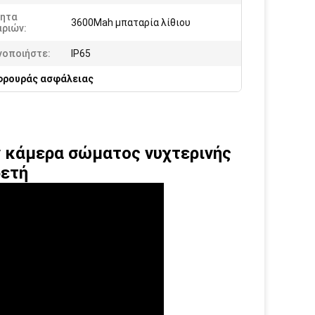
τητα
3600Mah μπαταρία λίθιου
ριών:
νοποιήστε:
IP65
φρουράς ασφάλειας
 κάμερα σώματος νυχτερινής
ρετή