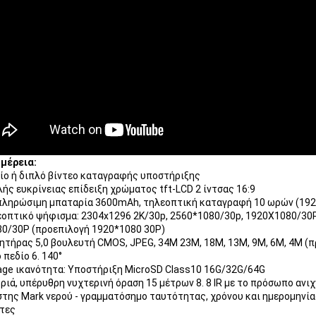
μέρεια:
αίο ή διπλό βίντεο καταγραφής υποστήριξης
λής ευκρίνειας επίδειξη χρώματος tft-LCD 2 ίντσας 16:9
πληρώσιμη μπαταρία 3600mAh, τηλεοπτική καταγραφή 10 ωρών (192
εοπτικό ψήφισμα: 2304x1296 2K/30p, 2560*1080/30p, 1920X1080/30P
0/30P (προεπιλογή 1920*1080 30P)
θητήρας 5,0 βουλευτή CMOS, JPEG, 34M 23M, 18M, 13M, 9M, 6M, 4M (
 πεδίο 6. 140°
age ικανότητα: Υποστήριξη MicroSD Class10 16G/32G/64G
ριά, υπέρυθρη νυχτερινή όραση 15 μέτρων 8. 8 IR με το πρόσωπο ανιχ
στης Mark νερού - γραμματόσημο ταυτότητας, χρόνου και ημερομηνία
τες