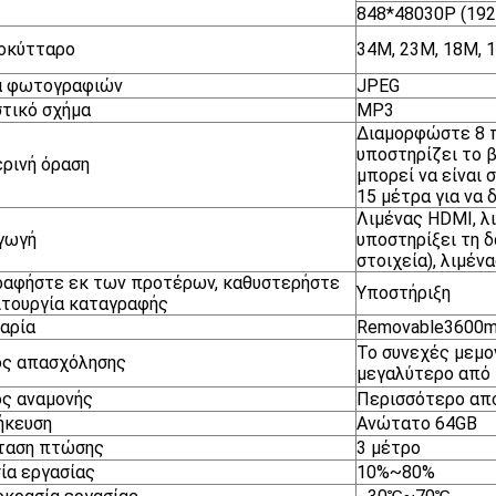
848*48030P (19
οκύτταρο
34M, 23M, 18M, 
α φωτογραφιών
JPEG
τικό σχήμα
MP3
Διαμορφώστε 8 π
υποστηρίζει το 
ρινή όραση
μπορεί να είναι 
15 μέτρα για να 
Λιμένας HDMI, λι
γωγή
υποστηρίξει τη δ
στοιχεία), λιμέ
αφήστε εκ των προτέρων, καθυστερήστε
Υποστήριξη
ιτουργία καταγραφής
αρία
Removable3600m
Το συνεχές μεμο
ος απασχόλησης
μεγαλύτερο από
ς αναμονής
Περισσότερο απ
ήκευση
Ανώτατο 64GB
ταση πτώσης
3 μέτρο
ία εργασίας
10%~80%