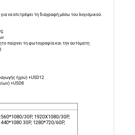
για να επιτρέψει τη διαγραφή μέσω του λογισμικού.
PG
ων
ητο παίρνει τη φωτογραφία και την αυτόματη
ή
αραγωγής ήχου) +USD12
χείων) +USD8
2560*1080/30P, 1920X1080/30P,
1440*1080 30P, 1280*720/60P,