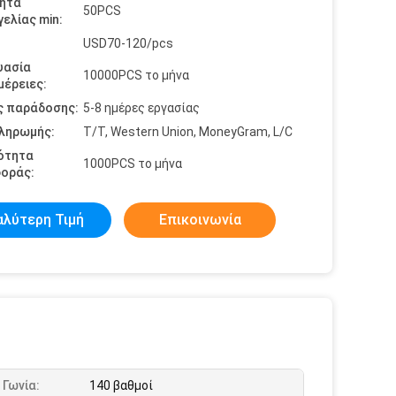
ητα
50PCS
ελίας min:
USD70-120/pcs
υασία
10000PCS το μήνα
έρειες:
ς παράδοσης:
5-8 ημέρες εργασίας
πληρωμής:
T/T, Western Union, MoneyGram, L/C
ότητα
1000PCS το μήνα
οράς:
αλύτερη Τιμή
Επικοινωνία
 Γωνία:
140 βαθμοί