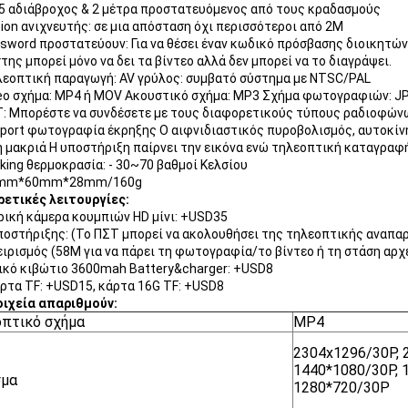
65 αδιάβροχος & 2 μέτρα προστατευόμενος από τους κραδασμούς
ion ανιχνευτής: σε μια απόσταση όχι περισσότεροι από 2M
sword προστατεύουν: Για να θέσει έναν κωδικό πρόσβασης διοικητών 
της μπορεί μόνο να δει τα βίντεο αλλά δεν μπορεί να το διαγράψει.
λεοπτική παραγωγή: AV γρύλος: συμβατό σύστημα με NTSC/PAL
eo σχήμα: MP4 ή MOV Ακουστικό σχήμα: MP3 Σχήμα φωτογραφιών: J
: Μπορέστε να συνδέσετε με τους διαφορετικούς τύπους ραδιοφών
port φωτογραφία έκρηξης Ο αιφνιδιαστικός πυροβολισμός, αυτοκίν
 μακριά Η υποστήριξη παίρνει την εικόνα ενώ τηλεοπτική καταγραφ
king θερμοκρασία: - 30~70 βαθμοί Κελσίου
9mm*60mm*28mm/160g
ρετικές λειτουργίες:
ική κάμερα κουμπιών HD μίνι: +USD35
οστήριξης: (Το ΠΣΤ μπορεί να ακολουθήσει της τηλεοπτικής αναπ
ιρισμός (58M για να πάρει τη φωτογραφία/το βίντεο ή τη στάση αρ
κό κιβώτιο 3600mah Battery&charger: +USD8
ρτα TF: +USD15, κάρτα 16G TF: +USD8
οιχεία απαριθμούν:
πτικό σχήμα
MP4
2304x1296/30P, 
1440*1080/30P, 
σμα
1280*720/30P