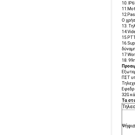
10. IP
11.Mot
12.Pas
Ο χρήσ
13. Τη
14.Vid
15.PTT
16.Sup
δύναμη
17.Wor
18. 9
Προαι
Εξωτερ
ΠΣΤ υπ
Τηλεχε
Εφεδρι
32G κά
Τα στ
Τηλεο
Ψήφι