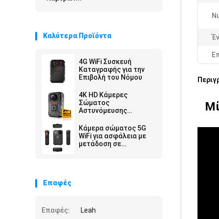
Νυ
Καλύτερα Προϊόντα
Έν
Ε
4G WiFi Συσκευή
Καταγραφής για την
Επιβολή του Νόμου
Περιγ
4K HD Κάμερες
Σώματος
Μί
Αστυνόμευσης
Ασφαλείας με
Μπαταρία 2500 Mah
Κάμερα σώματος 5G
και Οθόνη 2 ιντσών
WiFi για ασφάλεια με
μετάδοση σε
πραγματικό χρόνο
Επαφές
Επαφές:
Leah