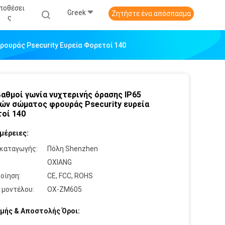
ποθέσει
Greek
Ζητήστε ένα απόσπασμα
Σ
ρουράς Psecurity Ευρεία Φορετοί 140
βαθμοί γωνία νυχτερινής όρασης IP65
ών σώματος φρουράς Psecurity ευρεία
οί 140
μέρειες:
καταγωγής:
Πόλη Shenzhen
:
OXIANG
οίηση:
CE, FCC, ROHS
 μοντέλου:
OX-ZM605
μής & Αποστολής Όροι: