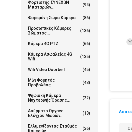
Φορτιστής ΣΥΝΕΧΩΝ
(94)
Μπαταριών...
Φορεμένη Σώμα Κάμερα
(86)
Προσωπικές Κάμερες
(136)
Σώματος...
Κάμερα 4G PTZ
(66)
Κάμερα Ασφαλείας 4G
(135)
Wifi
Wifi Video Doorbell
(45)
Μίνι Φορητός
(43)
Προβολέας...
Ψηφιακή Κάμερα
(22)
Νυχτερινής Όρασης...
Ασύρματο Όργανο
Λεπτο
(13)
Ελέγχου Μωρών...
Ελλιμενίζοντας Σταθμός
(36)
Οθ
Καμερών...