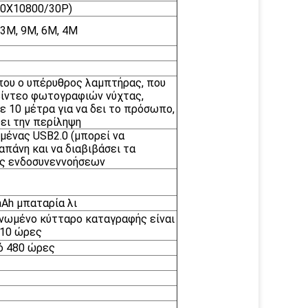
20X10800/30P)
13M, 9M, 6M, 4M
ου ο υπέρυθρος λαμπτήρας, που
βίντεο φωτογραφιών νύχτας,
σε 10 μέτρα για να δει το πρόσωπο,
δει την περίληψη
μένας USB2.0 (μπορεί να
απάνη και να διαβιβάσει τα
νας ενδοσυνεννοήσεων
Ah μπαταρία λι
νωμένο κύτταρο καταγραφής είναι
 10 ώρες
ό 480 ώρες