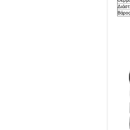
Θερμο
Διάσ
Βάρο