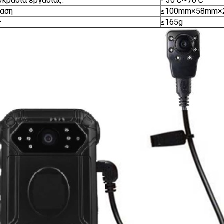
κρασία εργασίας.
- 30℃~70℃
ταση
≤100mm×58mm×
ς
≤165g