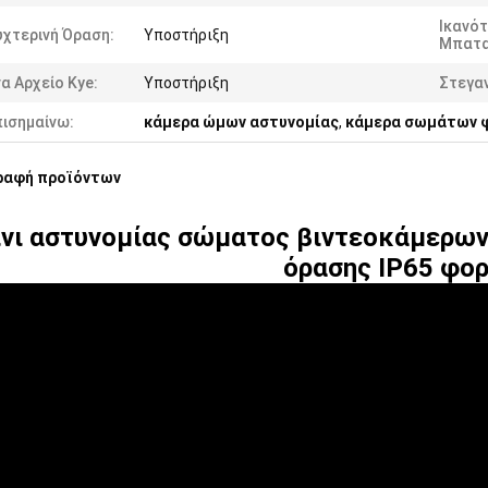
Ικανό
χτερινή Όραση:
Υποστήριξη
Μπατα
α Αρχείο Kye:
Υποστήριξη
Στεγα
πισημαίνω:
κάμερα ώμων αστυνομίας
,
κάμερα σωμάτων 
ραφή προϊόντων
νι αστυνομίας σώματος βιντεοκάμερων
όρασης IP65 φο