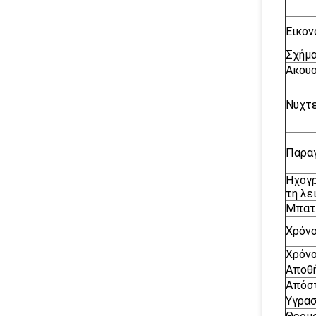
Εικον
Σχήμ
Ακουσ
Νυχτε
Παρα
Ηχογρ
τη λε
Μπατ
Χρόν
Χρόνο
Αποθ
Απόσ
Υγρασ