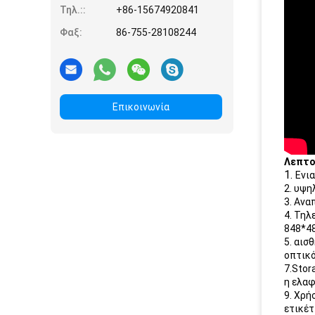
Τηλ.::
+86-15674920841
Φαξ:
86-755-28108244
Επικοινωνία
Λεπτο
1.
Ενι
2. υψη
3. Ανα
4. Τηλ
848*48
5. αισ
οπτικό
7.Stor
η ελαφ
9. Χρή
ετικέτ