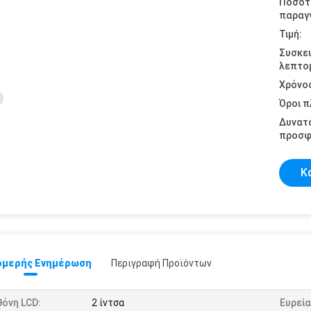
Ποσότ
παραγγ
Τιμή:
Συσκε
λεπτομ
Χρόνο
Όροι 
Δυνατ
προσφ
Κ
μερής Ενημέρωση
Περιγραφή Προϊόντων
όνη LCD:
2 ίντσα
Ευρεία