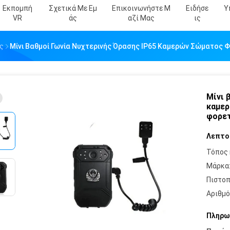
Εκπομπή
Σχετικά Με Εμ
Επικοινωνήστε Μ
Ειδήσε
Υ
VR
Άς
Αζί Μας
Ις
ς
Μίνι Βαθμοί Γωνία Νυχτερινής Όρασης IP65 Καμερών Σώματος Φ
Μίνι 
καμερ
φορετ
Λεπτο
Τόπος 
Μάρκα
Πιστοπ
Αριθμό
Πληρω