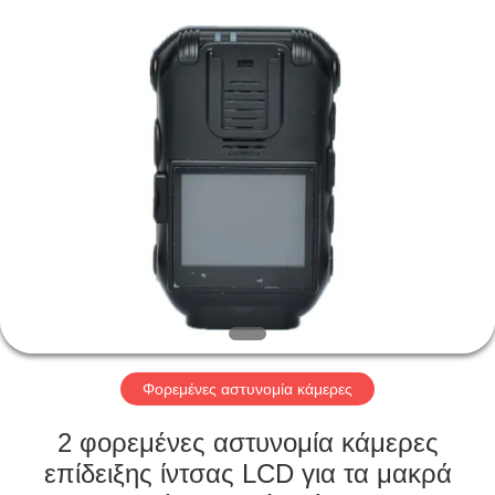
Shenzhen
Ouxiang
Electronic
Co.,
Ltd..
All
Rights
Reserved.
ΣΠΊΤΙ
ΠΡΟΪΌΝΤΑ
ΒΊΝΤΕΟ
ΕΚΠΟΜΠΉ
VR
Φορεμένες αστυνομία κάμερες
ΣΧΕΤΙΚΆ
2 φορεμένες αστυνομία κάμερες
ΜΕ
επίδειξης ίντσας LCD για τα μακρά