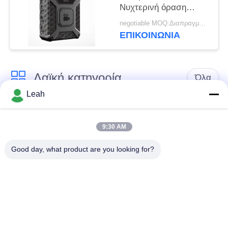
Νυχτερινή όραση
Φορητή κάμερα
negotiable MOQ:Διαπραγματεύσιμα
σώματος Ηχογράφηση
ΕΠΙΚΟΙΝΩΝΊΑ
ήχου
Λαϊκή κατηγορία
Όλα
Leah
Φορεμένες
Κάμερες σώματος
αστυνομία κάμερες
αστυνομίας
9:30 AM
Good day, what product are you looking for?
4G φορεμένη σώμα
Κάμερα κρανών
κάμερα
ασφάλειας
4G κάμερες
4G κινητό DVR
εξόρμησης