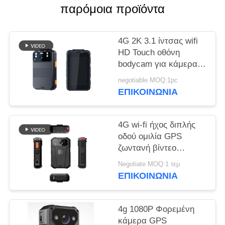
παρόμοια προϊόντα
ΥΠΟΘΈΣΕΙΣ
4G 2K 3.1 ίντσας wifi
ΖΗΤΉΣΤΕ
HD Touch οθόνη
bodycam για κάμερα
ΜΙΑ
ασφαλείας επιβολής
ΠΡΟΣΦΟΡΆ
negotiable MOQ:1pc
του νόμου
ΕΠΙΚΟΙΝΩΝΊΑ
SITEMAP
4G wi-fi ήχος διπλής
οδού ομιλία GPS
ΠΟΛΙΤΙΚΉ
ζωντανή βίντεο
bodycam για την
ΑΠΟΡΡΉΤΟΥ
Negotiate MOQ:1 τεμ
επιβολή του νόμου
ΕΠΙΚΟΙΝΩΝΊΑ
4g 1080P Φορεμένη
κάμερα GPS