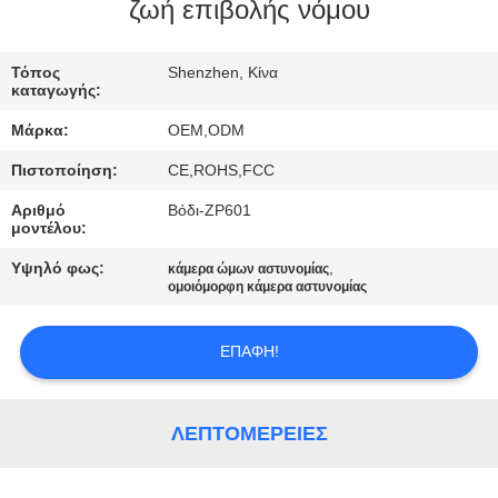
ΕΜΆΣ
ζωή επιβολής νόμου
ΕΠΙΣΚΈΨΕΙΣ
Τόπος
Shenzhen, Κίνα
καταγωγής:
ΣΤΟ
Μάρκα:
OEM,ODM
ΕΡΓΟΣΤΆΣΙΟ
Πιστοποίηση:
CE,ROHS,FCC
Αριθμό
Βόδι-ZP601
ΈΛΕΓΧΟΣ
μοντέλου:
ΠΟΙΌΤΗΤΑΣ
Υψηλό φως:
,
κάμερα ώμων αστυνομίας
ομοιόμορφη κάμερα αστυνομίας
ΕΠΙΚΟΙΝΩΝΉΣΤΕ
ΕΠΑΦΉ!
ΜΑΖΊ
ΜΑΣ
ΛΕΠΤΟΜΈΡΕΙΕΣ
ΕΙΔΉΣΕΙΣ