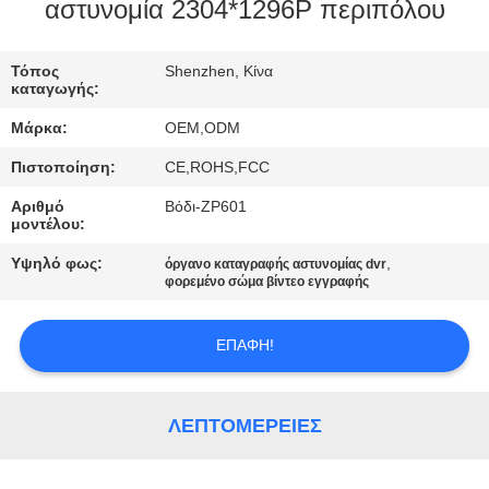
ΕΜΆΣ
αστυνομία 2304*1296P περιπόλου
ΕΠΙΣΚΈΨΕΙΣ
Τόπος
Shenzhen, Κίνα
καταγωγής:
ΣΤΟ
Μάρκα:
OEM,ODM
ΕΡΓΟΣΤΆΣΙΟ
Πιστοποίηση:
CE,ROHS,FCC
Αριθμό
Βόδι-ZP601
ΈΛΕΓΧΟΣ
μοντέλου:
ΠΟΙΌΤΗΤΑΣ
Υψηλό φως:
,
όργανο καταγραφής αστυνομίας dvr
φορεμένο σώμα βίντεο εγγραφής
ΕΠΙΚΟΙΝΩΝΉΣΤΕ
ΕΠΑΦΉ!
ΜΑΖΊ
ΜΑΣ
ΛΕΠΤΟΜΈΡΕΙΕΣ
ΕΙΔΉΣΕΙΣ