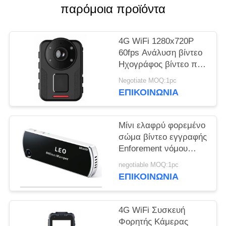
παρόμοια προϊόντα
ΥΠΟΘΈΣΕΙΣ
4G WiFi 1280x720P
ΖΗΤΉΣΤΕ
60fps Ανάλυση βίντεο
Ηχογράφος βίντεο που
ΜΙΑ
φοριέται από το σώμα
ΠΡΟΣΦΟΡΆ
Negotiate MOQ:1pc
σχεδιασμένο να
ΕΠΙΚΟΙΝΩΝΊΑ
λειτουργεί από -20 έως
+60 βαθμούς Κελσίου
SITEMAP
Μίνι ελαφρύ φορεμένο
σώμα βίντεο εγγραφής
ΠΟΛΙΤΙΚΉ
Enforement νόμου
σχεδίου διακριτικών
ΑΠΟΡΡΉΤΟΥ
negotiable MOQ:1pc
καμερών
ΕΠΙΚΟΙΝΩΝΊΑ
εξατομικεύσιμο
4G WiFi Συσκευή
Φορητής Κάμερας