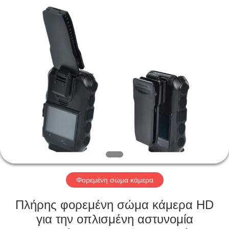
Shenzhen
Ouxiang
Electronic
Co.,
Ltd..
All
Rights
Reserved.
ΣΠΊΤΙ
ΠΡΟΪΌΝΤΑ
ΒΊΝΤΕΟ
ΕΚΠΟΜΠΉ
VR
Φορεμένη σώμα κάμερα
ΣΧΕΤΙΚΆ
Πλήρης φορεμένη σώμα κάμερα HD
ΜΕ
για την οπλισμένη αστυνομία