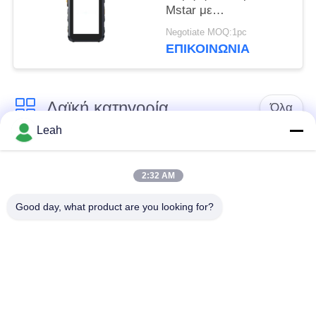
Mstar με
χωρητικότητες
Negotiate MOQ:1pc
αποθήκευσης 16G 32G
ΕΠΙΚΟΙΝΩΝΊΑ
64G 128G 256G 512G
Κατάλληλη για
Εργασίες
Λαϊκή κατηγορία
Επιθεώρησης Πεδίου
Όλα
Leah
Φορεμένες
Κάμερες σώματος
αστυνομία κάμερες
αστυνομίας
2:32 AM
Good day, what product are you looking for?
4G φορεμένη σώμα
Κάμερα κρανών
κάμερα
ασφάλειας
4G κάμερες
4G κινητό DVR
εξόρμησης