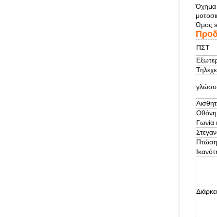
Όχημα 
μοτοσι
Ώμος s
Προδ
ΠΣΤ
Εξωτερ
Τηλεχε
γλώσσ
Αισθη
Οθόνη
Γωνία
Στεγαν
Πτώση
Ικανότ
Διάρκε