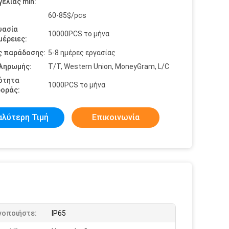
ελίας min:
60-85$/pcs
υασία
10000PCS το μήνα
έρειες:
ς παράδοσης:
5-8 ημέρες εργασίας
πληρωμής:
T/T, Western Union, MoneyGram, L/C
ότητα
1000PCS το μήνα
οράς:
αλύτερη Τιμή
Επικοινωνία
νοποιήστε:
IP65