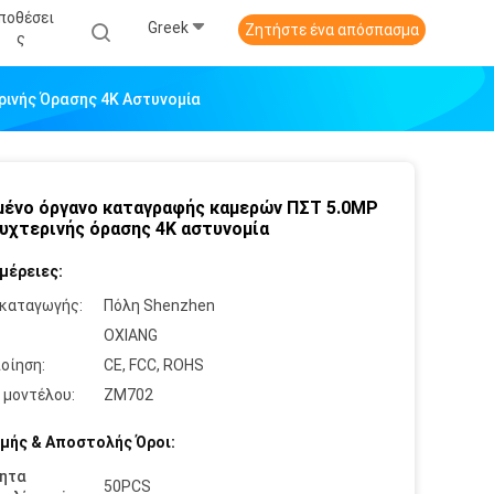
ποθέσει
Greek
Ζητήστε ένα απόσπασμα
Σ
ινής Όρασης 4K Αστυνομία
ένο όργανο καταγραφής καμερών ΠΣΤ 5.0MP
νυχτερινής όρασης 4K αστυνομία
μέρειες:
καταγωγής:
Πόλη Shenzhen
:
OXIANG
οίηση:
CE, FCC, ROHS
 μοντέλου:
ZM702
μής & Αποστολής Όροι:
ητα
50PCS