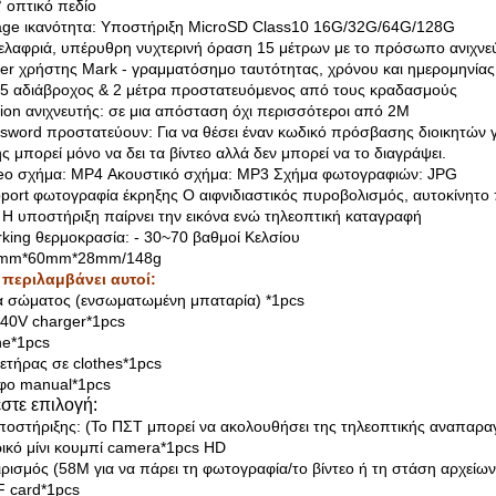
° οπτικό πεδίο
age ικανότητα: Υποστήριξη MicroSD Class10 16G/32G/64G/128G
 ελαφριά, υπέρυθρη νυχτερινή όραση 15 μέτρων με το πρόσωπο ανιχνε
er χρήστης Mark - γραμματόσημο ταυτότητας, χρόνου και ημερομηνίας στ
65 αδιάβροχος & 2 μέτρα προστατευόμενος από τους κραδασμούς
ion ανιχνευτής: σε μια απόσταση όχι περισσότεροι από 2M
sword προστατεύουν: Για να θέσει έναν κωδικό πρόσβασης διοικητών γι
ς μπορεί μόνο να δει τα βίντεο αλλά δεν μπορεί να το διαγράψει.
eo σχήμα: MP4 Ακουστικό σχήμα: MP3 Σχήμα φωτογραφιών: JPG
port φωτογραφία έκρηξης Ο αιφνιδιαστικός πυροβολισμός, αυτοκίνητο 
 Η υποστήριξη παίρνει την εικόνα ενώ τηλεοπτική καταγραφή
king θερμοκρασία: - 30~70 βαθμοί Κελσίου
0mm*60mm*28mm/148g
 περιλαμβάνει αυτοί:
 σώματος (ενσωματωμένη μπαταρία) *1pcs
40V charger*1pcs
ne*1pcs
ετήρας σε clothes*1pcs
φο manual*1pcs
στε επιλογή:
οστήριξης: (Το ΠΣΤ μπορεί να ακολουθήσει της τηλεοπτικής αναπαρα
ικό μίνι κουμπί camera*1pcs HD
ιρισμός (58M για να πάρει τη φωτογραφία/το βίντεο ή τη στάση αρχείων
 card*1pcs