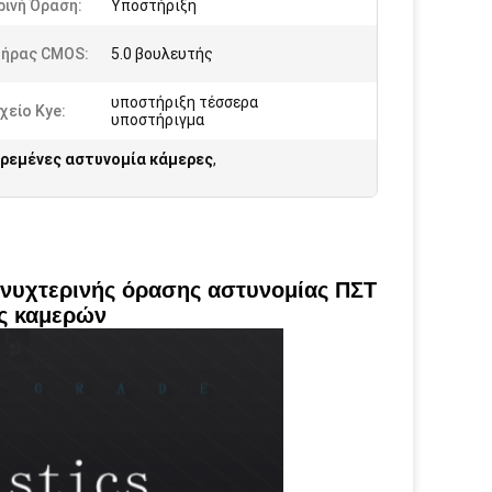
ινή Όραση:
Υποστήριξη
τήρας CMOS:
5.0 βουλευτής
υποστήριξη τέσσερα
χείο Kye:
υποστήριγμα
ρεμένες αστυνομία κάμερες
,
νυχτερινής όρασης αστυνομίας ΠΣΤ
ς καμερών