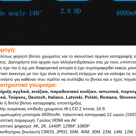
μογή:
λύτως φορητό βίντεο χρώματος και το ακουστικό όργανο καταγραφής εί
τος. Διατηρήστε ένα αρχείο των αλληλεπιδράσεών σας με τους υπόπτους
ς έχει πει ή όχι μια διαφορετική ιστορία ή έχει συμπεριφερθεί κακώς μό
τικό έκκεντρο με τον ήχο είναι η συσκευή επάρχων για να καλύψει τις ε
ποιήστε για καθέναν που πρέπει να συλλάβει το βίντεο και ο ήχος πηγαίν
κτηριστικό γνώρισμα:
ριξη αγγλικά, κινέζικα, παραδοσιακό κινέζικο, ιαπωνικά, πορτογ
κά, Τούρκος, Deutsch, Italiano, Latviski, Polski, Romana, Sloven
ίο ή διπλό βίντεο καταγραφής υποστήριξης
λής ευκρίνειας επίδειξη χρώματος tft-LCD 2 ίντσας 16:9
ωματωμένη μπαταρία 4000mAh, τηλεοπτική καταγραφή 12 ωρών (192
εοπτική παραγωγή: Γρύλος HDMI και AV
εοπτικό ψήφισμα: 4K, 2K, 1440P, 1296P, 1080P
 αισθητήρας βουλευτή CMOS, JPEG, 50M, 40M, 30M, 22M, 14M, 12M,