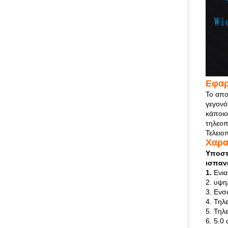
Εφαρ
Το απο
γεγονό
κάποιο
τηλεοπ
Τελειο
Χαρα
Υποστή
ισπανι
1.
Ενια
2. υψη
3. Ενσ
4. Τηλ
5. Τηλ
6. 5.0