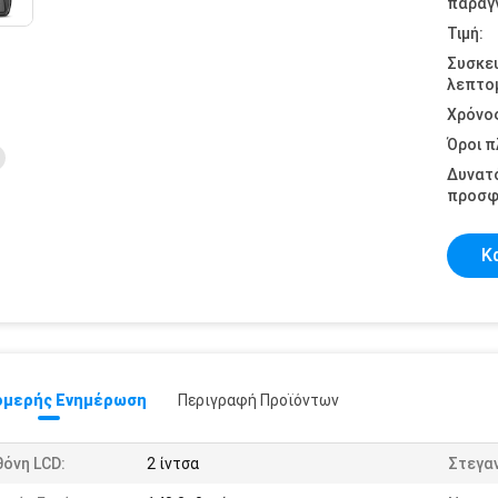
παραγγ
Τιμή:
Συσκε
λεπτομ
Χρόνο
Όροι 
Δυνατ
προσφ
Κ
μερής Ενημέρωση
Περιγραφή Προϊόντων
όνη LCD:
2 ίντσα
Στεγα