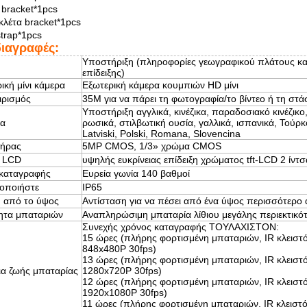
bracket*1pcs
κλέτα bracket*1pcs
trap*1pcs
ιαγραφές:
Υποστήριξη (πληροφορίες γεωγραφικού πλάτους κα
επίδειξης)
ική μίνι κάμερα
Εξωτερική κάμερα κουμπιών HD μίνι
ιρισμός
35M για να πάρει τη φωτογραφία/το βίντεο ή τη στ
Υποστήριξη αγγλικά, κινέζικα, παραδοσιακό κινέζικο
α
ρωσικά, στιλβωτική ουσία, γαλλικά, ισπανικά, Τούρκο
Latviski, Polski, Romana, Slovencina
τήρας
5MP CMOS, 1/3» χρώμα CMOS
 LCD
υψηλής ευκρίνειας επίδειξη χρώματος tft-LCD 2 ίντσ
 καταγραφής
Ευρεία γωνία 140 βαθμοί
οποιήστε
IP65
 από το ύψος
Αντίσταση για να πέσει από ένα ύψος περισσότερο
ητα μπαταριών
Αναπληρώσιμη μπαταρία λίθιου μεγάλης περιεκτικ
Συνεχής χρόνος καταγραφής ΤΟΥΛΑΧΙΣΤΟΝ:
15 ώρες (πλήρης φορτισμένη μπαταριών, IR κλειστ
848x480P 30fps)
13 ώρες (πλήρης φορτισμένη μπαταριών, IR κλειστ
ια ζωής μπαταρίας
1280x720P 30fps)
12 ώρες (πλήρης φορτισμένη μπαταριών, IR κλειστ
1920x1080P 30fps)
11 ώρες (πλήρης φορτισμένη μπαταριών, IR κλειστ