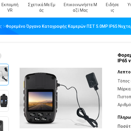
Εκπομπή
Σχετικά Με Εμ
Επικοινωνήστε Μ
Ειδήσε
Υ
VR
Άς
Αζί Μας
Ις
ς
Φορεμένο Όργανο Καταγραφής Καμερών ΠΣΤ 5.0MP IP65 Νυχτερ
Φορεμ
IP65 
Λεπτο
Τόπος 
Μάρκα
Πιστοπ
Αριθμό
Πληρω
Ποσότ