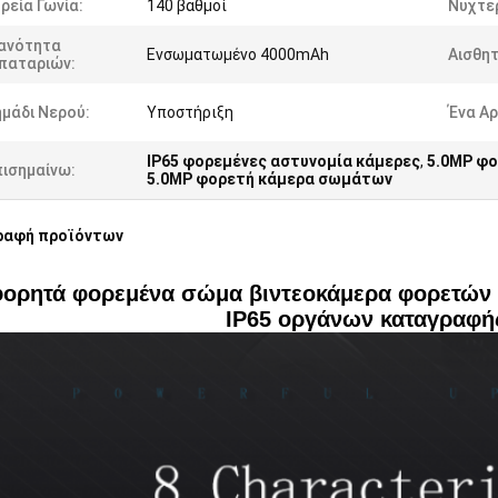
ρεία Γωνία:
140 βαθμοί
Νυχτερ
κανότητα
Ενσωματωμένο 4000mAh
Αισθη
παταριών:
μάδι Νερού:
Υποστήριξη
Ένα Αρ
IP65 φορεμένες αστυνομία κάμερες
,
5.0MP φο
πισημαίνω:
5.0MP φορετή κάμερα σωμάτων
ραφή προϊόντων
φορητά φορεμένα σώμα βιντεοκάμερα φορετών 
IP65 οργάνων καταγραφή