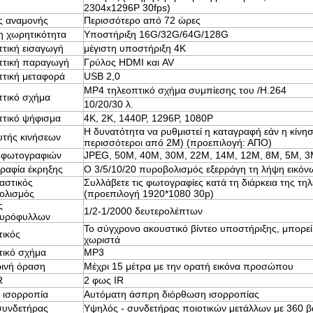
2304x1296P 30fps)
ς αναμονής
Περισσότερο από 72 ώρες
η χωρητικότητα
Υποστήριξη 16G/32G/64G/128G
τική εισαγωγή
μέγιστη υποστήριξη 4K
πτική παραγωγή
Γρύλος HDMI και AV
τική μεταφορά
USB 2,0
MP4 τηλεοπτικό σχήμα συμπίεσης του /H.264
πτικό σχήμα
10/20/30 λ.
πτικό ψήφισμα
4K, 2K, 1440P, 1296P, 1080P
Η δυνατότητα να ρυθμιστεί η καταγραφή εάν η κίνη
υτής κινήσεων
περισσότεροι από 2M) (προεπιλογή: ΑΠΟ)
 φωτογραφιών
JPEG, 50M, 40M, 30M, 22M, 14M, 12M, 8M, 5M, 
ραφία έκρηξης
Ο 3/5/10/20 πυροβολισμός εξερράγη τη λήψη εικόν
ιαστικός
Συλλάβετε τις φωτογραφίες κατά τη διάρκεια της τ
ολισμός
(προεπιλογή 1920*1080 30p)
ς
1/2-1/2000 δευτερολέπτων
υρόφυλλων
Το σύγχρονο ακουστικό βίντεο υποστήριξης, μπορεί 
τικός
χωριστά
τικό σχήμα
MP3
ρινή όραση
Μέχρι 15 μέτρα με την ορατή εικόνα προσώπου
R
2 φως IR
 ισορροπία
Αυτόματη άσπρη διόρθωση ισορροπίας
συνδετήρας
Υψηλός - συνδετήρας ποιοτικών μετάλλων με 360 