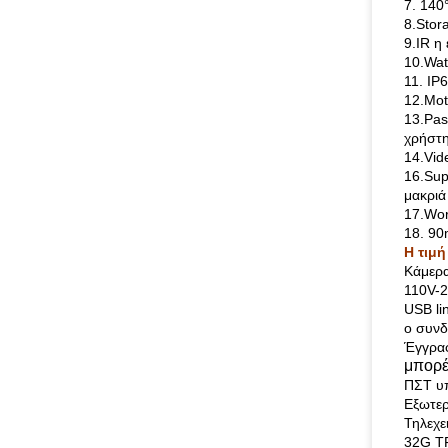
7. 140
8.Stor
9.IR η
10.Wat
11. IP
12.Mot
13.Pas
χρήστη
14.Vid
16.Sup
μακριά
17.Wor
18. 9
Η τιμή
Κάμερα
110V-2
USB li
ο συνδ
Έγγρα
μπορέ
ΠΣΤ υπ
Εξωτερ
Τηλεχε
32G TF