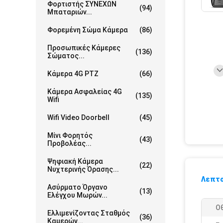
Φορτιστής ΣΥΝΕΧΩΝ
(94)
Μπαταριών...
Φορεμένη Σώμα Κάμερα
(86)
Προσωπικές Κάμερες
(136)
Σώματος...
Κάμερα 4G PTZ
(66)
Κάμερα Ασφαλείας 4G
(135)
Wifi
Wifi Video Doorbell
(45)
Μίνι Φορητός
(43)
Προβολέας...
Ψηφιακή Κάμερα
(22)
Νυχτερινής Όρασης...
Λεπτο
Ασύρματο Όργανο
(13)
Ελέγχου Μωρών...
Οθ
Ελλιμενίζοντας Σταθμός
(36)
Καμερών...