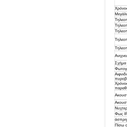
Χρόνο
Μεγάλ
Τηλεοπ
Τηλεο
Τηλεοπ
Τηλεο
Τηλεο
Ανιχνε
Σχήμα
Φωτογ
Αιφνιδ
πυροβ
Χρόνο
παραθ
Ακουσ
Ακουσ
Νυχτε
Φως I
άσπρη
Πίσω 