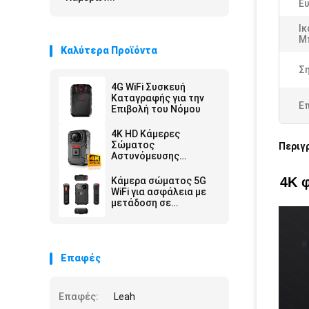
Ευ
Ι
Μ
Καλύτερα Προϊόντα
Ση
4G WiFi Συσκευή
Καταγραφής για την
Ε
Επιβολή του Νόμου
4K HD Κάμερες
Σώματος
Περιγ
Αστυνόμευσης
Ασφαλείας με
Μπαταρία 2500 Mah
4K 
Κάμερα σώματος 5G
και Οθόνη 2 ιντσών
WiFi για ασφάλεια με
μετάδοση σε
πραγματικό χρόνο
Επαφές
Επαφές:
Leah