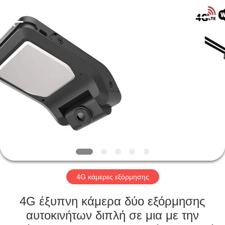
Shenzhen
Ouxiang
Electronic
Co.,
Ltd..
All
Rights
Reserved.
ΣΠΊΤΙ
ΠΡΟΪΌΝΤΑ
ΒΊΝΤΕΟ
ΕΚΠΟΜΠΉ
VR
4G κάμερες εξόρμησης
ΣΧΕΤΙΚΆ
4G έξυπνη κάμερα δύο εξόρμησης
ΜΕ
αυτοκινήτων διπλή σε μια με την