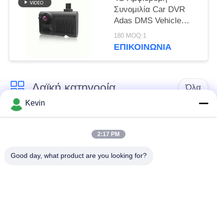
Συνομιλία Car DVR
Adas DMS Vehicle
Mdvr Μαύρο Κουτί
180 MOQ:1
ΕΠΙΚΟΙΝΩΝΊΑ
Λαϊκή κατηγορία
Όλα
Kevin
Φορεμένες
Κάμερες σώματος
αστυνομία κάμερες
αστυνομίας
2:17 PM
Good day, what product are you looking for?
4G φορεμένη σώμα
Κάμερα κρανών
κάμερα
ασφάλειας
4G κάμερες
4G κινητό DVR
εξόρμησης