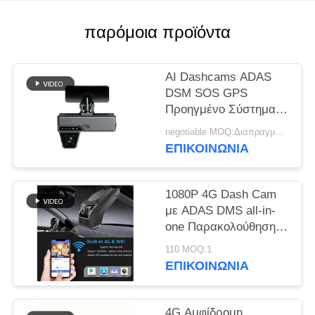
ΥΠΟΘΈΣΕΙΣ
παρόμοια προϊόντα
ΖΗΤΉΣΤΕ
AI Dashcams ADAS
ΜΙΑ
DSM SOS GPS
Προηγμένο Σύστημα
ΠΡΟΣΦΟΡΆ
Ασφάλειας Βοήθειας
negotiable MOQ:Διαπραγματεύσιμα
Οδήγησης
ΕΠΙΚΟΙΝΩΝΊΑ
SITEMAP
1080P 4G Dash Cam
ΠΟΛΙΤΙΚΉ
με ADAS DMS all-in-
ΑΠΟΡΡΉΤΟΥ
one Παρακολούθηση
στάθμευσης για τη
110 MOQ:1
διαχείριση στόλου
ΕΠΙΚΟΙΝΩΝΊΑ
4G Αμφίδρομη