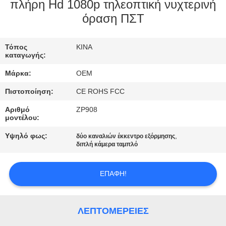
ΕΜΆΣ
πλήρη Hd 1080p τηλεοπτική νυχτερινή
όραση ΠΣΤ
ΕΠΙΣΚΈΨΕΙΣ
Τόπος
ΚΙΝΑ
ΣΤΟ
καταγωγής:
ΕΡΓΟΣΤΆΣΙΟ
Μάρκα:
OEM
Πιστοποίηση:
CE ROHS FCC
ΈΛΕΓΧΟΣ
Αριθμό
ZP908
ΠΟΙΌΤΗΤΑΣ
μοντέλου:
Υψηλό φως:
,
δύο καναλιών έκκεντρο εξόρμησης
διπλή κάμερα ταμπλό
ΕΠΙΚΟΙΝΩΝΉΣΤΕ
ΜΑΖΊ
ΕΠΑΦΉ!
ΜΑΣ
ΛΕΠΤΟΜΈΡΕΙΕΣ
ΕΙΔΉΣΕΙΣ