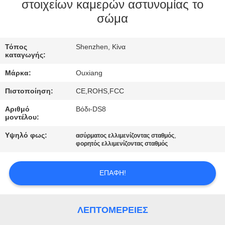
ΕΜΆΣ
στοιχείων καμερών αστυνομίας το
σώμα
ΕΠΙΣΚΈΨΕΙΣ
Τόπος
Shenzhen, Κίνα
ΣΤΟ
καταγωγής:
ΕΡΓΟΣΤΆΣΙΟ
Μάρκα:
Ouxiang
Πιστοποίηση:
CE,ROHS,FCC
ΈΛΕΓΧΟΣ
Αριθμό
Βόδι-DS8
ΠΟΙΌΤΗΤΑΣ
μοντέλου:
Υψηλό φως:
,
ασύρματος ελλιμενίζοντας σταθμός
φορητός ελλιμενίζοντας σταθμός
ΕΠΙΚΟΙΝΩΝΉΣΤΕ
ΜΑΖΊ
ΕΠΑΦΉ!
ΜΑΣ
ΛΕΠΤΟΜΈΡΕΙΕΣ
ΕΙΔΉΣΕΙΣ