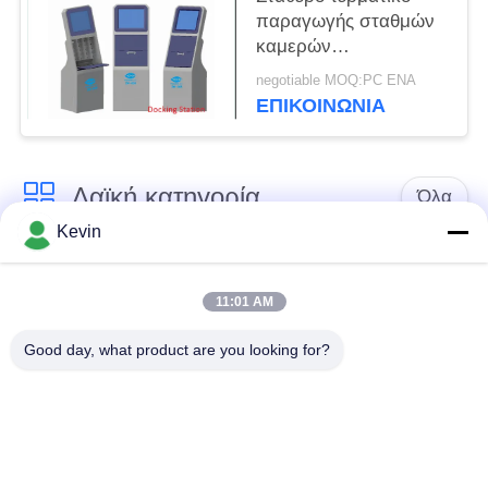
παραγωγής σταθμών
καμερών
ελλιμενίζοντας με τη
negotiable MOQ:PC ΕΝΑ
διπλή προστασία
ΕΠΙΚΟΙΝΩΝΊΑ
Λαϊκή κατηγορία
Όλα
Kevin
Φορεμένες
Κάμερες σώματος
αστυνομία κάμερες
αστυνομίας
11:01 AM
Good day, what product are you looking for?
4G φορεμένη σώμα
Κάμερα κρανών
κάμερα
ασφάλειας
4G κάμερες
4G κινητό DVR
εξόρμησης