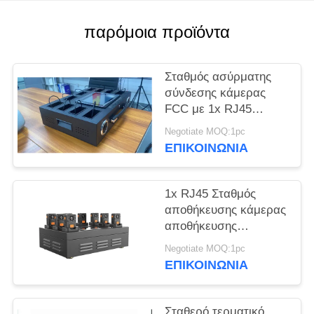
ΥΠΟΘΈΣΕΙΣ
παρόμοια προϊόντα
ΖΗΤΉΣΤΕ
Σταθμός ασύρματης
ΜΙΑ
σύνδεσης κάμερας
FCC με 1x RJ45
ΠΡΟΣΦΟΡΆ
1xUSB 3.0 Interface
Negotiate MOQ:1pc
ΕΠΙΚΟΙΝΩΝΊΑ
SITEMAP
1x RJ45 Σταθμός
ΠΟΛΙΤΙΚΉ
αποθήκευσης κάμερας
ΑΠΟΡΡΉΤΟΥ
αποθήκευσης
δεδομένων βίντεο
Negotiate MOQ:1pc
Ασφάλεια σε
ΕΠΙΚΟΙΝΩΝΊΑ
καταγραφείς κάμερας
σώματος
Σταθερό τερματικό