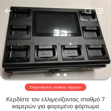
Shenzhen
Ouxiang
Electronic
Co.,
Ltd..
All
Rights
Reserved.
ΣΠΊΤΙ
ΠΡΟΪΌΝΤΑ
ΒΊΝΤΕΟ
ΕΚΠΟΜΠΉ
VR
Ελλιμενίζοντας σταθμός καμερών
ΣΧΕΤΙΚΆ
Κερδίστε τον ελλιμενίζοντας σταθμό 7
ΜΕ
καμερών για φορεμένο φόρτωμα