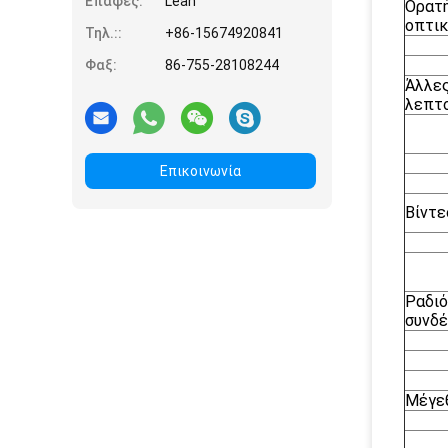
Επαφές:
Leah
Ορατ
οπτικ
Τηλ.::
+86-15674920841
Φαξ:
86-755-28108244
Άλλε
λεπτ
Επικοινωνία
Βίντε
Ραδι
συνδέ
Μέγε