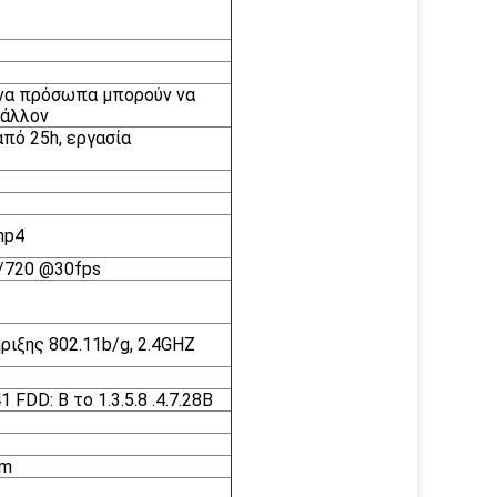
ινα πρόσωπα μπορούν να
βάλλον
πό 25h, εργασία
mp4
/720 @30fps
ιξης 802.11b/g, 2.4GHZ
 FDD: Β το 1.3.5.8 .4.7.28B
mm