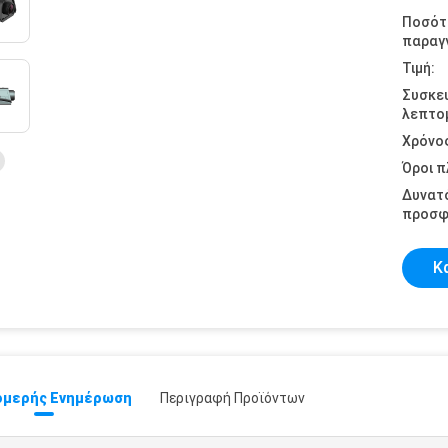
Ποσότ
παραγγ
Τιμή:
Συσκε
λεπτομ
Χρόνο
Όροι 
Δυνατ
προσφ
Κ
μερής Ενημέρωση
Περιγραφή Προϊόντων