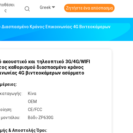
ποθέσει
Greek
Ζητήστε ένα απόσπασμα
Σ
ύ Διασπασμένο Κράνος Επικοινωνίας 4G Βιντεοκάμερων
 ακουστικό και τηλεοπτικό 3G/4G/WIFI
ος καθορισμού διασπασμένο κράνος
ινωνίας 4G βιντεοκάμερων ασύρματο
μέρειες:
καταγωγής:
Κίνα
:
OEM
οίηση:
CE/FCC
 μοντέλου:
Βόδι-ZP630G
μής & Αποστολής Όροι: