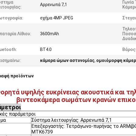
ύστημα
Γωνία 
Αρρενωπά 7,1
ιτουργίας:
Κάμερ
ωτογραφία:
σχήμα 4MP JPEG
Στεγα
Τηλεο
αταρία Λίθιου:
3600mAh
Ποσοσ
Δυαδι
uetooth:
BT4.0
Βάρος
πισημαίνω:
κάμερα ώμων αστυνομίας
,
ομοιόμορφη κάμερ
ραφή προϊόντων
ορητά υψηλής ευκρίνειας ακουστικά και τη
βιντεοκάμερα σωμάτων κρανών επικο
άμετροι
κές παράμετροι
ημα
Σύστημα λειτουργίας: Αρρενωπά 7,1
Επεξεργαστής: Τετράγωνο-πυρήνας το ARM@
MTK6739