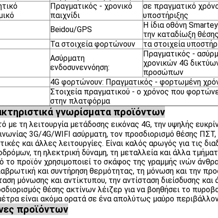
ητικό
Πραγματικός - χρονικό
σε πραγματικό χρόν
μικό
παιχνίδι
υποστήριξης
Η ίδια οθόνη Smartey
Beidou/GPS
την καταδίωξη θέση
Τα στοιχεία φορτώνουν
τα στοιχεία υποστήρ
Πραγματικός - ασύρ
Ασύρματη
χρονικών 4G δικτύων
ενδοσυνεννόηση:
προσώπων
4G φορτώνουν: Πραγματικός - φορτωμένη χρόν
Στοιχεία πραγματικού - ο χρόνος που φορτώνε
στην πλατφόρμα
κτηριστικά γνωρίσματα προϊόντων
τό με τη λειτουργία μετάδοσης εικόνας 4G, την υψηλής ευκρί
ινωνίας 3G/4G/WIFI ασύρματη, τον προσδιορισμό θέσης ΠΣΤ, 
τικές και άλλες λειτουργίες. Είναι καλός αρωγός για τις δ
οδρόμων, τη ηλεκτρική δύναμη, τη μεταλλεία και άλλα τμήματ
τό το προϊόν χρησιμοποιεί το σκάφος της γραμμής ινών άνθρα
ιαβρωτική και συντήρηση θερμότητας, τη μόνωση και την προσ
ταση μόνωσης και αντίκτυπου, την αντίσταση διείσδυσης και 
οσδιορισμός θέσης ακτίνων λέιζερ για να βοηθήσει το πυροβ
 μέτρα είναι ακόμα ορατά σε ένα απολύτως μαύρο περιβάλλον
νες προϊόντων