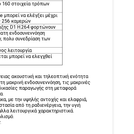
ο 160 στοιχεία τρόπων
e μπορεί να ελέγξει μέχρι
ς 256 καμερών
ιξης D1 H.264 φορτώνουν
ματη ενδοσυνεννόηση
, πολυ συνεδρίαση των
ος λειτουργία
ται μπορεί να ελεγχθεί
νειας ακουστική και τηλεοπτική ενότητα
τη μακρινή ενδοσυνεννόηση, τις μακρινές
ιαδικασίες παραγωγής στη μεταφορά
α.
κα, με την υψηλής αντοχής και ελαφριά,
τασία από τη ραδιενέργεια, την υγιή
άλλα λειτουργικά χαρακτηριστικά.
ολισμό.
.