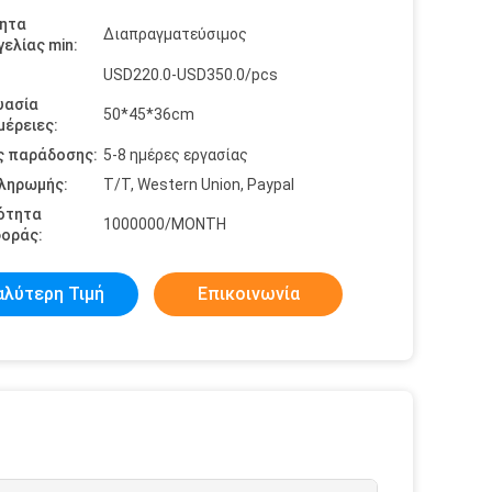
ητα
Διαπραγματεύσιμος
ελίας min:
USD220.0-USD350.0/pcs
υασία
50*45*36cm
έρειες:
ς παράδοσης:
5-8 ημέρες εργασίας
πληρωμής:
T/T, Western Union, Paypal
ότητα
1000000/MONTH
οράς:
αλύτερη Τιμή
Επικοινωνία