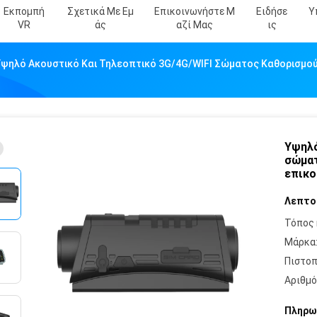
Εκπομπή
Σχετικά Με Εμ
Επικοινωνήστε Μ
Ειδήσε
Υ
VR
Άς
Αζί Μας
Ις
Υψηλό Ακουστικό Και Τηλεοπτικό 3G/4G/WIFI Σώματος Καθορισμο
Υψηλό
σώματ
επικο
Λεπτο
Τόπος 
Μάρκα
Πιστοπ
Αριθμό
Πληρω