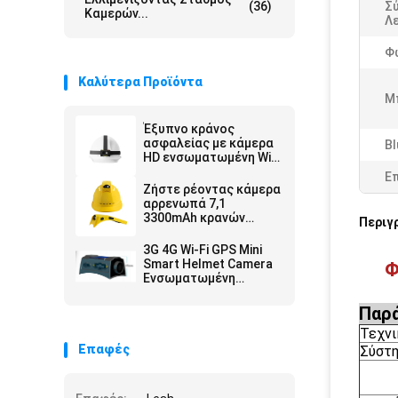
(36)
Σ
Καμερών...
Λε
Φ
Καλύτερα Προϊόντα
Μπ
Έξυπνο κράνος
ασφαλείας με κάμερα
Bl
HD ενσωματωμένη Wifi
4G GPS SOS
Ε
εντοπισμός
Ζήστε ρέοντας κάμερα
αρρενωπά 7,1
3300mAh κρανών
Περιγ
ασφάλειας αδιάβροχη
3G 4G Wi-Fi GPS Mini
Smart Helmet Camera
Φ
Ενσωματωμένη
μπαταρία 4000mAh για
εγγραφή βίντεο
Παρ
Τεχνι
Επαφές
Σύστ