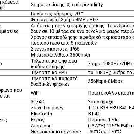
ή κάμερα
Σειρά εστίασης: 0,5 μέτρα-Infinty
ής
Γωνία της κάμερας: 70 °
Φωτογραφία: Σχήμα 4MP JPEG
ς
Απόσταση της νυχτερινής όρασης: Τα ανθρώπ
ομέρειες
δουν σε 10 μέτρα σε ένα συνολικά μαύρο περι
Χρόνος απασχόλησης: εφεδρικό περισσότερο α
περισσότερο από 5h καμερών
Στεγανοποιήστε: IP66
Μπαταρία λίθιου: 3600mAh
Τηλεοπτικό ψήφισμα
ο
Σχήμα 1080P/720P 
κωδικοποίησης
Τηλεοπτικό FPS
το 1080P@30fps το 
Τηλεοπτικό ποσοστό
256kbps-8Mbps
δυαδικών ψηφίων
όφωνο που
WiFi
Πρωτόκολλο υποστήρ
εται
3G/4G
Υποστήριξη
Ζώνη Frequecy
TDD: B38 B39 B40 B41
Bluetooth
BT4.0
θος
Βάρος
Περίπου 170g
Διάσταση
(L*W*H) 115*60*40
Θερμοκρασία εργασίας
-30°C σε +70°C