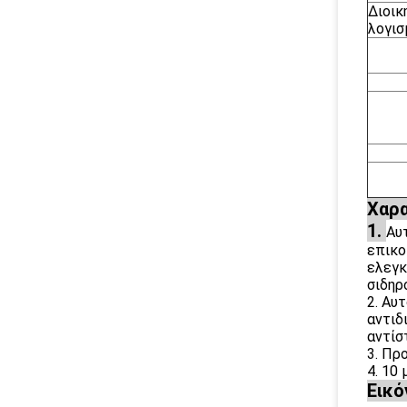
Διοικ
λογισ
Χαρα
1.
Αυ
επικο
ελεγκ
σιδηρ
2. Αυ
αντιδ
αντίσ
3. Πρ
4. 10
Εικό