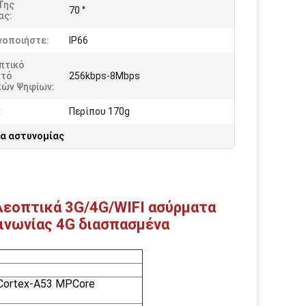
Της
70 °
ας:
νοποιήστε:
IP66
πτικό
τό
256kbps-8Mbps
κών Ψηφίων:
:
Περίπου 170g
α αστυνομίας
λεοπτικά 3G/4G/WIFI ασύρματα
ινωνίας 4G διασπασμένα
Cortex-A53 MPCore