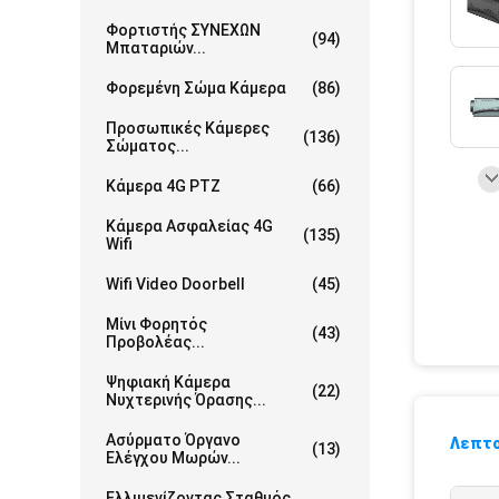
Φορτιστής ΣΥΝΕΧΩΝ
(94)
Μπαταριών...
Φορεμένη Σώμα Κάμερα
(86)
Προσωπικές Κάμερες
(136)
Σώματος...
Κάμερα 4G PTZ
(66)
Κάμερα Ασφαλείας 4G
(135)
Wifi
Wifi Video Doorbell
(45)
Μίνι Φορητός
(43)
Προβολέας...
Ψηφιακή Κάμερα
(22)
Νυχτερινής Όρασης...
Ασύρματο Όργανο
Λεπτο
(13)
Ελέγχου Μωρών...
Ελλιμενίζοντας Σταθμός