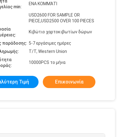
ητα
ΕΝΑ ΚΟΜΜΆΤΙ
ελίας min:
USD2600 FOR SAMPLE OR
PIECE,USD2500 OVER 100 PIECES
υασία
Κιβώτιο χαρτοκιβωτίων δώρων
έρειες:
ς παράδοσης:
5-7 εργάσιμες ημέρες
πληρωμής:
T/T, Western Union
ότητα
10000PCS το μήνα
οράς:
αλύτερη Τιμή
Επικοινωνία