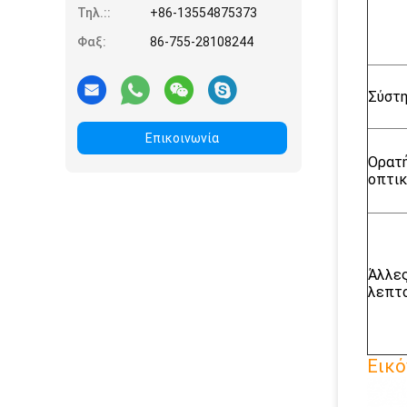
Τηλ.::
+86-13554875373
Φαξ:
86-755-28108244
Σύστ
Επικοινωνία
Ορατ
οπτικ
Άλλε
λεπτ
Εικό