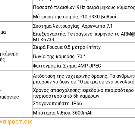
Ποσοστό πλαισίων: 9Hz σειρά μήκους κύματος
Μέτρηση της σειράς: -10 +330 βαθμοί
Σύστημα λειτουργίας: Αρρενωπά 7,1
ημα
Επεξεργαστής: Τετράγωνο-πυρήνας το ARM@
MTK6739
Σειρά Foucus: 0,5 μέτρα-Infinty
ή κάμερα
Γωνία της κάμερας: 70 °
ής
Φωτογραφία: Σχήμα 4MP JPEG
Απόσταση της νυχτερινής όρασης: Τα ανθρώ
μπορούν να δουν σε 10 μέτρα σε ένα συνολικ
Χρόνος απασχόλησης: εφεδρικό περισσότερο 
ς
περισσότερο από 5h καμερών
ομέρειες
Στεγανοποιήστε: IP66
Μπαταρία λίθιου: 3600mAh
να φορτίου: