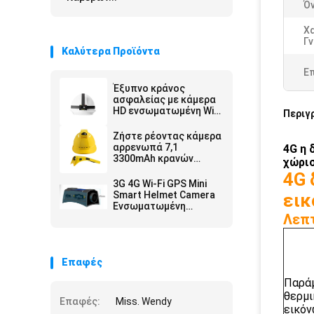
Ό
Χ
Γ
Καλύτερα Προϊόντα
Ε
Έξυπνο κράνος
ασφαλείας με κάμερα
HD ενσωματωμένη Wifi
Περιγ
4G GPS SOS
εντοπισμός
Ζήστε ρέοντας κάμερα
αρρενωπά 7,1
4G η 
3300mAh κρανών
χώρισ
ασφάλειας αδιάβροχη
4G 
3G 4G Wi-Fi GPS Mini
Smart Helmet Camera
εικ
Ενσωματωμένη
Λεπτ
μπαταρία 4000mAh για
εγγραφή βίντεο
Επαφές
Παρά
θερμι
Επαφές:
Miss. Wendy
εικό