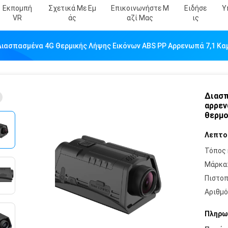
Εκπομπή
Σχετικά Με Εμ
Επικοινωνήστε Μ
Ειδήσε
Υ
VR
Άς
Αζί Μας
Ις
Διασπασμένα 4G Θερμικής Λήψης Εικόνων ABS PP Αρρενωπά 7,1 Κ
Διασπ
αρρεν
θερμο
Λεπτο
Τόπος 
Μάρκα
Πιστοπ
Αριθμό
Πληρω