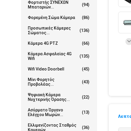
Φορτιστής ΣΥΝΕΧΩΝ
(94)
Μπαταριών...
Φορεμένη Σώμα Κάμερα
(86)
Προσωπικές Κάμερες
(136)
Σώματος...
Κάμερα 4G PTZ
(66)
Κάμερα Ασφαλείας 4G
(135)
Wifi
Wifi Video Doorbell
(45)
Μίνι Φορητός
(43)
Προβολέας...
Ψηφιακή Κάμερα
(22)
Νυχτερινής Όρασης...
Ασύρματο Όργανο
(13)
Ελέγχου Μωρών...
Λεπτο
Ελλιμενίζοντας Σταθμός
(36)
Καμερών...