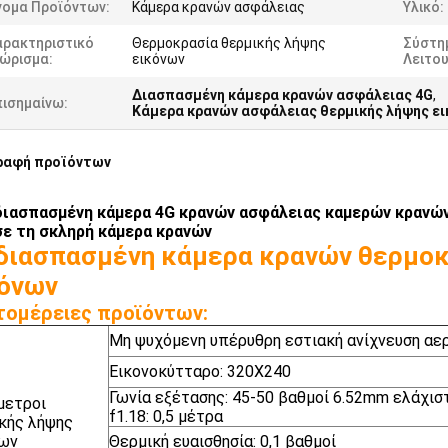
νομα Προϊόντων:
Κάμερα κρανών ασφάλειας
Υλικό:
αρακτηριστικό
Θερμοκρασία θερμικής λήψης
Σύστη
νώρισμα:
εικόνων
Λειτου
Διασπασμένη κάμερα κρανών ασφάλειας 4G
,
πισημαίνω:
Κάμερα κρανών ασφάλειας θερμικής λήψης ε
ραφή προϊόντων
διασπασμένη κάμερα 4G κρανών ασφάλειας καμερών κρανώ
ε τη σκληρή κάμερα κρανών
διασπασμένη κάμερα κρανών θερμοκ
όνων
ομέρειες προϊόντων:
Μη ψυχόμενη υπέρυθρη εστιακή ανίχνευση α
Εικονοκύτταρο: 320X240
Γωνία εξέτασης: 45-50 βαθμοί 6.52mm ελάχισ
μετροι
f1.18: 0,5 μέτρα
κής λήψης
νων
Θερμική ευαισθησία: 0,1 βαθμοί