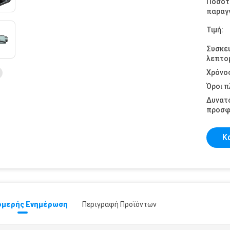
Ποσότ
παραγγ
Τιμή:
Συσκε
λεπτομ
Χρόνο
Όροι 
Δυνατ
προσφ
Κ
μερής Ενημέρωση
Περιγραφή Προϊόντων