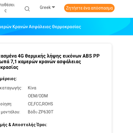
ποθέσει
Greek
Ζητήστε ένα απόσπασμα
Σ
αμερών Κρανών Ασφάλειας Θερμοκρασίας
ασμένα 4G θερμικής λήψης εικόνων ABS PP
ωπά 7,1 καμερών κρανών ασφάλειας
κρασίας
μέρειες:
καταγωγής:
Κίνα
:
OEM/ODM
οίηση:
CE,FCC,ROHS
 μοντέλου:
Βόδι-ZP630T
μής & Αποστολής Όροι: