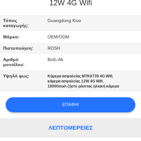
ΕΜΆΣ
12W 4G Wifi
ΕΠΙΣΚΈΨΕΙΣ
Τόπος
Guangdong Κίνα
καταγωγής:
ΣΤΟ
Μάρκα:
OEM/ODM
ΕΡΓΟΣΤΆΣΙΟ
Πιστοποίηση:
ROSH
Αριθμό
Βόδι-A6
ΈΛΕΓΧΟΣ
μοντέλου:
ΠΟΙΌΤΗΤΑΣ
Υψηλό φως:
,
Κάμερα ασφαλείας MTK6739 4G Wifi
,
κάμερα ασφαλείας 12W 4G Wifi
18000mah ζήστε ρέοντας ηλιακή κάμερα
ΕΠΙΚΟΙΝΩΝΉΣΤΕ
ΜΑΖΊ
ΕΠΑΦΉ!
ΜΑΣ
ΛΕΠΤΟΜΈΡΕΙΕΣ
ΕΙΔΉΣΕΙΣ