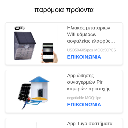
παρόμοια προϊόντα
ΥΠΟΘΈΣΕΙΣ
ΖΗΤΉΣΤΕ
Ηλιακός μπαταριών
Wifi κάμερων
ΜΙΑ
ασφαλείας ελαφρύς
ΠΡΟΣΦΟΡΆ
τύπος CCTV IP
USD50-60$/pcs MOQ:50PCS
Ourdoor αδιάβροχος
ΕΠΙΚΟΙΝΩΝΊΑ
κρυμμένος IP65
SITEMAP
App ώθησης
ΠΟΛΙΤΙΚΉ
συναγερμών Pir
καμερών προσοχής
ΑΠΟΡΡΉΤΟΥ
πουλιών Wifi H.264
negotiable MOQ:1pc
κινητή τηλεφωνικό
ΕΠΙΚΟΙΝΩΝΊΑ
απάντηση εγκαίρως
App Tuya συστήματα