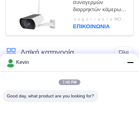
συναγερμών
διαρρηκτών κάμερων
ασφαλείας 850nm TCP
ｎｅｇｏｔｉａｂｌｅ MOQ:διαπραγματεύσιμος
CMOS 4G Wifi
ΕΠΙΚΟΙΝΩΝΊΑ
Λαϊκή κατηγορία
Όλα
Kevin
Φορεμένες
Κάμερες σώματος
αστυνομία κάμερες
αστυνομίας
7:40 PM
Good day, what product are you looking for?
4G φορεμένη σώμα
Κάμερα κρανών
κάμερα
ασφάλειας
4G κάμερες
4G κινητό DVR
εξόρμησης