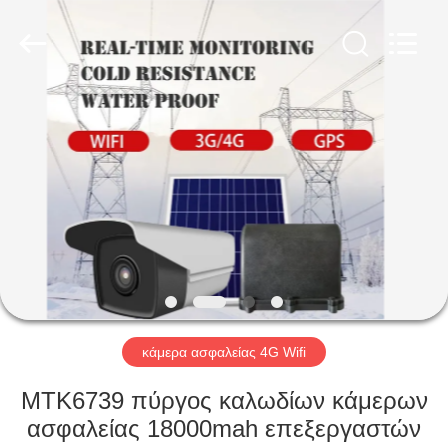
Shenzhen
Ouxiang
Electronic
Co.,
Ltd..
All
Rights
Reserved.
ΣΠΊΤΙ
ΠΡΟΪΌΝΤΑ
ΒΊΝΤΕΟ
ΕΚΠΟΜΠΉ
VR
κάμερα ασφαλείας 4G Wifi
ΣΧΕΤΙΚΆ
MTK6739 πύργος καλωδίων κάμερων
ΜΕ
ασφαλείας 18000mah επεξεργαστών