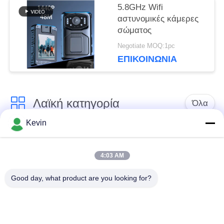
5.8GHz Wifi
αστυνομικές κάμερες
σώματος
ΠΟΛΙΤΙΚΉ
Negotiate MOQ:1pc
ΑΠΟΡΡΉΤΟΥ
ΕΠΙΚΟΙΝΩΝΊΑ
Λαϊκή κατηγορία
Όλα
Kevin
Φορεμένες
Κάμερες σώματος
αστυνομία κάμερες
αστυνομίας
4:03 AM
Good day, what product are you looking for?
4G φορεμένη σώμα
Κάμερα κρανών
κάμερα
ασφάλειας
4G κάμερες