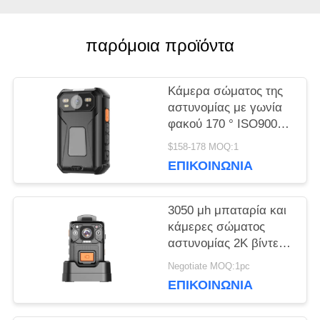
ΜΑΖΊ
παρόμοια προϊόντα
ΜΑΣ
Κάμερα σώματος της
ΕΙΔΉΣΕΙΣ
αστυνομίας με γωνία
φακού 170 ° ISO9001
BSCI SEDEX
ΥΠΟΘΈΣΕΙΣ
$158-178 MOQ:1
πιστοποιημένη και HD
ΕΠΙΚΟΙΝΩΝΊΑ
2,0 ιντσών LCD
ΖΗΤΉΣΤΕ
3050 μh μπαταρία και
κάμερες σώματος
ΜΙΑ
αστυνομίας 2K βίντεο
για δύσκολες
ΠΡΟΣΦΟΡΆ
Negotiate MOQ:1pc
θερμοκρασίες από -15
ΕΠΙΚΟΙΝΩΝΊΑ
βαθμούς C έως 55
βαθμούς C
SITEMAP