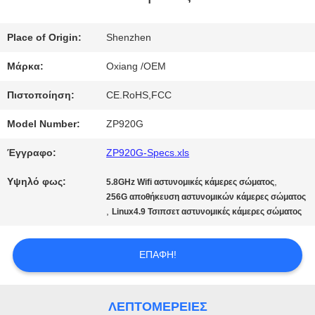
ΜΕ
Place of Origin:
Shenzhen
ΕΜΆΣ
Μάρκα:
Oxiang /OEM
Πιστοποίηση:
CE.RoHS,FCC
ΕΠΙΣΚΈΨΕΙΣ
Model Number:
ZP920G
ΣΤΟ
Έγγραφο:
ZP920G-Specs.xls
ΕΡΓΟΣΤΆΣΙΟ
Υψηλό φως:
,
5.8GHz Wifi αστυνομικές κάμερες σώματος
256G αποθήκευση αστυνομικών κάμερες σώματος
,
Linux4.9 Τσιπσετ αστυνομικές κάμερες σώματος
ΈΛΕΓΧΟΣ
ΠΟΙΌΤΗΤΑΣ
ΕΠΑΦΉ!
ΕΠΙΚΟΙΝΩΝΉΣΤΕ
ΛΕΠΤΟΜΈΡΕΙΕΣ