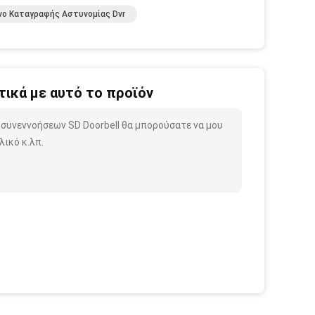
νο Καταγραφής Αστυνομίας Dvr
ικά με αυτό το προϊόν
οσυνεννοήσεων SD Doorbell θα μπορούσατε να μου
ικό κ.λπ.