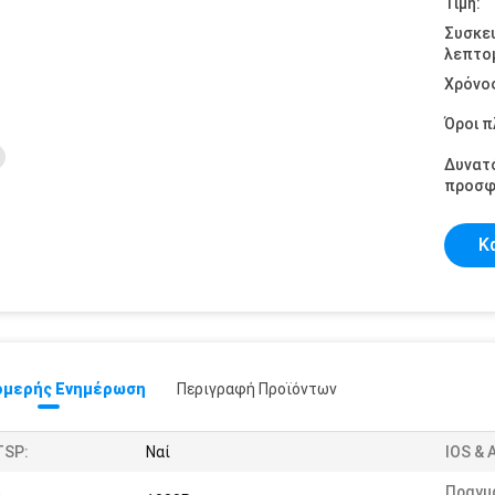
Τιμή:
Συσκε
λεπτομ
Χρόνο
Όροι 
Δυνατ
προσφ
Κ
μερής Ενημέρωση
Περιγραφή Προϊόντων
TSP:
Ναί
IOS & 
Πραγμ