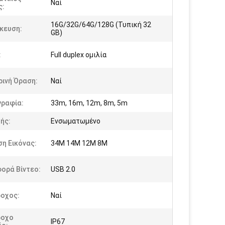
Ναί
ς:
16G/32G/64G/128G (Τυπική 32
κευση:
GB)
:
Full duplex ομιλία
ινή Όραση:
Ναί
ραφία:
33m, 16m, 12m, 8m, 5m
ής:
Ενσωματωμένο
η Εικόνας:
34M 14M 12M 8M
ορά Βίντεο:
USB 2.0
ροχος:
Ναί
ροχο
IP67