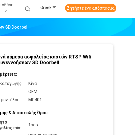
ποθέσει
Greek
Ζητήστε ένα απόσπασμα
Σ
ν SD Doorbell
νά κάμερα ασφαλείας καρτών RTSP Wifi
υνεννοήσεων SD Doorbell
μέρειες:
καταγωγής:
Κίνα
:
OEM
 μοντέλου:
MP401
μής & Αποστολής Όροι:
ητα
1pcs
ελίας min: