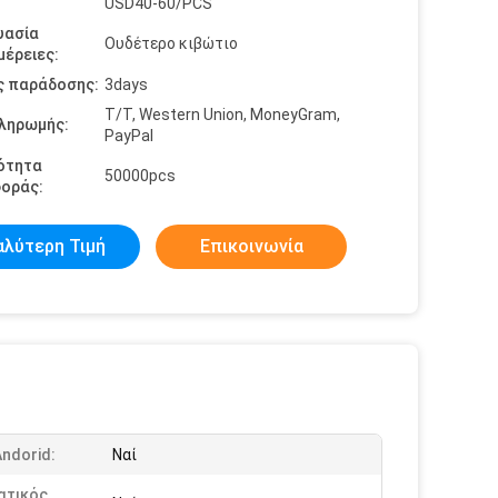
USD40-60/PCS
υασία
Ουδέτερο κιβώτιο
έρειες:
ς παράδοσης:
3days
T/T, Western Union, MoneyGram,
πληρωμής:
PayPal
ότητα
50000pcs
οράς:
αλύτερη Τιμή
Επικοινωνία
Andorid:
Ναί
ατικός