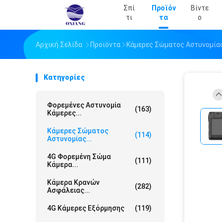
Σπί
Προϊόν
Βίντε
Τι
Τα
Ο
Αρχική Σελίδα
Προϊόντα
Κάμερες Σώματος Αστυνομία
Κατηγορίες
Φορεμένες Αστυνομία
(163)
Κάμερες...
Κάμερες Σώματος
(114)
Αστυνομίας...
4G Φορεμένη Σώμα
(111)
Κάμερα...
Κάμερα Κρανών
(282)
Ασφάλειας...
4G Κάμερες Εξόρμησης
(119)