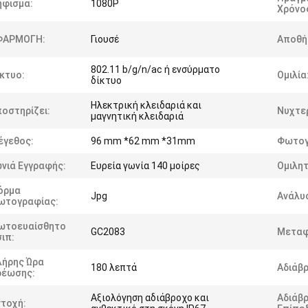
ήφισμα:
1080P
Χρόνο
ΦΑΡΜΟΓΗ:
Γιουσέ
Αποθή
802.11 b/g/n/ac ή ενσύρματο
κτυο:
Ομιλία
δίκτυο
Ηλεκτρική κλειδαριά και
οστηρίζει:
Νυχτερ
μαγνητική κλειδαριά
έγεθος:
96 mm *62 mm *31mm
Φωτογ
νιά Εγγραφής:
Ευρεία γωνία 140 μοίρες
Ομιλητ
όρμα
Jpg
Ανάλυσ
ωτογραφίας:
ωτοευαίσθητο
GC2083
Μεταφ
ιπ:
λήρης Ώρα
180 λεπτά
Αδιάβ
ρέωσης:
Αξιολόγηση αδιάβροχο και
Αδιάβ
ντοχή: