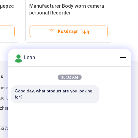
άμερες
Manufacturer Body worn camera
Κάμ
personal Recorder
αστ
κάμ
περ
Καλύτερη Τιμή
νόμ
Leah
τε
Στείλτε μας μήνυμα
10:32 AM
iness Center,
Good day, what product are you looking 
for?
ue, Longhua
nzhen, China
5373
Στείλε