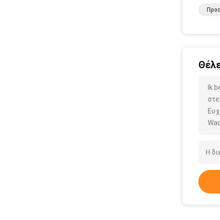
Προ
Θέλε
Ik 
στε
Ευχ
Wac