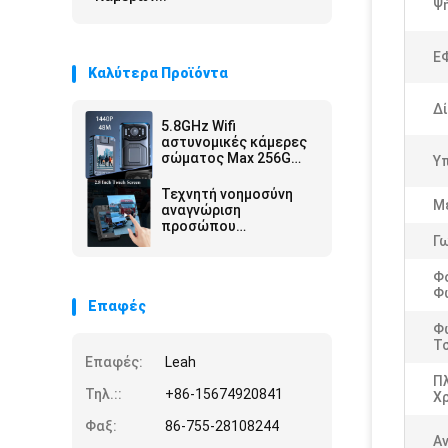
Ψ
Ε
Καλύτερα Προϊόντα
Δί
5.8GHz Wifi
αστυνομικές κάμερες
σώματος Max 256G
Υπ
Αποθήκευση και
Linux4.9 Chipset για
Τεχνητή νοημοσύνη
Μ
απόδοση
αναγνώριση
προσώπου
Γω
Αστυνομικές κάμερες
σώματος 2 Way Talk
Νυχτερινή όραση
Φ
Σύστημα Android
Φ
Επαφές
Φ
Τσ
Επαφές:
Leah
Π
Τηλ.::
+86-15674920841
Χ
Φαξ:
86-755-28108244
Α