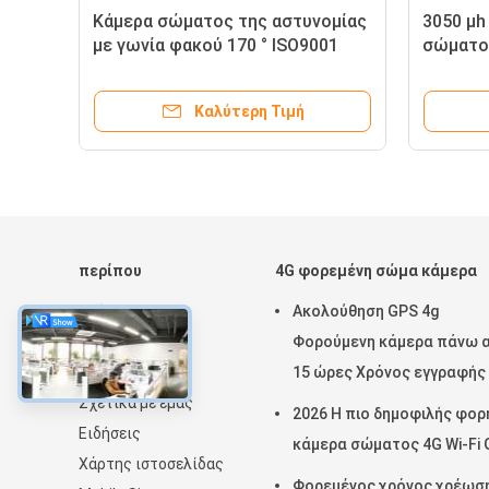
Κάμερα σώματος της αστυνομίας
3050 μh
με γωνία φακού 170 ° ISO9001
σώματος
BSCI SEDEX πιστοποιημένη και
για δύσ
HD 2,0 ιντσών LCD
-15 βαθ
Καλύτερη Τιμή
περίπου
4G φορεμένη σώμα κάμερα
Σπίτι
Ακολούθηση GPS 4g
Προϊόντα
Φορούμενη κάμερα πάνω 
Εκπομπή VR
15 ώρες Χρόνος εγγραφής
Σχετικά με εμάς
με H.264/H.265
2026 Η πιο δημοφιλής φορ
Ειδήσεις
κάμερα σώματος 4G Wi-Fi
Χάρτης ιστοσελίδας
Φορεμένος χρόνος χρέωσ