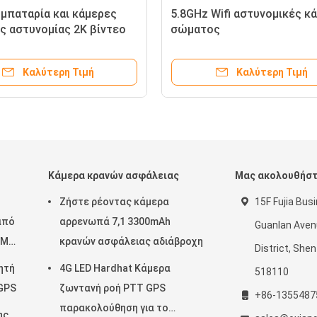
 μπαταρία και κάμερες
5.8GHz Wifi αστυνομικές κ
 αστυνομίας 2K βίντεο
σώματος
κολες θερμοκρασίες από
μούς C έως 55 βαθμούς C
Καλύτερη Τιμή
Καλύτερη Τιμή
Κάμερα κρανών ασφάλειας
Μας ακολουθήσ
Ζήστε ρέοντας κάμερα
15F Fujia Bus
από
αρρενωπά 7,1 3300mAh
Guanlan Aven
 Mp4
κρανών ασφάλειας αδιάβροχη
District, She
ητή
4G LED Hardhat Κάμερα
518110
 GPS
ζωντανή ροή PTT GPS
+86-1355487
παρακολούθηση για το
ης