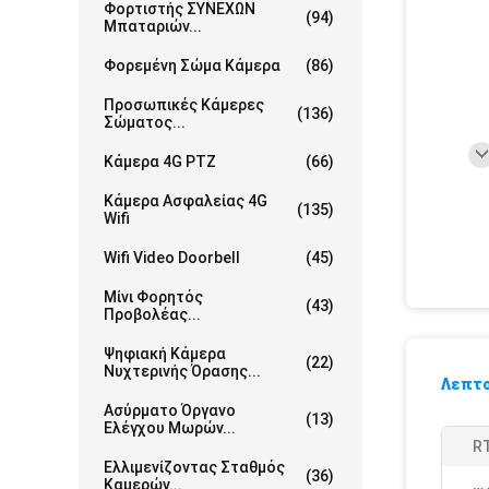
Φορτιστής ΣΥΝΕΧΩΝ
(94)
Μπαταριών...
Φορεμένη Σώμα Κάμερα
(86)
Προσωπικές Κάμερες
(136)
Σώματος...
Κάμερα 4G PTZ
(66)
Κάμερα Ασφαλείας 4G
(135)
Wifi
Wifi Video Doorbell
(45)
Μίνι Φορητός
(43)
Προβολέας...
Ψηφιακή Κάμερα
(22)
Νυχτερινής Όρασης...
Λεπτο
Ασύρματο Όργανο
(13)
Ελέγχου Μωρών...
R
Ελλιμενίζοντας Σταθμός
(36)
Καμερών...