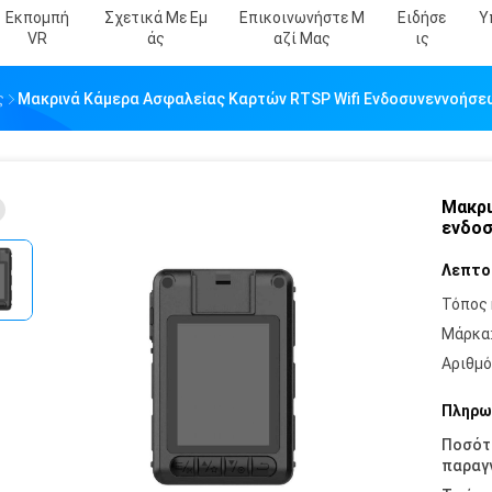
Εκπομπή
Σχετικά Με Εμ
Επικοινωνήστε Μ
Ειδήσε
Υ
VR
Άς
Αζί Μας
Ις
ς
Μακρινά Κάμερα Ασφαλείας Καρτών RTSP Wifi Ενδοσυνεννοήσεω
Μακρι
ενδοσ
Λεπτο
Τόπος 
Μάρκα
Αριθμό
Πληρω
Ποσότ
παραγγ