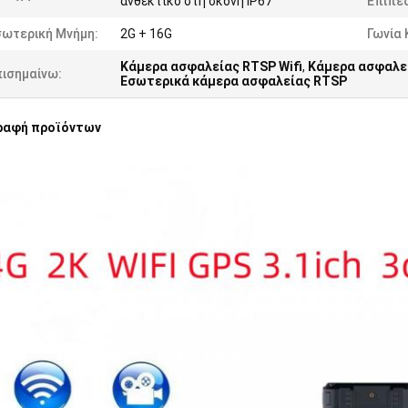
ανθεκτικό στη σκόνη IP67
Επίπε
σωτερική Μνήμη:
2G + 16G
Γωνία 
Κάμερα ασφαλείας RTSP Wifi
,
Κάμερα ασφαλεί
πισημαίνω:
Εσωτερικά κάμερα ασφαλείας RTSP
ραφή προϊόντων