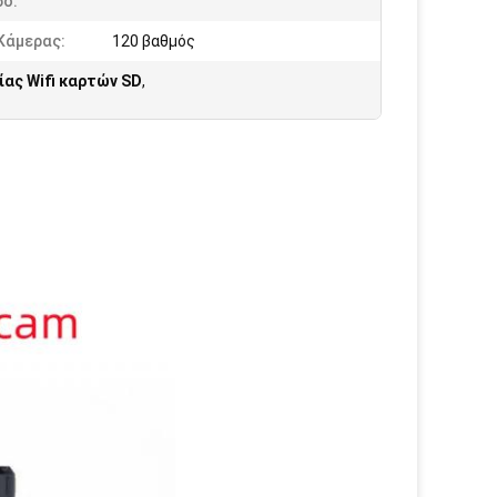
δο:
Κάμερας:
120 βαθμός
ας Wifi καρτών SD
,