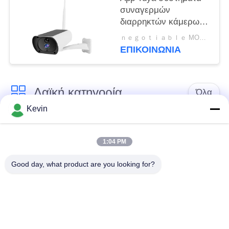
συναγερμών
διαρρηκτών κάμερων
ασφαλείας 850nm TCP
ｎｅｇｏｔｉａｂｌｅ MOQ:διαπραγματεύσιμος
CMOS 4G Wifi
ΕΠΙΚΟΙΝΩΝΊΑ
Λαϊκή κατηγορία
Όλα
Kevin
Φορεμένες
Κάμερες σώματος
αστυνομία κάμερες
αστυνομίας
1:04 PM
Good day, what product are you looking for?
4G φορεμένη σώμα
Κάμερα κρανών
κάμερα
ασφάλειας
4G κάμερες
4G κινητό DVR
εξόρμησης