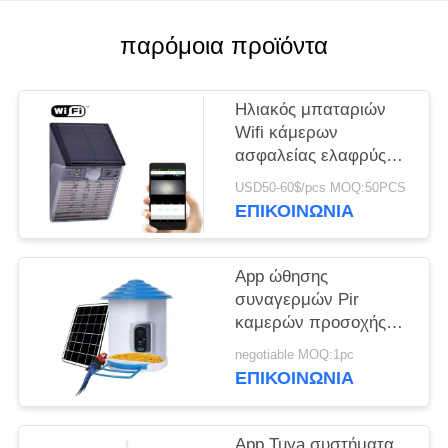
ΥΠΟΘΈΣΕΙΣ
παρόμοια προϊόντα
ΖΗΤΉΣΤΕ
Ηλιακός μπαταριών
ΜΙΑ
Wifi κάμερων
ασφαλείας ελαφρύς
ΠΡΟΣΦΟΡΆ
τύπος CCTV IP
USD50-60$/pcs MOQ:50PCS
Ourdoor αδιάβροχος
ΕΠΙΚΟΙΝΩΝΊΑ
SITEMAP
κρυμμένος IP65
App ώθησης
ΠΟΛΙΤΙΚΉ
συναγερμών Pir
ΑΠΟΡΡΉΤΟΥ
καμερών προσοχής
πουλιών Wifi H.264
negotiable MOQ:1pc
κινητή τηλεφωνικό
ΕΠΙΚΟΙΝΩΝΊΑ
απάντηση εγκαίρως
App Tuya συστήματα