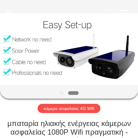
Shenzhen
Ouxiang
Electronic
Co.,
Ltd..
All
Rights
Reserved.
ΣΠΊΤΙ
ΠΡΟΪΌΝΤΑ
ΒΊΝΤΕΟ
ΕΚΠΟΜΠΉ
VR
κάμερα ασφαλείας 4G Wifi
ΣΧΕΤΙΚΆ
μπαταρία ηλιακής ενέργειας κάμερων
ΜΕ
ασφαλείας 1080P Wifi πραγματική -