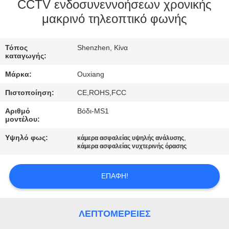
ΕΜΆΣ
CCTV ενδοσυνεννοήσεων χρονικής
μακρινό τηλεοπτικό φωνής
ΕΠΙΣΚΈΨΕΙΣ
Τόπος
Shenzhen, Κίνα
ΣΤΟ
καταγωγής:
ΕΡΓΟΣΤΆΣΙΟ
Μάρκα:
Ouxiang
Πιστοποίηση:
CE,ROHS,FCC
ΈΛΕΓΧΟΣ
Αριθμό
Βόδι-MS1
ΠΟΙΌΤΗΤΑΣ
μοντέλου:
Υψηλό φως:
,
κάμερα ασφαλείας υψηλής ανάλυσης
κάμερα ασφαλείας νυχτερινής όρασης
ΕΠΙΚΟΙΝΩΝΉΣΤΕ
ΜΑΖΊ
ΕΠΑΦΉ!
ΜΑΣ
ΛΕΠΤΟΜΈΡΕΙΕΣ
ΕΙΔΉΣΕΙΣ