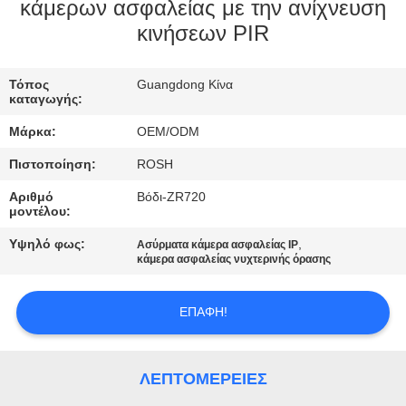
ΕΜΆΣ
κάμερων ασφαλείας με την ανίχνευση
κινήσεων PIR
ΕΠΙΣΚΈΨΕΙΣ
Τόπος
Guangdong Κίνα
ΣΤΟ
καταγωγής:
ΕΡΓΟΣΤΆΣΙΟ
Μάρκα:
OEM/ODM
Πιστοποίηση:
ROSH
ΈΛΕΓΧΟΣ
Αριθμό
Βόδι-ZR720
ΠΟΙΌΤΗΤΑΣ
μοντέλου:
Υψηλό φως:
,
Ασύρματα κάμερα ασφαλείας IP
κάμερα ασφαλείας νυχτερινής όρασης
ΕΠΙΚΟΙΝΩΝΉΣΤΕ
ΜΑΖΊ
ΕΠΑΦΉ!
ΜΑΣ
ΛΕΠΤΟΜΈΡΕΙΕΣ
ΕΙΔΉΣΕΙΣ