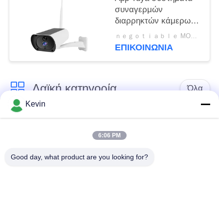
συναγερμών
διαρρηκτών κάμερων
ασφαλείας 850nm TCP
ｎｅｇｏｔｉａｂｌｅ MOQ:διαπραγματεύσιμος
CMOS 4G Wifi
ΕΠΙΚΟΙΝΩΝΊΑ
Λαϊκή κατηγορία
Όλα
Kevin
Φορεμένες
Κάμερες σώματος
αστυνομία κάμερες
αστυνομίας
6:06 PM
Good day, what product are you looking for?
4G φορεμένη σώμα
Κάμερα κρανών
κάμερα
ασφάλειας
4G κάμερες
4G κινητό DVR
εξόρμησης