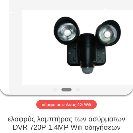
Shenzhen
Ouxiang
Electronic
Co.,
Ltd..
All
Rights
Reserved.
ΣΠΊΤΙ
ΠΡΟΪΌΝΤΑ
ΒΊΝΤΕΟ
ΕΚΠΟΜΠΉ
VR
κάμερα ασφαλείας 4G Wifi
ΣΧΕΤΙΚΆ
ελαφρύς λαμπτήρας των ασύρματων
ΜΕ
DVR 720P 1.4MP Wifi οδηγήσεων