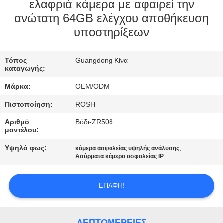
ΕΜΆΣ
ελαφριά κάμερα με αφαιρεί την
ανώτατη 64GB ελέγχου αποθήκευση
υποστηρίξεων
ΕΠΙΣΚΈΨΕΙΣ
ΣΤΟ
Τόπος
Guangdong Κίνα
ΕΡΓΟΣΤΆΣΙΟ
καταγωγής:
Μάρκα:
OEM/ODM
ΈΛΕΓΧΟΣ
Πιστοποίηση:
ROSH
ΠΟΙΌΤΗΤΑΣ
Αριθμό
Βόδι-ZR508
μοντέλου:
ΕΠΙΚΟΙΝΩΝΉΣΤΕ
Υψηλό φως:
,
κάμερα ασφαλείας υψηλής ανάλυσης
Ασύρματα κάμερα ασφαλείας IP
ΜΑΖΊ
ΜΑΣ
ΕΠΑΦΉ!
ΕΙΔΉΣΕΙΣ
ΛΕΠΤΟΜΈΡΕΙΕΣ