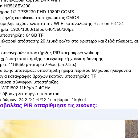
 PIR ελαφριά κάμερα DVR WIFI
con Hi3518EV200
τήρας 1/2.7PS5230 FHD 1080P COMS
υψηλής ευκρίνειας τσιπ χρώματος CMOS
Χαμηλής ισχύος ενότητα της WI-Fi κατανάλωσης Hisilicon Hi1131
ριξη 1920*1080/15fps 640*360/30fps
 υποστήριξης 64GB TF
ελαφριά απόσταση: 20 λευκά φω'τα στο αριστερό και δεξιά πλευρές,
ν
συναγερμών υποστήριξης PIR και μακρινό wakeup
 χρέωση υποστήριξης και εξωτερική χρέωση δύναμης
ία: 4*18650 μπαταρία λίθιου (επιλέξτε)
ια ζωής μπαταρίας: υποστήριξη ημέρα περίπου 60 χωρίς ηλιοφάνεια
ργία καταγραφής βρόχων καρτών υποστήριξης TF
κευση σύννεφων υποστήριξης
: WIFI802.11b/g/n 2.4GHz
διάβροχη λειτουργία ποσοστού
ο δώρων: 24.2 *21.6 *12.1cm βάρος: 1kg/set
οβολέας PIR απαρίθμησε τις εικόνες: