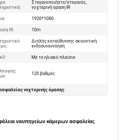
ερα
Στεγανοποιήστε/στεγανός,
τηριστικά:
νυχτερινή όραση IR
μα:
1920*1080
αση IR:
10m
τηριστικό
Διπλής κατεύθυνσης ακουστική
σμα:
ενδοσυνεννόηση
e3:
Με το ηλιακό πλαίσιο
 Άποψης
120 βαθμός
ών:
ασφαλείας νυχτερινής όρασης
σφάλεια ναυπηγείων κάμερων ασφαλείας