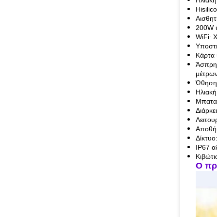
Ηλιακή
Hisili
Αισθη
200W 
WiFi: 
Υποστή
Κάρτα
Άσπρη 
μέτρω
Ώθηση 
Ηλιακή
Μπαταρ
Διάρκε
Λειτου
Αποθή
Δίκτυο
IP67 α
Κιβώτι
Ο πρ