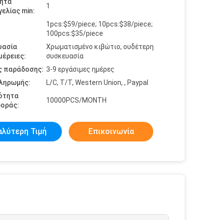
ητα
1
ελίας min:
1pcs:$59/piece; 10pcs:$38/piece;
100pcs:$35/piece
υασία
Χρωματισμένο κιβώτιο, ουδέτερη
έρειες:
συσκευασία
ς παράδοσης:
3-9 εργάσιμες ημέρες
πληρωμής:
L/C, T/T, Western Union, , Paypal
ότητα
10000PCS/MONTH
οράς:
αλύτερη Τιμή
Επικοινωνία