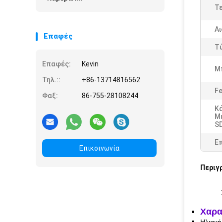
Τε
Α
Επαφές
Τ
Επαφές:
Kevin
Μ
Τηλ.::
+86-13714816562
Fe
Φαξ:
86-755-28108244
Κ
Μ
SD
Ε
Επικοινωνία
Περιγ
Χαρα