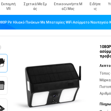
Εκπομπή
Σχετικά Με Εμ
Επικοινωνήστε Μ
Ειδήσε
Υ
VR
Άς
Αζί Μας
Ις
080P Pir Ηλιακό Πινάκων Με Μπαταρίες WiFi Ασύρματο Ναυπηγεί
1080P
ασύρμ
προβο
Λεπτο
Τόπος 
Μάρκα
Πιστοπ
Αριθμό
Πληρω