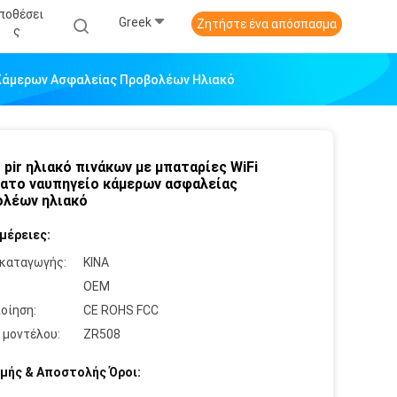
ποθέσει
Greek
Ζητήστε ένα απόσπασμα
Σ
ο Κάμερων Ασφαλείας Προβολέων Ηλιακό
 pir ηλιακό πινάκων με μπαταρίες WiFi
ατο ναυπηγείο κάμερων ασφαλείας
λέων ηλιακό
μέρειες:
καταγωγής:
ΚΙΝΑ
:
OEM
οίηση:
CE ROHS FCC
 μοντέλου:
ZR508
μής & Αποστολής Όροι: