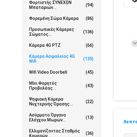
Φορτιστής ΣΥΝΕΧΩΝ
(94)
Μπαταριών...
Φορεμένη Σώμα Κάμερα
(86)
Προσωπικές Κάμερες
(136)
Σώματος...
Κάμερα 4G PTZ
(66)
Κάμερα Ασφαλείας 4G
(135)
Wifi
Wifi Video Doorbell
(45)
Μίνι Φορητός
(43)
Προβολέας...
Ψηφιακή Κάμερα
(22)
Νυχτερινής Όρασης...
Ασύρματο Όργανο
(13)
Ελέγχου Μωρών...
Λεπτο
Ελλιμενίζοντας Σταθμός
(36)
Καμερών...