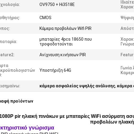
Ιδιαίτ
χνολογία:
OV9750 + Hi3518E
Χαρακ
ισθητήρας:
CMOS
Ψήφισ
ύπος:
Κάμερα προβολέων Wifi PIR
Απόστ
μπαταρίες 4pcs 18650 που
Χαρακ
παταρία:
τροφοδοτούνται
Γνώρι
ature2:
Ανίχνευση κινήσεων PIR
Featur
άρτα
Γωνία
ικροϋπολογιστών
Υποστήριξη 64G
Καμερ
:
πισημαίνω:
κάμερα ασφαλείας υψηλής ανάλυσης
,
κάμερα 
ραφή προϊόντων
1080P pir ηλιακή πινάκων με μπαταρίες WiFi ασύρματη α
προβολέων ηλιακή
κτηριστικό γνώρισμα