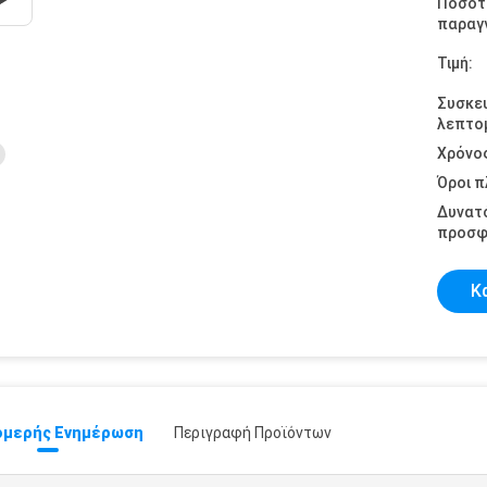
Ποσότ
παραγγ
Τιμή:
Συσκε
λεπτομ
Χρόνο
Όροι 
Δυνατ
προσφ
Κ
μερής Ενημέρωση
Περιγραφή Προϊόντων