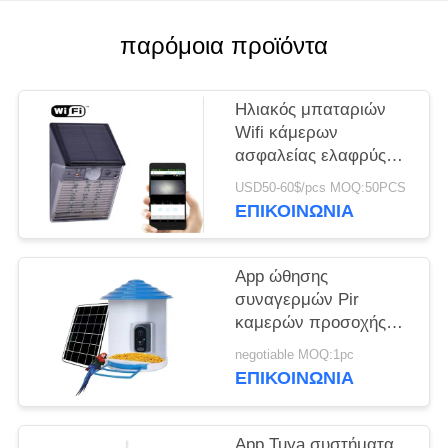
ΥΠΟΘΈΣΕΙΣ
παρόμοια προϊόντα
ΖΗΤΉΣΤΕ
Ηλιακός μπαταριών
ΜΙΑ
Wifi κάμερων
ασφαλείας ελαφρύς
ΠΡΟΣΦΟΡΆ
τύπος CCTV IP
USD50-60$/pcs MOQ:50PCS
Ourdoor αδιάβροχος
ΕΠΙΚΟΙΝΩΝΊΑ
SITEMAP
κρυμμένος IP65
App ώθησης
ΠΟΛΙΤΙΚΉ
συναγερμών Pir
ΑΠΟΡΡΉΤΟΥ
καμερών προσοχής
πουλιών Wifi H.264
negotiable MOQ:1pc
κινητή τηλεφωνικό
ΕΠΙΚΟΙΝΩΝΊΑ
απάντηση εγκαίρως
App Tuya συστήματα