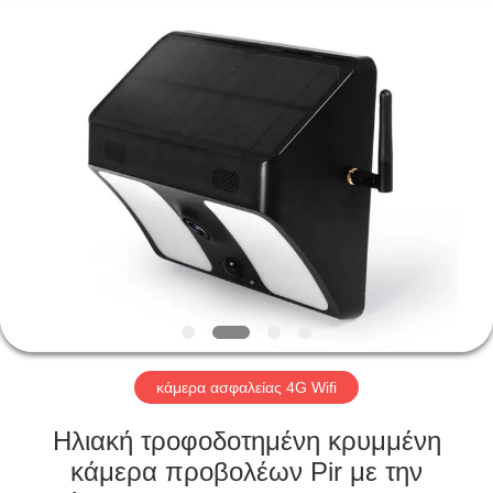
Shenzhen
Ouxiang
Electronic
Co.,
Ltd..
All
Rights
Reserved.
ΣΠΊΤΙ
ΠΡΟΪΌΝΤΑ
ΒΊΝΤΕΟ
ΕΚΠΟΜΠΉ
VR
κάμερα ασφαλείας 4G Wifi
ΣΧΕΤΙΚΆ
Ηλιακή τροφοδοτημένη κρυμμένη
ΜΕ
κάμερα προβολέων Pir με την