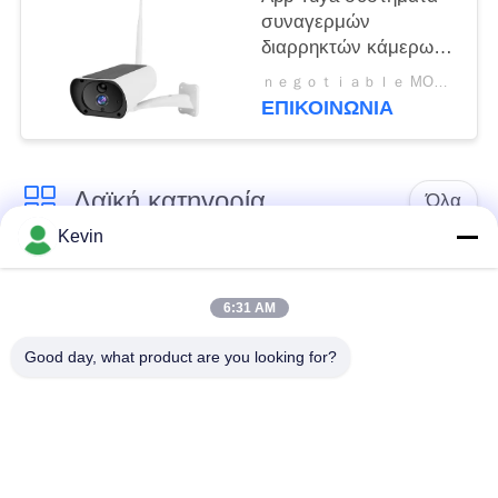
συναγερμών
διαρρηκτών κάμερων
ασφαλείας 850nm TCP
ｎｅｇｏｔｉａｂｌｅ MOQ:διαπραγματεύσιμος
CMOS 4G Wifi
ΕΠΙΚΟΙΝΩΝΊΑ
Λαϊκή κατηγορία
Όλα
Kevin
Φορεμένες
Κάμερες σώματος
αστυνομία κάμερες
αστυνομίας
6:31 AM
Good day, what product are you looking for?
4G φορεμένη σώμα
Κάμερα κρανών
κάμερα
ασφάλειας
4G κάμερες
4G κινητό DVR
εξόρμησης