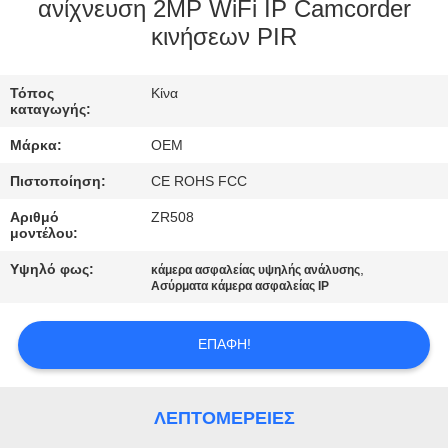
ΕΜΆΣ
ανίχνευση 2MP WiFi IP Camcorder
κινήσεων PIR
ΕΠΙΣΚΈΨΕΙΣ
Τόπος
Κίνα
ΣΤΟ
καταγωγής:
ΕΡΓΟΣΤΆΣΙΟ
Μάρκα:
OEM
Πιστοποίηση:
CE ROHS FCC
ΈΛΕΓΧΟΣ
Αριθμό
ZR508
ΠΟΙΌΤΗΤΑΣ
μοντέλου:
Υψηλό φως:
,
κάμερα ασφαλείας υψηλής ανάλυσης
Ασύρματα κάμερα ασφαλείας IP
ΕΠΙΚΟΙΝΩΝΉΣΤΕ
ΜΑΖΊ
ΕΠΑΦΉ!
ΜΑΣ
ΛΕΠΤΟΜΈΡΕΙΕΣ
ΕΙΔΉΣΕΙΣ