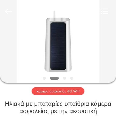
Shenzhen
Ouxiang
Electronic
Co.,
Ltd..
All
Rights
Reserved.
ΣΠΊΤΙ
ΠΡΟΪΌΝΤΑ
ΒΊΝΤΕΟ
ΕΚΠΟΜΠΉ
VR
κάμερα ασφαλείας 4G Wifi
ΣΧΕΤΙΚΆ
Ηλιακά με μπαταρίες υπαίθρια κάμερα
ΜΕ
ασφαλείας με την ακουστική