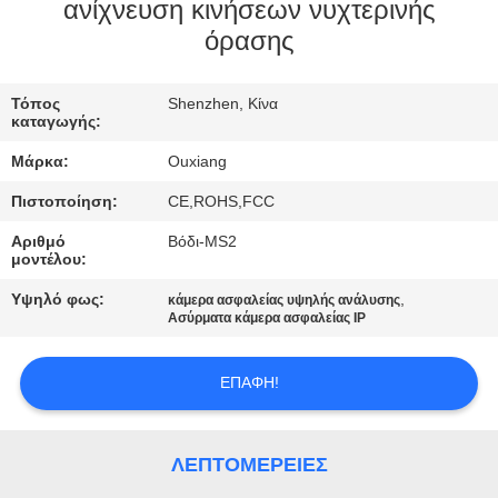
ΕΜΆΣ
ανίχνευση κινήσεων νυχτερινής
όρασης
ΕΠΙΣΚΈΨΕΙΣ
Τόπος
Shenzhen, Κίνα
ΣΤΟ
καταγωγής:
ΕΡΓΟΣΤΆΣΙΟ
Μάρκα:
Ouxiang
Πιστοποίηση:
CE,ROHS,FCC
ΈΛΕΓΧΟΣ
Αριθμό
Βόδι-MS2
ΠΟΙΌΤΗΤΑΣ
μοντέλου:
Υψηλό φως:
,
κάμερα ασφαλείας υψηλής ανάλυσης
Ασύρματα κάμερα ασφαλείας IP
ΕΠΙΚΟΙΝΩΝΉΣΤΕ
ΜΑΖΊ
ΕΠΑΦΉ!
ΜΑΣ
ΛΕΠΤΟΜΈΡΕΙΕΣ
ΕΙΔΉΣΕΙΣ