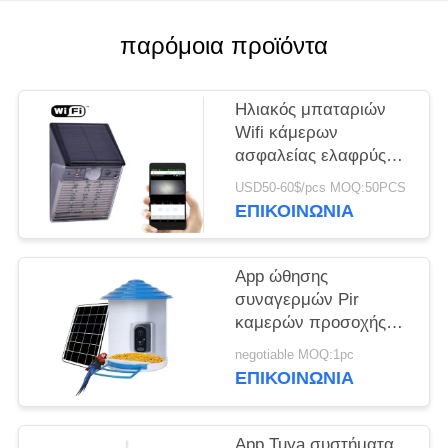
ΥΠΟΘΈΣΕΙΣ
παρόμοια προϊόντα
ΖΗΤΉΣΤΕ
Ηλιακός μπαταριών
ΜΙΑ
Wifi κάμερων
ασφαλείας ελαφρύς
ΠΡΟΣΦΟΡΆ
τύπος CCTV IP
USD50-60$/pcs MOQ:50PCS
Ourdoor αδιάβροχος
ΕΠΙΚΟΙΝΩΝΊΑ
SITEMAP
κρυμμένος IP65
App ώθησης
ΠΟΛΙΤΙΚΉ
συναγερμών Pir
ΑΠΟΡΡΉΤΟΥ
καμερών προσοχής
πουλιών Wifi H.264
negotiable MOQ:1pc
κινητή τηλεφωνικό
ΕΠΙΚΟΙΝΩΝΊΑ
απάντηση εγκαίρως
App Tuya συστήματα