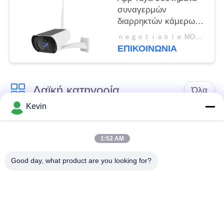
συναγερμών
διαρρηκτών κάμερων
ασφαλείας 850nm TCP
ｎｅｇｏｔｉａｂｌｅ MOQ:διαπραγματεύσιμος
CMOS 4G Wifi
ΕΠΙΚΟΙΝΩΝΊΑ
Λαϊκή κατηγορία
Όλα
Kevin
Φορεμένες
Κάμερες σώματος
αστυνομία κάμερες
αστυνομίας
1:52 AM
Good day, what product are you looking for?
4G φορεμένη σώμα
Κάμερα κρανών
κάμερα
ασφάλειας
4G κάμερες
4G κινητό DVR
εξόρμησης